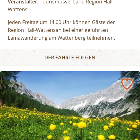
Veranstalter:
Tourismusverband Region Hall-
Wattens
Jeden
Freitag um 14.00 Uhr
können Gäste der
Region Hall-Wattensan bei einer geführten
Lamawanderung am Wattenberg teilnehmen.
„Lamapapa“ Hans stellt uns seine „Familie“ vor: Wir
Geführte Lamatrekkingtour
gehen auf Tuchfühlung mit den pfiffigen
DER FÄHRTE FOLGEN
Wanderkameraden und erkunden gemeinsam den
Wattenberger Wald. Dabei erfahren wir viel Neues
über die freundlichen Paarhufer. Auf geht´s!