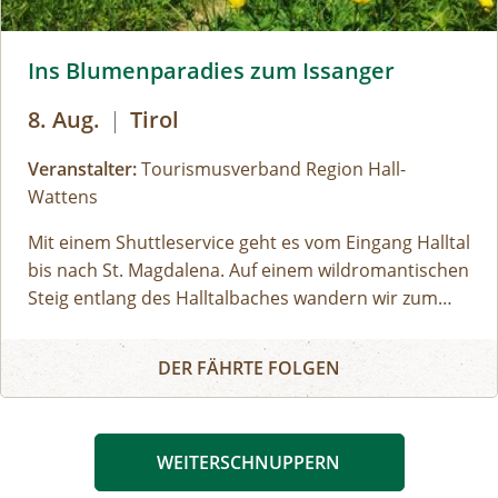
Issanger © hall-wattens
Ins Blumenparadies zum Issanger
8. Aug.
|
Tirol
Veranstalter:
Tourismusverband Region Hall-
Wattens
Mit einem Shuttleservice geht es vom Eingang Halltal
bis nach St. Magdalena. Auf einem wildromantischen
Steig entlang des Halltalbaches wandern wir zum
Issboden, welcher für seine Pflanzenvielfalt bekannt
Ins Blumenparadies zum Issanger
ist. Ausgerüstet mit Swarovski Ferngläsern lassen
DER FÄHRTE FOLGEN
sich mit etwas Glück Gämsen, Steinböcke und
Steinadler beobachten!
WEITERSCHNUPPERN