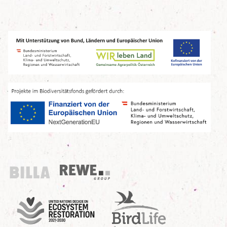
Billa
REWE Group
UN Decade
Birdlife