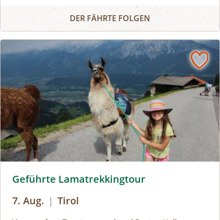
Auf den Spuren des Glungezerriesen
Geschichten, Sagen und Anekdoten, die den Weg
DER FÄHRTE FOLGEN
hinauf zum Gipfelkreuz kurzweilig und spannend
gestalten. Berg heil!
Lamatour Wattenberg © hall-wattens.at
Geführte Lamatrekkingtour
7. Aug.
|
Tirol