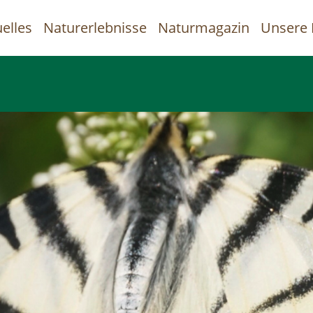
elles
Naturerlebnisse
Naturmagazin
Unsere 
uptnavigation
Direkt
zum
Inhalt