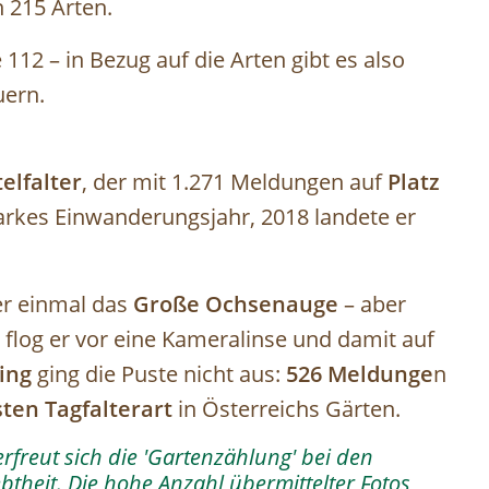
 215 Arten.
112 – in Bezug auf die Arten gibt es also
ern.
telfalter
, der mit 1.271 Meldungen auf
Platz
starkes Einwanderungsjahr, 2018 landete er
er einmal das
Große Ochsenauge
– aber
flog er vor eine Kameralinse und damit auf
ing
ging die Puste nicht aus:
526 Meldunge
n
sten Tagfalterart
in Österreichs Gärten.
rfreut sich die 'Gartenzählung' bei den
btheit. Die hohe Anzahl übermittelter Fotos