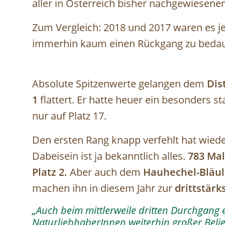
aller in Österreich bisher nachgewiesenen
Zum Vergleich: 2018 und 2017 waren es je 
immerhin kaum einen Rückgang zu bedau
Absolute Spitzenwerte gelangen dem
Dis
1
flattert. Er hatte heuer ein besonders 
nur auf Platz 17.
Den ersten Rang knapp verfehlt hat wied
Dabeisein ist ja bekanntlich alles.
783 Mal
Platz 2.
Aber auch dem
Hauhechel-Bläul
machen ihn in diesem Jahr zur
drittstärk
„Auch beim mittlerweile dritten Durchgang e
NaturliebhaberInnen weiterhin großer Belie