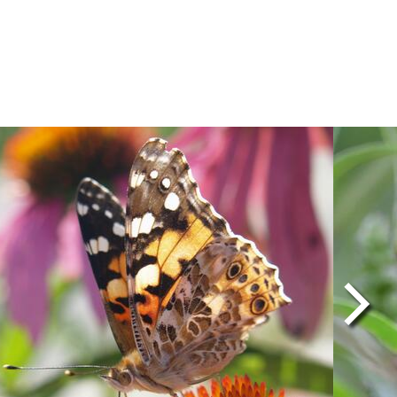
age
Image