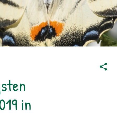
gsten
019 in