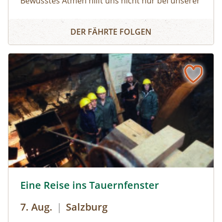
Bewusstes Atmen hilft uns nicht nur bei unserer
Körperwahrnehmung, sondern auch in
Atemlos - Losatmen
herausfordernden Situationen oder bei
DER FÄHRTE FOLGEN
körperlicher Anstrengung. Wir lernen durch
einfache Bewegungsübungen unseren Atem
bewusst zu beeinflussen.
Eine Reise ins Tauernfenster © Siehe Veranstalter
Eine Reise ins Tauernfenster
7. Aug.
|
Salzburg