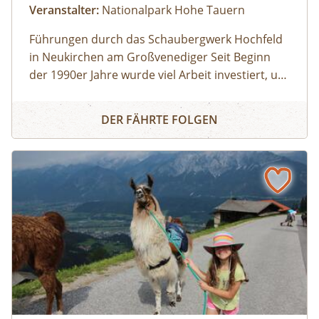
Veranstalter:
Nationalpark Hohe Tauern
Führungen durch das Schaubergwerk Hochfeld
in Neukirchen am Großvenediger Seit Beginn
der 1990er Jahre wurde viel Arbeit investiert, um
das alte Bergwerk in eine Erlebnisausstellung
Eine Reise ins Tauernfenster
umzubauen. Die Attraktion unter Tage bietet
DER FÄHRTE FOLGEN
spannende Einblicke in die alpine Geologie und
in die Geschichte des Nationalparks. Das
Schaubergwerk, eine Rarität in den Hohen
Tauern, wird durch Führungen den
Besucherinnen und Besuchern zugänglich
gemacht und erklärt. So können beispielsweise
Deckungsbau des Tauernfensters und
Gesteinsaufschlüsse nachvollziehbar
veranschaulicht werden. Derzeit kann man auch
die Vernissage „Innenleben“ von Künstler Mag.
art. Michael Alexander Seywald in den Stollen