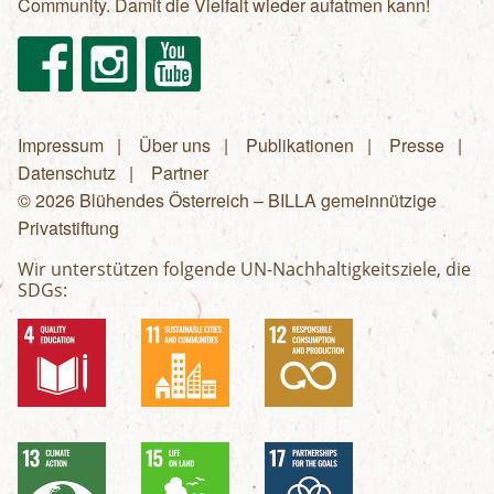
Community. Damit die Vielfalt wieder aufatmen kann!
Facebook
Instagram
Youtube
Impressum
Über uns
Publikationen
Presse
Fußzeilenmenü
Datenschutz
Partner
© 2026 Blühendes Österreich – BILLA gemeinnützige
Privatstiftung
Wir unterstützen folgende UN-Nachhaltigkeitsziele, die
SDGs: