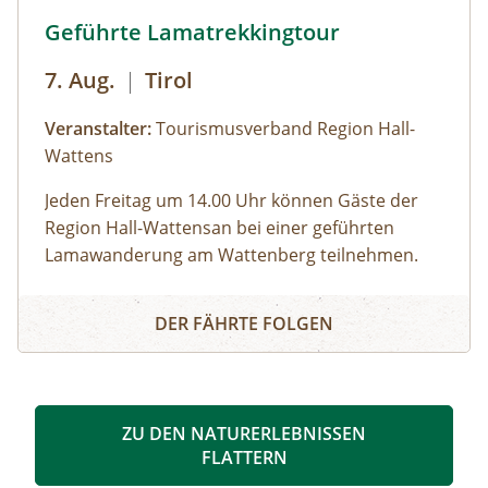
des Bergwerks bestaunen. zur
Lamatour Wattenberg © hall-wattens.at
Geführte Lamatrekkingtour
Detailinformation September 2025
7. Aug.
|
Tirol
Veranstalter:
Tourismusverband Region Hall-
Wattens
Jeden
Freitag um 14.00 Uhr
können Gäste der
Region Hall-Wattensan bei einer geführten
Lamawanderung am Wattenberg teilnehmen.
„Lamapapa“ Hans stellt uns seine „Familie“ vor:
Geführte Lamatrekkingtour
Wir gehen auf Tuchfühlung mit den pfiffigen
DER FÄHRTE FOLGEN
Wanderkameraden und erkunden gemeinsam
den Wattenberger Wald. Dabei erfahren wir viel
Neues über die freundlichen Paarhufer. Auf geht
´s!
ZU DEN NATURERLEBNISSEN
FLATTERN