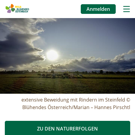
Anmelden
Benutzermenü
Image
Direkt
zum
Inhalt
extensive Beweidung mit Rindern im Steinfeld ©
Blühendes Österreich/Marian – Hannes Pirschtl
ZU DEN NATURERFOLGEN