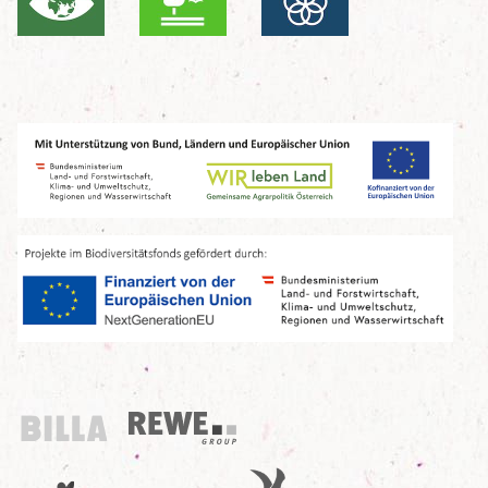
Billa
REWE Group
UN Decade
Birdlife