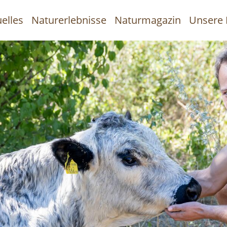
elles
Naturerlebnisse
Naturmagazin
Unsere 
uptnavigation
Direkt
zum
Inhalt