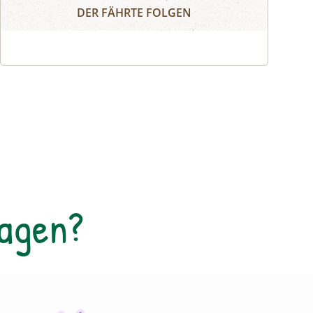
Wort Collage
zusammengesetzt. Die Worte können
DER FÄHRTE FOLGEN
herumgeschoben oder zurechtgeschnitten
werden, bis eine für dich stimmige Essenz
davon übrig bleibt. Durch diese
Collagetechnik entstehen Bilder im Kopf.
Diese Bilder und momentane Gefühle
können im Anschluss mit unterschiedlichen
Materealien auf Papier gemalt werden. Der
zuvor entstandene Text wird als Abschluss
auf das gemalte Bild geklebt.
Tagen?