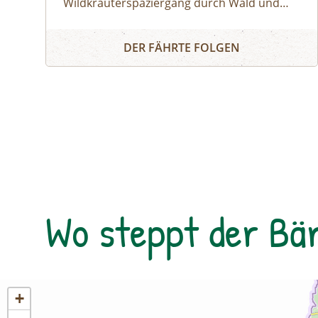
Wildkräuterspaziergang durch Wald und
Wiese entlocken wir der Natur im Tuxertal
WILDKRÄUTERSPAZIERGANG IN TUX
die Geheimnisse über die Heilkräfte der
DER FÄHRTE FOLGEN
Alpenkräuter. Diese tolle Natur-Apotheke ist
vor unserer Haustür. Der richtige
Sammelzeitpunkt wird von den Jahreszeiten
bestimmt. Zu jeder Zeit sind wahre Schätze
zu fi nden. Wir besprechen altes Wissen von
Kräutern, Baum-Harzen und Wurzeln und
entdecken die vielfältigen Anwendungs- und
Verarbeitungsmöglichkeiten. Vom
Treffpunkt aus geht´s in Richtung
Wo steppt der Bä
Bichlalm.BUCH-TIPP: Gottfried Hochgruber:
Heilkräuter, Die Apotheke der Natur – Im
Naturparkhaus im Bergsteigerdorf Ginzling
und in der Tyrolia Mayrhofen erhältllich!
+