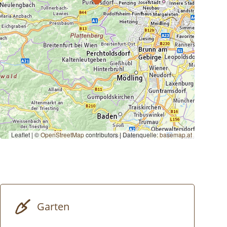
Leaflet | ©
OpenStreetMap
contributors
|
Datenquelle:
basemap.at
Garten