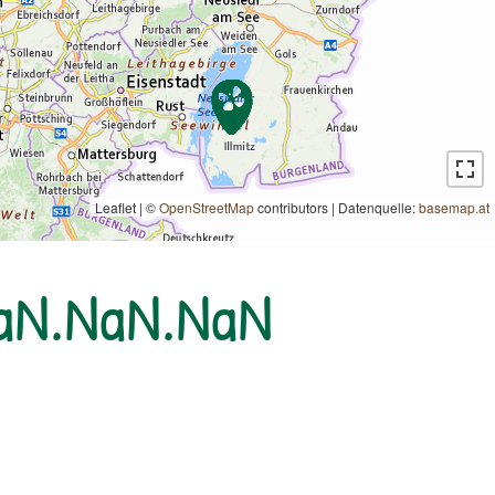
Leaflet | ©
OpenStreetMap
contributors
|
Datenquelle:
basemap.at
NaN.NaN.NaN