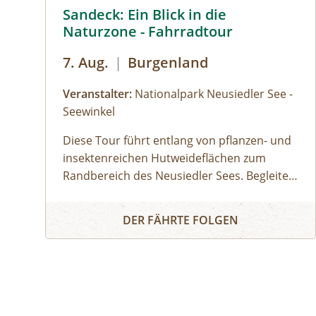
Sandeck: Ein Blick in die Naturzone - Fahrradtour 
Sandeck: Ein Blick in die
Naturzone - Fahrradtour
7. Aug.
|
Burgenland
Veranstalter:
Nationalpark Neusiedler See -
Seewinkel
Diese Tour führt entlang von pflanzen- und
insektenreichen Hutweideflächen zum
Randbereich des Neusiedler Sees. Begleite
unsere Ranger:innen in eines der schönsten
Sandeck: Ein Blick in die Naturzone - Fahrradtour
Teilgebiete des Nationalparks. Je nach
DER FÄHRTE FOLGEN
Wasserstand entdeckst du im schlammigen
Uferbereich Watvögel bei der Futtersuche
oder Seidenreiher und Löffler bei der Jagd
nach Fischen. Mit etwas Glück siehst du
auch Graurinder und Wasserbüffel am