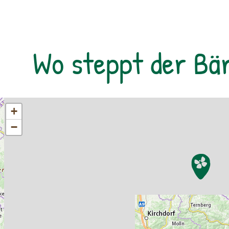
Nordende ihrer weitläufigen Koppel. Im
Sandeck selbst triffst du auf die Weißen
Esel, deren Aufgabe es ist, den seltenen
Sandlebensraum offen zu halten. Zum
Wo steppt der Bä
Abschluss der Tour wartet ein Blick in eine
für den Menschen unzugängliche
Naturzone. Von einem ehemaligen
Grenzwachturm des Eisernen Vorhangs
lässt sich das Ausmaß des zweitgrößten
+
Schilfgürtels Europas erahnen. Treffpunkt
−
der Tour ist beim Nationalparkzentrum. Von
hier aus fährt man mit dem Fahrrad in das
Teilgebiet des Nationalparks. Eigenes
Fahrrad ist zwingend erforderlich, kann
aber bei regionalen Fahrradverleihen gegen
eine geringe Gebühr ausgeliehen werden.
Ausrüstung: Eigenes Fahrrad, festes
Schuhwerk, dem Wetter angepasste