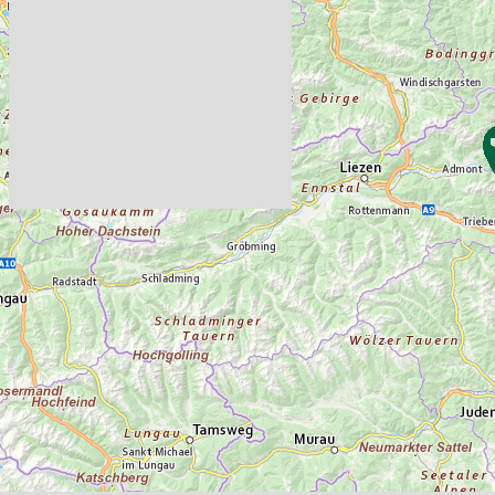
Kleidung (Sonnen-, Regen- und/oder
Windschutz), Trinkflasche Anmeldung bis
spätestens 16 Uhr des Vortages. Die Tour
findet bei jedem Wetter statt. Wir behalten
uns das Recht vor, den Inhalt der Tour
flexibel zu gestalten und an die jeweiligen
Wetterbedingungen anzupassen.