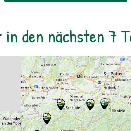
erfährst spielerisch Wissenswertes über
Tiere und Pflanzen und kannst das
weitläufige Campgelände voll auskosten.
Freu dich auf unvergessliche Tage in der
r in den nächsten 7 
Natur – Abenteuer, Spiel und Spaß sind
garantiert!Montag bis Freitag | Betreuung
jeweils von 08:00 bis 16:30 Uhr:Mo & Di –
Programm in EckartsauMi – Programm im
Nationalparkzentrum im Schloss Orth an
der DonauDo & Fr – Programm in
EckartsauVerpflegung: Lunchpakete & 1x
Grillen am Lagefeuer, Getränke