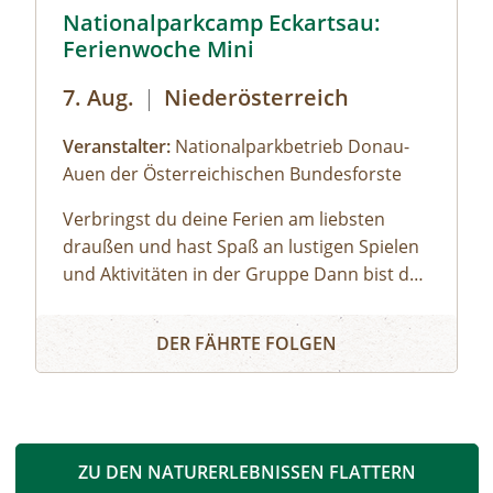
© Siehe Veranstalter
© Cornelia Gillmann
Nationalparkcamp Eckartsau:
Ferienwoche Mini
7. Aug.
|
Niederösterreich
Veranstalter:
Nationalparkbetrieb Donau-
Auen der Österreichischen Bundesforste
Verbringst du deine Ferien am liebsten
draußen und hast Spaß an lustigen Spielen
und Aktivitäten in der Gruppe Dann bist du
bei uns genau richtig! Unsere Ferienwoche
Nationalparkcamp Eckartsau: Ferienwoche Mini
Mini bietet spannende Expeditionen in den
DER FÄHRTE FOLGEN
Auwald, viel Raum zum Toben und Spielen,
gemütliches Lagerfeuer und zahlreiche
weitere Highlights.Gemeinsam mit unseren
Nationalpark-Rangerinnen und -Rangern
entdeckst du bei Ausflügen die Donau-Auen,
ZU DEN NATURERLEBNISSEN FLATTERN