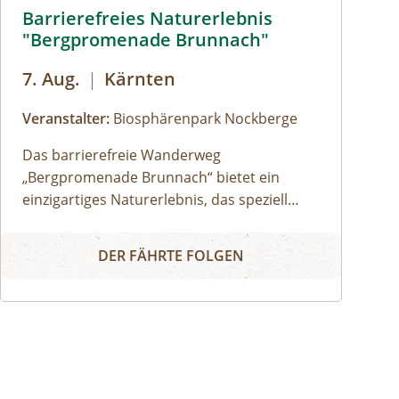
Barrierefreies Naturerelbnis © Michael Stabentheiner
Barrierefreies Naturerlebnis
"Bergpromenade Brunnach"
7. Aug.
|
Kärnten
Veranstalter:
Biosphärenpark Nockberge
Das barrierefreie Wanderweg
„Bergpromenade Brunnach“ bietet ein
einzigartiges Naturerlebnis, das speziell
darauf ausgerichtet ist auch Menschen mit
Barrierefreies Naturerlebnis "Bergpromenade Brunnach"
Mobilitätseinschränkungen oder Familien
DER FÄHRTE FOLGEN
mit Kinderwägen die Schönheit der Alm
näherzubringen. Ein besonderes Highlight
ist der Speicklehrpfad entlang der
Promenade. Gemeinsam mit einem/einer
Biosphärenpark-Ranger: in erkunden Sie
diesen Weg und erfahren die Bedeutung