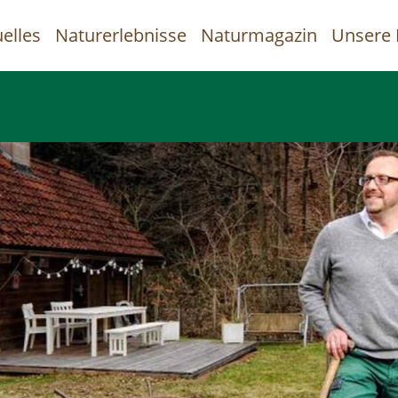
elles
Naturerlebnisse
Naturmagazin
Unsere 
uptnavigation
Direkt
zum
Inhalt