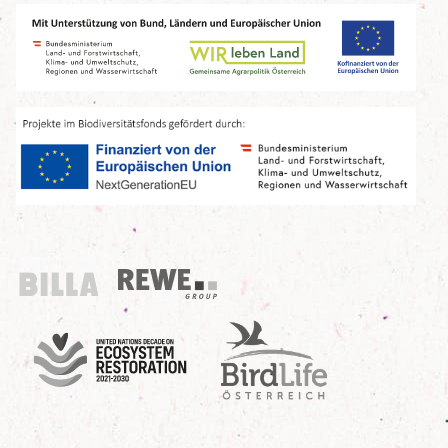
Billa
REWE Group
UN Decade
Birdlife