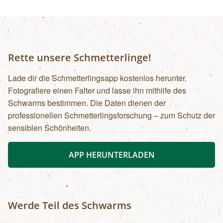
mit der praktischen Umsetzung beschäftigen:
das Prinzip „learning by doing“ macht
augenscheinlich, wie technisch perfekte Fotos
durch das gezielte Zusammenspiel von Bildidee,
Gestaltung und Kameratechnik entstehen!
Rette unsere Schmetterlinge!
Öffentliche Verkehrsmittel
Lade dir die Schmetterlingsapp kostenlos herunter.
Fotografiere einen Falter und lasse ihn mithilfe des
Schwarms bestimmen. Die Daten dienen der
professionellen Schmetterlingsforschung – zum Schutz der
sensiblen Schönheiten.
APP HERUNTERLADEN
Werde Teil des Schwarms