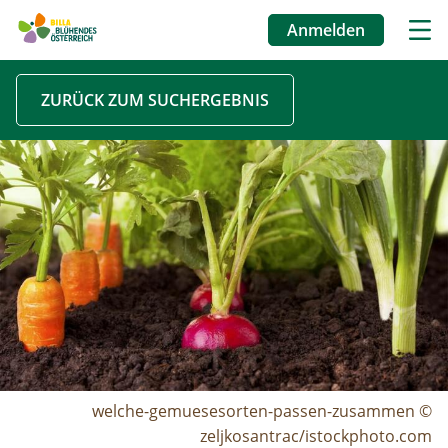
Anmelden
Benutzermenü
Direkt
ZURÜCK ZUM SUCHERGEBNIS
zum
Inhalt
Image
welche-gemuesesorten-passen-zusammen ©
zeljkosantrac/istockphoto.com