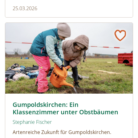
blauen Färbung und einem faszinierenden
25.03.2026
Zusammenspiel mit Ameisen.
Gumpoldskirchen: Ein Klassenzimmer unter Obstbäume
© Christian Dusek
Gumpoldskirchen: Ein
Klassenzimmer unter Obstbäumen
Stephanie Fischer
Artenreiche Zukunft für Gumpoldskirchen.