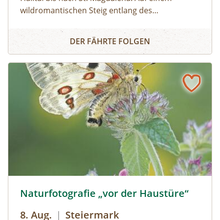
wildromantischen Steig entlang des
Halltalbaches wandern wir zum Issboden,
Ins Blumenparadies zum Issanger
welcher für seine Pflanzenvielfalt bekannt ist.
DER FÄHRTE FOLGEN
Ausgerüstet mit Swarovski Ferngläsern lassen
sich mit etwas Glück Gämsen, Steinböcke und
Steinadler beobachten!
Naturfotografie „vor der Haustüre“ © Siehe Veranstalter
Naturfotografie „vor der Haustüre“
8. Aug.
|
Steiermark