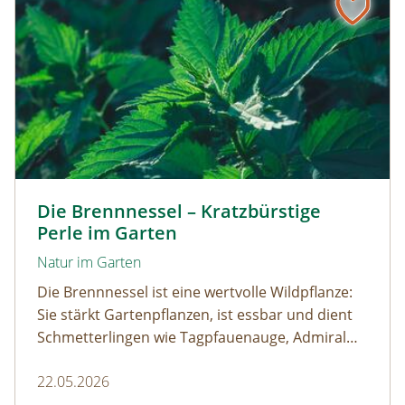
Kleine Brennnessel © VISKA / www.shutterstock.com
Die Brennnessel – Kratzbürstige
Perle im Garten
Natur im Garten
Die Brennnessel ist eine wertvolle Wildpflanze:
Sie stärkt Gartenpflanzen, ist essbar und dient
Schmetterlingen wie Tagpfauenauge, Admiral
und andere als wichtige Raupenfutterpflanze.
22.05.2026
Wer sie im Garten stehen lässt, fördert die