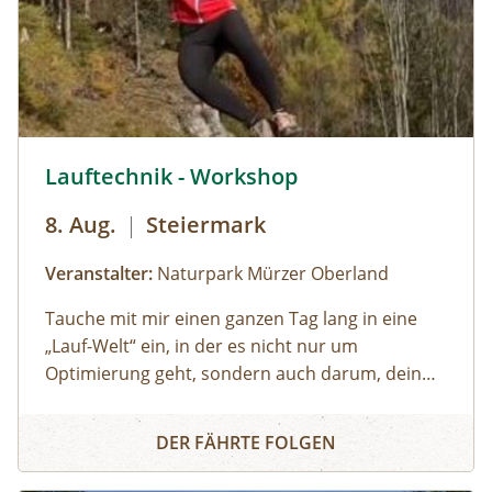
© Naturpark Mürzer Oberland, Marlies Scheifinger,
Lauftechnik - Workshop
8. Aug.
|
Steiermark
Veranstalter:
Naturpark Mürzer Oberland
Tauche mit mir einen ganzen Tag lang in eine
„Lauf-Welt“ ein, in der es nicht nur um
Optimierung geht, sondern auch darum, dein
individuelles Laufgefühl zu entdecken. Eine Welt,
Lauftechnik - Workshop
in der Technik nicht nur erarbeitet, sondern
DER FÄHRTE FOLGEN
gespürt wird. In der Leichtigkeit und
Körperwahrnehmung genauso wichtig sind wie