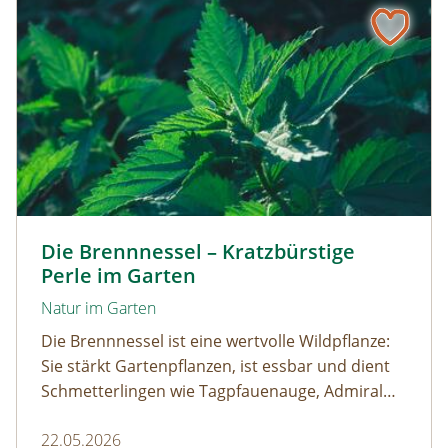
Kleine Brennnessel © VISKA / www.shutterstock.com
Die Brennnessel – Kratzbürstige
Perle im Garten
Natur im Garten
Die Brennnessel ist eine wertvolle Wildpflanze:
Sie stärkt Gartenpflanzen, ist essbar und dient
Schmetterlingen wie Tagpfauenauge, Admiral
und andere als wichtige Raupenfutterpflanze.
22.05.2026
Wer sie im Garten stehen lässt, fördert die