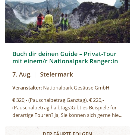
Buch dir deinen Guide – Privat-Tour mit einem/r National
Buch dir deinen Guide – Privat-Tour
mit einem/r Nationalpark Ranger:in
7. Aug.
|
Steiermark
Veranstalter:
Nationalpark Gesäuse GmbH
€ 320,- (Pauschalbetrag Ganztag), € 220,-
(Pauschalbetrag halbtags)Gibt es Beispiele für
derartige Touren? Ja, Sie können sich gerne hier
(Link zu Buch dir deinen Guide auf der Website)
Buch dir deinen Guide – Privat-Tour mit einem/r Nationa
einen Überblick über unsere Standard-Touren
DER FÄHRTE FOLGEN