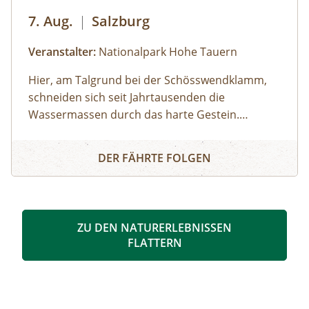
7. Aug.
|
Salzburg
Veranstalter:
Nationalpark Hohe Tauern
Hier, am Talgrund bei der Schösswendklamm,
schneiden sich seit Jahrtausenden die
Wassermassen durch das harte Gestein.
Dadurch sind sehenswerte Erosionsformen,
Schösswendklamm und Hintersee
Kolke und kleine Wasserfälle entstanden. Der
DER FÄHRTE FOLGEN
Klamm folgend geht es weiter bis zum Hintersee
und Sie erfahren Wissenswertes über Flora und
Fauna im hinteren Felbertal. An der Nordseite
des Sees führt der Rundweg auf eine Anhöhe
ZU DEN NATURERLEBNISSEN
mit Blick über den Talschluss mit seinen
FLATTERN
imposanten Felswänden, in denen sich Gämsen
tummeln. Der Rückweg erfolgt auf derselben
Strecke. zur Detailinformation