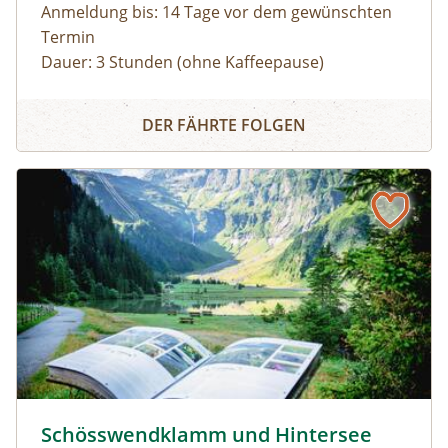
Anmeldung bis: 14 Tage vor dem gewünschten
Termin
Dauer: 3 Stunden (ohne Kaffeepause)
Zu den schönsten Plätzen im Nationalpark
Panoramarundfahrt im Nationalpark Gesäuse
Gesäuse mit Nationalpark Ranger:in – wilde
DER FÄHRTE FOLGEN
Natur und besondere Orte.
Gruppen mit eigenem Reisebus
Bus muss gestellt werden. Auf Wunsch ist eine
Kaffeepause im Nationalpark Pavillon
Gstatterboden möglich (nicht im Preis
inkludiert, muss selbst organisiert
werden).Wetterfeste Bekleidung und festes
Schuhwerk für Zwischenstopps ist
empfehlenswert.
Schösswendklamm und Hintersee © Siehe Veranstalter
Schösswendklamm und Hintersee