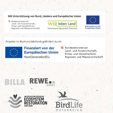
Billa
REWE Group
UN Decade
Birdlife