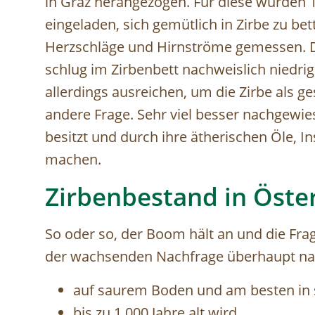
in Graz herangezogen. Für diese wurden 
eingeladen, sich gemütlich in Zirbe zu be
Herzschläge und Hirnströme gemessen. Da
schlug im Zirbenbett nachweislich niedr
allerdings ausreichen, um die Zirbe als
andere Frage. Sehr viel besser nachgewies
besitzt und durch ihre ätherischen Öle, I
machen.
Zirbenbestand in Öste
So oder so, der Boom hält an und die Frage
der wachsenden Nachfrage überhaupt nac
auf saurem Boden und am besten in 
bis zu 1.000 Jahre alt wird,