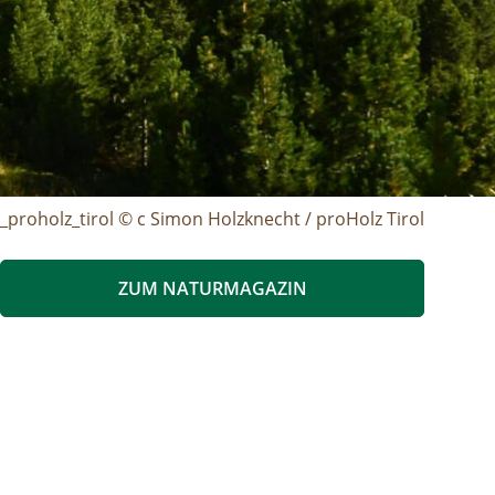
_proholz_tirol © c Simon Holzknecht / proHolz Tirol
ZUM NATURMAGAZIN