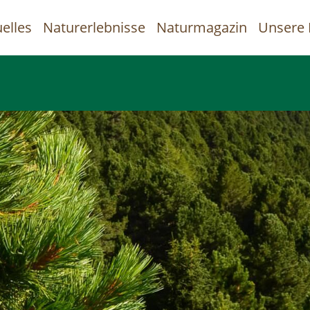
elles
Naturerlebnisse
Naturmagazin
Unsere 
uptnavigation
Direkt
zum
Inhalt