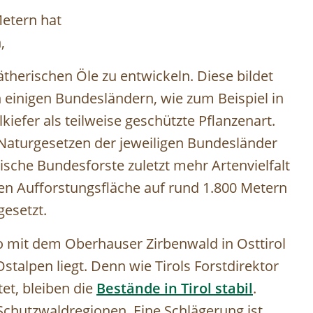
etern hat
,
ätherischen Öle zu entwickeln. Diese bildet
In einigen Bundesländern, wie zum Beispiel in
lkiefer als teilweise geschützte Pflanzenart.
aturgesetzen der jeweiligen Bundesländer
hische Bundesforste zuletzt mehr Artenvielfalt
ßen Aufforstungsfläche auf rund 1.800 Metern
gesetzt.
o mit dem Oberhauser Zirbenwald in Osttirol
talpen liegt. Denn wie Tirols Forstdirektor
tet, bleiben die
Bestände in Tirol stabil
.
Schutzwaldregionen. Eine Schlägerung ist