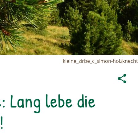
kleine_zirbe_c_simon-holzknecht
: Lang lebe die
!