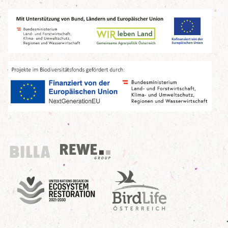
Billa
REWE Group
UN Decade
Birdlife