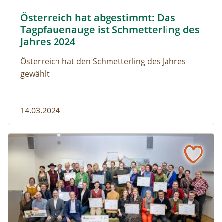
Tagpfauenauge © Erika Kühnelt
Österreich hat abgestimmt: Das
Naturmagazin: Österreich hat abgestimmt: Das Tagpfa
Tagpfauenauge ist Schmetterling des
Jahres 2024
Österreich hat den Schmetterling des Jahres
gewählt
14.03.2024
#streuobst: 130.000 Euro für 13 herausragende Projekte