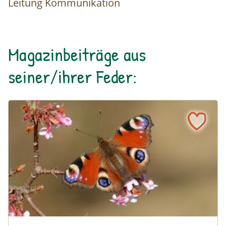
Leitung Kommunikation
Magazinbeiträge aus
seiner/ihrer Feder:
Naturmagazin: Österreich hat abgestimmt: Das Tagpfauen
Österreich hat abgestimmt: Das Tagpfauenauge ist Schme