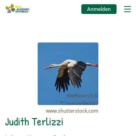
Anmelden
Benutzermenü
Direkt
zum
Image
Inhalt
Weißstorch ©
TCreativeMedia /
www.shutterstock.com
Judith Terlizzi