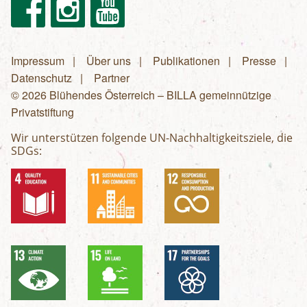
Facebook
Instagram
Youtube
Impressum
Über uns
Publikationen
Presse
Fußzeilenmenü
Datenschutz
Partner
© 2026 Blühendes Österreich – BILLA gemeinnützige
Privatstiftung
Wir unterstützen folgende UN-Nachhaltigkeitsziele, die
SDGs: