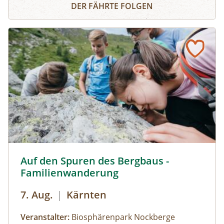
DER FÄHRTE FOLGEN
die den Weg hinauf zum Gipfelkreuz kurzweilig
und spannend gestalten. Berg heil!
Auf den Spuren des Bergbaus © Biosphärenpark Nockbe
Auf den Spuren des Bergbaus -
Familienwanderung
7. Aug.
|
Kärnten
Veranstalter:
Biosphärenpark Nockberge