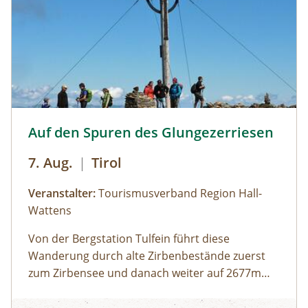
auf den wohl bekanntesten Gipfel des Trails –
den Falkertspitz – und über den langen Rücken
der Totelitzen wieder hinab nach Bad
Kleinkirchheim. Dabei legen wir eine Strecke von
13 km bei 470 m im Aufstieg und 1.340 m im
Abstieg zurück.
Glungezer Gipfel © hall-wattens
Auf den Spuren des Glungezerriesen
7. Aug.
|
Tirol
Veranstalter:
Tourismusverband Region Hall-
Wattens
Von der Bergstation Tulfein führt diese
Wanderung durch alte Zirbenbestände zuerst
zum Zirbensee und danach weiter auf 2677m
Höhe. Um den "Weißen Glungezergipfel" ranken
Auf den Spuren des Glungezerriesen
sich viele Geschichten, Sagen und Anekdoten,