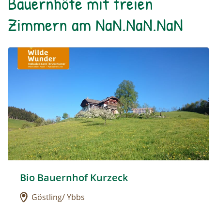
Bauernhöfe mit freien
Zimmern am NaN.NaN.NaN
Urlaub am Bauernhof: Bio Bauernhof Kurzeck
Bio Bauernhof Kurzeck
Urlaub am Bauernhof: Bio Bauernhof Kurzeck
Göstling/ Ybbs