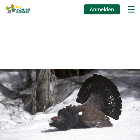
Anmelden
Benutzermenü
Direkt
zum
Inhalt