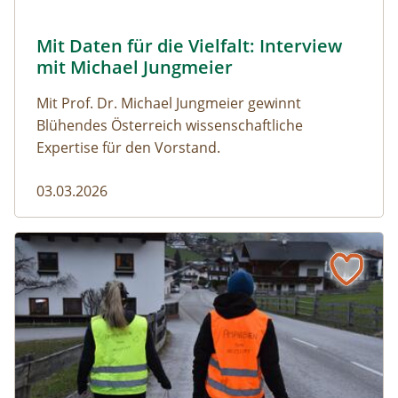
© Robert Harson
Mit Daten für die Vielfalt: Interview
Naturmagazin: Mit Daten für die Vielfalt: Interview mi
mit Michael Jungmeier
Mit Prof. Dr. Michael Jungmeier gewinnt
Blühendes Österreich wissenschaftliche
Expertise für den Vorstand.
03.03.2026
Der steile Weg in die Freiheit