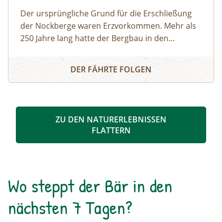
Der ursprüngliche Grund für die Erschließung
der Nockberge waren Erzvorkommen. Mehr als
250 Jahre lang hatte der Bergbau in den
Nockbergen Tradition. Mit dem Niedergang der
Auf den Spuren des Bergbaus - Familienwanderung
Eisengewinnung infolge mangelnder Rentabilität
DER FÄHRTE FOLGEN
spielte die Berglandwirtschaft als
Lebensgrundlage der Bevölkerung eine
zunehmend wichtige Rolle.
ZU DEN NATURERLEBNISSEN
FLATTERN
Wo steppt der Bär in den
nächsten 7 Tagen?