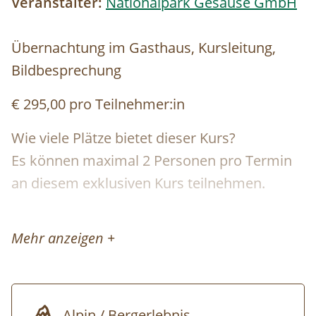
Veranstalter:
Nationalpark Gesäuse GmbH
Übernachtung im Gasthaus, Kursleitung,
Bildbesprechung
€ 295,00 pro Teilnehmer:in
Wie viele Plätze bietet dieser Kurs?
Es können maximal 2 Personen pro Termin
an diesem exklusiven Kurs teilnehmen.
Mehr anzeigen +
Auf Fotopirsch zu ausgewählten
Wildtierarten - Die Balz des Auerhahns.
Alpin / Bergerlebnis