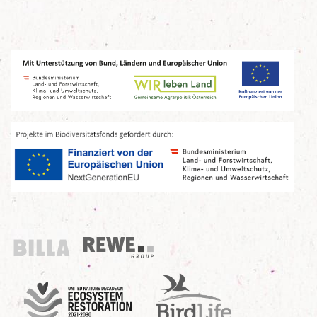
Billa
REWE Group
UN Decade
Birdlife