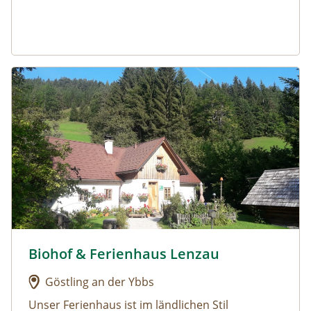
Urlaub am Bauernhof: Biohof & Ferienhaus Lenzau
Biohof & Ferienhaus Lenzau
Urlaub am Bauernhof: Biohof & Ferienhaus Lenzau
Göstling an der Ybbs
Unser Ferienhaus ist im ländlichen Stil