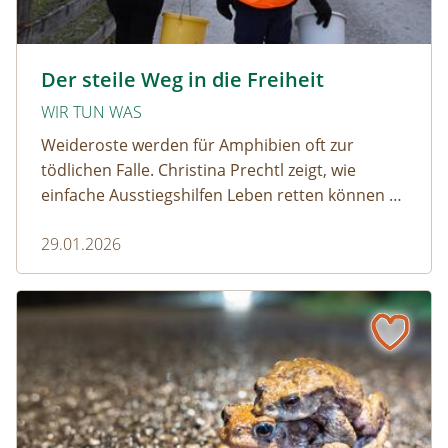
amphibien_team © christinaprechtl
Der steile Weg in die Freiheit
WIR TUN WAS
Weideroste werden für Amphibien oft zur
tödlichen Falle. Christina Prechtl zeigt, wie
einfache Ausstiegshilfen Leben retten können –
pragmatisch, wirksam und ohne großen
29.01.2026
Aufwand.
Wenn der Weiderost zur Falle wird