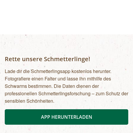
Wanderungen in alpine Gipfelregionen,
Klettertouren oder Schitouren sollten Sie sich
von Bergführer:innen oder
Bergwanderführer:innen begleiten lassen. Die
Kosten liegen bei Bergwanderführer:innen bei €
320,- pro Tag und bei Bergführer:innen ab €
480,- pro Tag, je nach genauer Anforderung.
Wenden Sie sich gerne an uns, wir vermitteln Sie
Rette unsere Schmetterlinge!
weiter.Öffentliche Verkehrsmittel
Lade dir die Schmetterlingsapp kostenlos herunter.
Fotografiere einen Falter und lasse ihn mithilfe des
Schwarms bestimmen. Die Daten dienen der
professionellen Schmetterlingsforschung – zum Schutz der
sensiblen Schönheiten.
APP HERUNTERLADEN