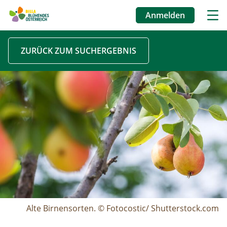
Anmelden
Benutzermenü
Direkt
ZURÜCK ZUM SUCHERGEBNIS
zum
Inhalt
Image
Alte Birnensorten. © Fotocostic/ Shutterstock.com