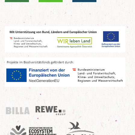
Billa
REWE Group
UN Decade
Birdlife