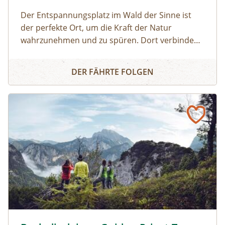
Der Entspannungsplatz im Wald der Sinne ist
der perfekte Ort, um die Kraft der Natur
wahrzunehmen und zu spüren. Dort verbinden
wir uns mit den heilsamen Klängen von
Klangmeditation - im Wald der Sinne
Trommeln, Gong, Kristallschalen und anderen
DER FÄHRTE FOLGEN
Instrumenten.
Buch dir deinen Guide – Privat-Tour mit einem/r National