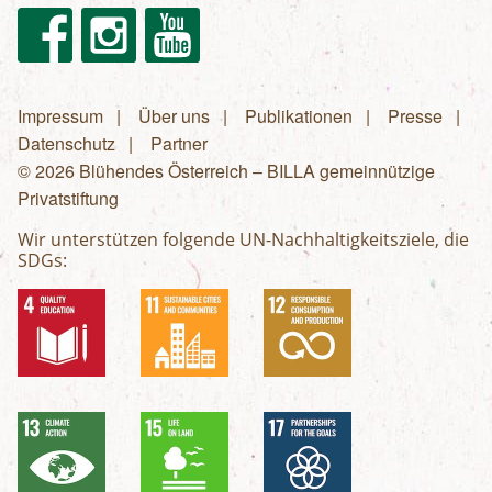
Facebook
Instagram
Youtube
Impressum
Über uns
Publikationen
Presse
Fußzeilenmenü
Datenschutz
Partner
© 2026 Blühendes Österreich – BILLA gemeinnützige
Privatstiftung
Wir unterstützen folgende UN-Nachhaltigkeitsziele, die
SDGs: