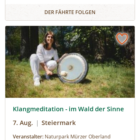
auf ins Ibmer Moor. In diesem größten
Irrlichter und Moorgeister
Moorkomplex Österreichs finden seltene Tiere
DER FÄHRTE FOLGEN
und Pflanzen ideale Lebensbedingungen. Wir
spüren im Laternenschein die beeindruckende
Stimmung und Mystik dieser sagenumwobenen
Urlandschaft und ergründen so manches
Moorgeheimnis.Infos und Buchung:
© Naturpark Mürzer Oberland,
Klangmeditation - im Wald der Sinne
7. Aug.
|
Steiermark
Veranstalter:
Naturpark Mürzer Oberland