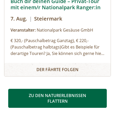
Buch dir deinen Guide – Privat-Tour
mit einem/r Nationalpark Ranger:in
7. Aug.
|
Steiermark
Veranstalter:
Nationalpark Gesäuse GmbH
€ 320,- (Pauschalbetrag Ganztag), € 220,-
(Pauschalbetrag halbtags)Gibt es Beispiele für
derartige Touren? Ja, Sie können sich gerne hier
(Link zu Buch dir deinen Guide auf der Website)
Buch dir deinen Guide – Privat-Tour mit einem/r Nationa
einen Überblick über unsere Standard-Touren
DER FÄHRTE FOLGEN
verschaffen. Sie können sich aber auch gerne
einfach thematische Schwerpunkte, Routen
oder Aktivitäten wünschen und wir organisieren
eine:n genau für Ihre Bedürfnisse passende:n
ZU DEN NATURERLEBNISSEN
Ranger:in. Ich möchte auch gerne eine:n
FLATTERN
Bergwanderführer:in oder eine:n Bergführer:in
buchen – wo ist das möglich? Bei schwierigen