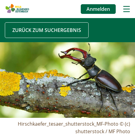
Anmelden
Benutzermenü
Direkt
ZURÜCK ZUM SUCHERGEBNIS
zum
Inhalt
Image
Hirschkaefer_tesaer_shutterstock_MF-Photo © (c)
shutterstock / MF Photo