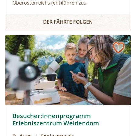
Oberösterreichs (ent)führen zu
dürfen:Haifischzähne finden, Brennnessel essen,
Naturerlebnis
Alpakas versorgen, Wassermonster fangen,
DER FÄHRTE FOLGEN
Fährtenlesen lernen, Höhlen erforschen, Honig
ernten, Pilze bestimmen, Probeklettern am Fels
und noch vieles mehr: Auf unserer Website
findest du alle Angebote, flexibel buchbar zum
Wunschtermin.So geht's:⁠Melde dich zu einem
Termin aus dem Veranstaltungskalender an
oder organisiere dein privates
NATURSCHAUSPIEL: Jede Tour kann auf Anfrage
zu individuell vereinbarten Terminen
durchgeführt werden. ⁠
Besucher:innenprogramm Erlebniszentrum Weidendom ©
Besucher:innenprogramm
Erlebniszentrum Weidendom