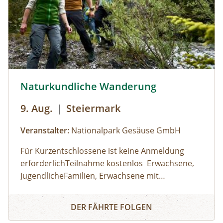
Naturkundliche Wanderung © Siehe Veranstalter
Naturkundliche Wanderung
9. Aug.
|
Steiermark
Veranstalter:
Nationalpark Gesäuse GmbH
Für Kurzentschlossene ist keine Anmeldung
erforderlichTeilnahme kostenlos Erwachsene,
JugendlicheFamilien, Erwachsene mit
KindernKinder und JugendlicheHaltestelle/
Gesäuse Haindlkar (RegioBus 912)
Naturkundliche Wanderung
Parkplatz HaindlkarhütteDauer: 09:00 Uhr -
Wetterfeste Kleidung, feste Schuhe; Getränk
DER FÄHRTE FOLGEN
16:30 Uhr
und Jause nach eigenem Bedarf