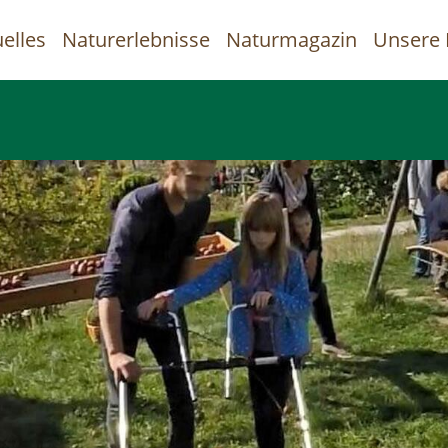
elles
Naturerlebnisse
Naturmagazin
Unsere 
uptnavigation
Direkt
zum
Inhalt