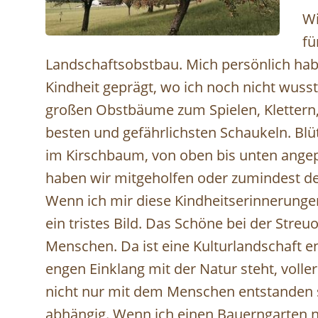
Wi
fü
Streuobstwiese_preview-1 © (c) David Brunmayr
Landschaftsobstbau. Mich persönlich hab
Kindheit geprägt, wo ich noch nicht wusst
großen Obstbäume zum Spielen, Kletter
besten und gefährlichsten Schaukeln. B
im Kirschbaum, von oben bis unten angepa
haben wir mitgeholfen oder zumindest den
Wenn ich mir diese Kindheitserinnerungen
ein tristes Bild. Das Schöne bei der Stre
Menschen. Da ist eine Kulturlandschaft en
engen Einklang mit der Natur steht, volle
nicht nur mit dem Menschen entstanden 
abhängig. Wenn ich einen Bauerngarten n