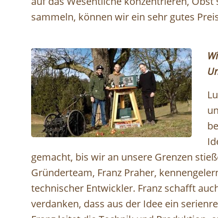
auf das Wesentliche konzentrieren, Obst s
sammeln, können wir ein sehr gutes Preis
Wi
Un
Lu
un
be
Id
David, Lukas und Franz (c) David Brunmayr © David
gemacht, bis wir an unsere Grenzen stie
Gründerteam, Franz Praher, kennengelern
technischer Entwickler. Franz schafft auc
verdanken, dass aus der Idee ein serienrei