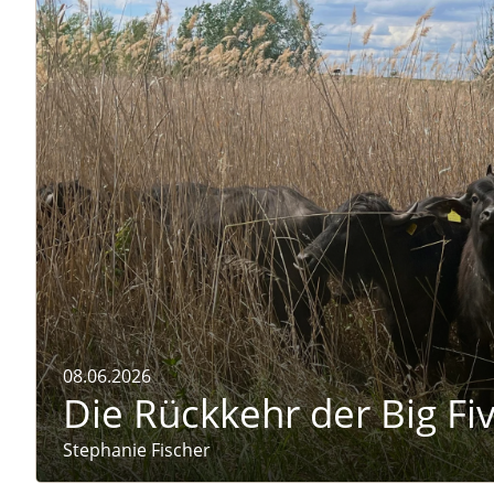
Naturmagazin: Die Rückkehr der Big Five im Weinvie
08.06.2026
Die Rückkehr der Big Fi
Stephanie Fischer