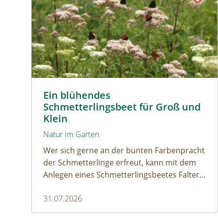
Tagpfauenaugen auf Wasserdost © Marion Jaros
Ein blühendes
Schmetterlingsbeet für Groß und
Klein
Natur im Garten
Wer sich gerne an der bunten Farbenpracht
der Schmetterlinge erfreut, kann mit dem
Anlegen eines Schmetterlingsbeetes Falter
gezielt anlocken. Doch auch
31.07.2026
Raupenfutterpflanzen dürfen ausreichend
mitgedacht werden. Denn ohne Raupen gibt