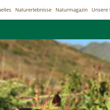
elles
Naturerlebnisse
Naturmagazin
Unsere 
uptnavigation
Direkt
zum
Inhalt