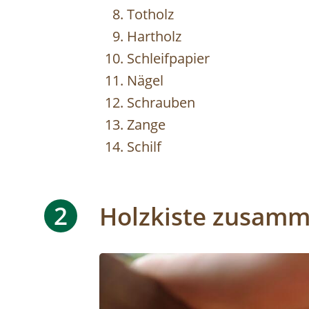
Totholz
Hartholz
Schleifpapier
Nägel
Schrauben
Zange
Schilf
2
Holzkiste zusam
Image