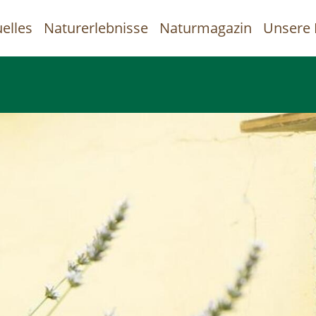
elles
Naturerlebnisse
Naturmagazin
Unsere 
uptnavigation
Direkt
zum
Inhalt