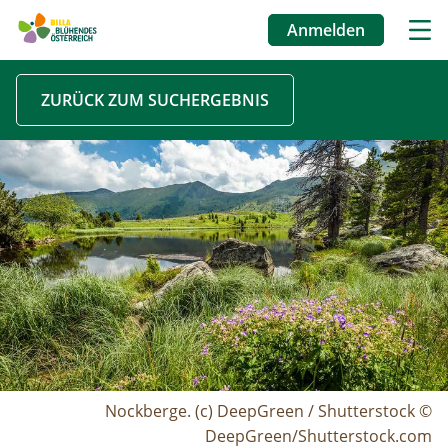
Anmelden
Benutzermenü
Direkt
ZURÜCK ZUM SUCHERGEBNIS
zum
Inhalt
Image
Nockberge. (c) DeepGreen / Shutterstock ©
DeepGreen/Shutterstock.com