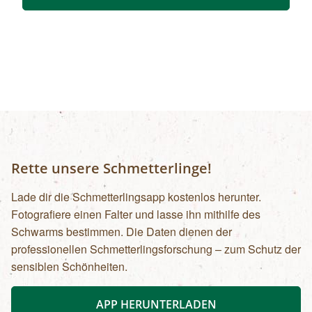
fernab künstlicher Lichtquellen optimale
Bedingungen. Erleben Sie mit Nationalpark
Ranger Bernhard Schedlmayer die Natur bei
Nacht und lassen Sie sich von den 'Tränen des
Laurentius', wie die Sternschnuppen auch im
Volksmund genannt werden, verzaubern. Unser
Ranger führt Sie auch in die Kunst der
Sternenbeobachtung ein und erzählt
Wissenswertes über Sternbilder und Planeten.
Treffpunkt: Parkplatz Ruine Kaja, Merkersdorf
Rette unsere Schmetterlinge!
Dauer: ca. 2,5 Std. Kosten: Erwachsene € 14,-
Anmeldung bis 15.00 Uhr des Vortages.
Lade dir die Schmetterlingsapp kostenlos herunter.
Anspruch der Tour: Mit festen Wanderschuhen
Fotografiere einen Falter und lasse ihn mithilfe des
Schwarms bestimmen. Die Daten dienen der
professionellen Schmetterlingsforschung – zum Schutz der
sensiblen Schönheiten.
APP HERUNTERLADEN