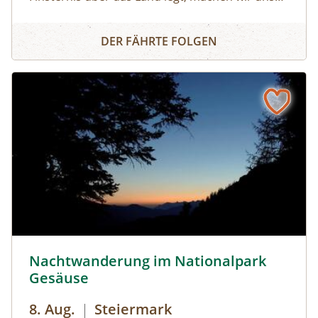
auf ins Ibmer Moor. In diesem größten
Irrlichter und Moorgeister
Moorkomplex Österreichs finden seltene Tiere
DER FÄHRTE FOLGEN
und Pflanzen ideale Lebensbedingungen. Wir
spüren im Laternenschein die beeindruckende
Stimmung und Mystik dieser sagenumwobenen
Urlandschaft und ergründen so manches
Moorgeheimnis.Infos und Buchung:
Nachtwanderung im Nationalpark Gesäuse © Siehe Veran
Nachtwanderung im Nationalpark
Gesäuse
8. Aug.
|
Steiermark