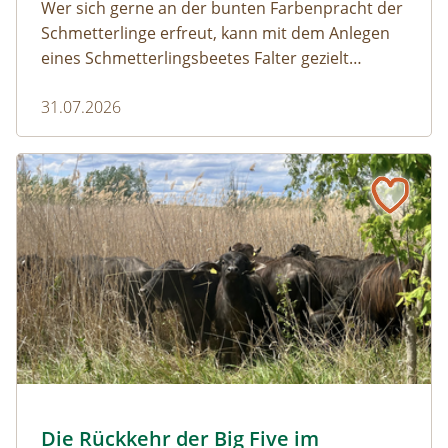
Wer sich gerne an der bunten Farbenpracht der
Schmetterlinge erfreut, kann mit dem Anlegen
eines Schmetterlingsbeetes Falter gezielt
anlocken. Doch auch Raupenfutterpflanzen
31.07.2026
dürfen ausreichend mitgedacht werden. Denn
ohne Raupen gibt es keine schönen
Schmetterlinge!
Naturmagazin: Die Rückkehr der Big Five im Weinviertel
Die Rückkehr der Big Five im Weinviertel
© Franziska Denner
Die Rückkehr der Big Five im
Naturmagazin: Die Rückkehr der Big Five im Weinviert