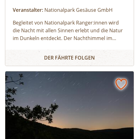
Veranstalter:
Nationalpark Gesäuse GmbH
Begleitet von Nationalpark Ranger:innen wird
die Nacht mit allen Sinnen erlebt und die Natur
im Dunkeln entdeckt. Der Nachthimmel im
Gesäuse ist einer der dunkelsten in Europa. Sich
Nachtwanderung im Nationalpark Gesäuse
hier ohne künstliches Licht zurecht zu finden,
DER FÄHRTE FOLGEN
erfordert andere Sinne, wie Hören, Tasten oder
Riechen. Wie geht es uns damit und wie passen
sich Tiere an die Dunkelheit an? Leitung:
Nationalpark Ranger:innen Leichte
WanderungFür Kurzentschlossene ist keine
Anmeldung erforderlichDarf ich meinen
vierbeinigen Freund mitbringen?Die Mitnahme
von Hunden ist nicht erlaubt. Findet die
Nachtwanderung bei jedem Wetter statt?Ja,
denn wir finden, unser Nationalpark Gesäuse ist
bei jedem Wetter ein Erlebnis! Brauche ich eine