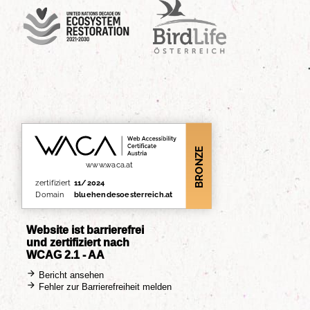
UN Decade
Birdlife