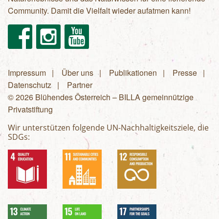
Community. Damit die Vielfalt wieder aufatmen kann!
Facebook
Instagram
Youtube
Impressum
Über uns
Publikationen
Presse
Fußzeilenmenü
Datenschutz
Partner
© 2026 Blühendes Österreich – BILLA gemeinnützige
Privatstiftung
Wir unterstützen folgende UN-Nachhaltigkeitsziele, die
SDGs: