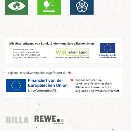
Billa
REWE Group