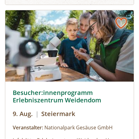
Fährtenlesen lernen, Höhlen erforschen, Honig
ernten, Pilze bestimmen, Probeklettern am Fels
und noch vieles mehr: Auf unserer Website
findest du alle Angebote, flexibel buchbar zum
Wunschtermin.So geht's:⁠Melde dich zu einem
Termin aus dem Veranstaltungskalender an
oder organisiere dein privates
NATURSCHAUSPIEL: Jede Tour kann auf Anfrage
zu individuell vereinbarten Terminen
durchgeführt werden. ⁠
Besucher:innenprogramm Erlebniszentrum Weidendom ©
Besucher:innenprogramm
Erlebniszentrum Weidendom
9. Aug.
|
Steiermark
Veranstalter:
Nationalpark Gesäuse GmbH