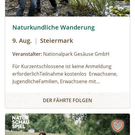
Naturkundliche Wanderung © Siehe Veranstalter
Naturkundliche Wanderung
9. Aug.
|
Steiermark
Veranstalter:
Nationalpark Gesäuse GmbH
Für Kurzentschlossene ist keine Anmeldung
erforderlichTeilnahme kostenlos Erwachsene,
JugendlicheFamilien, Erwachsene mit
KindernKinder und JugendlicheHaltestelle/
Gesäuse Haindlkar (RegioBus 912)
Naturkundliche Wanderung
Parkplatz HaindlkarhütteDauer: 09:00 Uhr -
Wetterfeste Kleidung, feste Schuhe; Getränk
DER FÄHRTE FOLGEN
16:30 Uhr
und Jause nach eigenem Bedarf