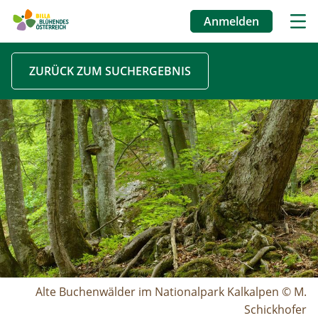
Anmelden
Benutzermenü
Direkt
ZURÜCK ZUM SUCHERGEBNIS
zum
Inhalt
Image
Alte Buchenwälder im Nationalpark Kalkalpen © M.
Schickhofer