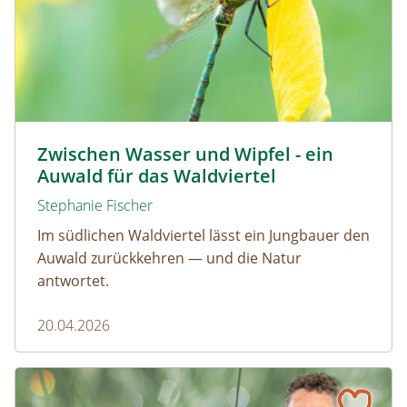
© David Sandler
Zwischen Wasser und Wipfel - ein
Auwald für das Waldviertel
Stephanie Fischer
Im südlichen Waldviertel lässt ein Jungbauer den
Auwald zurückkehren — und die Natur
antwortet.
20.04.2026
Naturmagazin: Mit Daten für die Vielfalt: Interview mit M
Mit Daten für die Vielfalt: Interview mit Michael Jungmeier