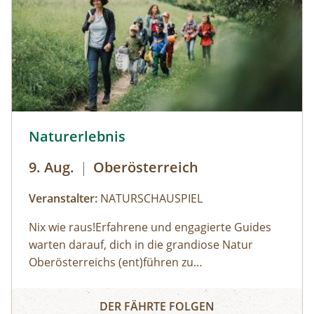
© Robert Maybach
Naturerlebnis
9. Aug.
|
Oberösterreich
Veranstalter:
NATURSCHAUSPIEL
Nix wie raus!Erfahrene und engagierte Guides
warten darauf, dich in die grandiose Natur
Oberösterreichs (ent)führen zu
dürfen:Haifischzähne finden, Brennnessel essen,
Naturerlebnis
Alpakas versorgen, Wassermonster fangen,
DER FÄHRTE FOLGEN