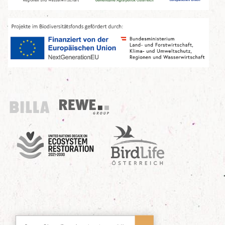
Billa
REWE Group
UN Decade
Birdlife