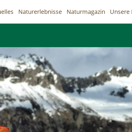
elles
Naturerlebnisse
Naturmagazin
Unsere 
uptnavigation
Direkt
zum
Inhalt