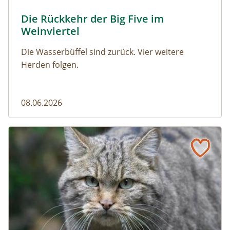
© Franziska Denner
Die Rückkehr der Big Five im
Naturmagazin: Die Rückkehr der Big Five im Weinviert
Weinviertel
Die Wasserbüffel sind zurück. Vier weitere
Herden folgen.
08.06.2026
Vom Acker zum Wildkatzen-Korridor