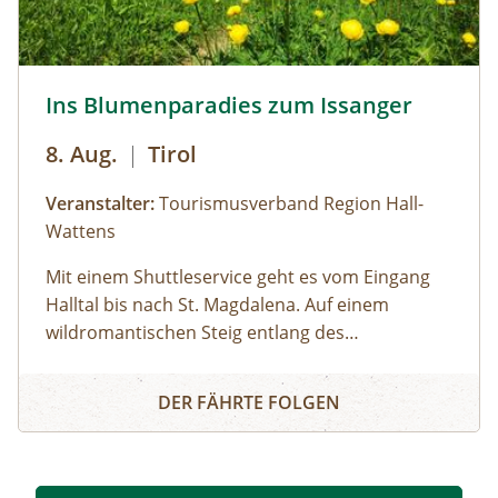
wirken. Zusätzlich zum individuellen Feedback
werden zwei Läufe gefilmt und gemeinsam als
Abschluss des Lauftages analysiert.
Issanger © hall-wattens
Ins Blumenparadies zum Issanger
Außerdem bekommst du Begleitmaterialien und
einen USB-Stick mit Audioimpuls und deine
8. Aug.
|
Tirol
Videoaufnahmen mit nach Hause.
Veranstalter:
Tourismusverband Region Hall-
Wattens
Mit einem Shuttleservice geht es vom Eingang
Halltal bis nach St. Magdalena. Auf einem
wildromantischen Steig entlang des
Halltalbaches wandern wir zum Issboden,
Ins Blumenparadies zum Issanger
welcher für seine Pflanzenvielfalt bekannt ist.
DER FÄHRTE FOLGEN
Ausgerüstet mit Swarovski Ferngläsern lassen
sich mit etwas Glück Gämsen, Steinböcke und
Steinadler beobachten!