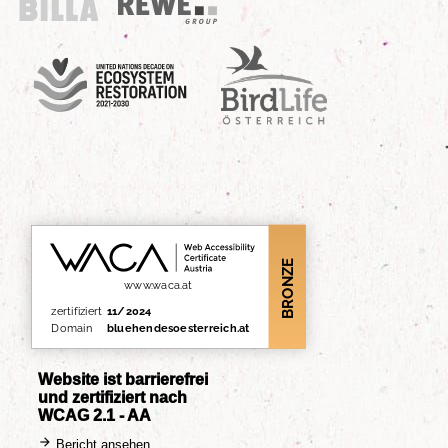
Billa
REWE Group
UN Decade
Birdlife