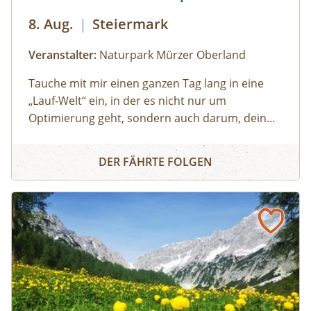
der Tour flexibel zu gestalten und an die
8. Aug.
|
Steiermark
jeweiligen Wetterbedingungen anzupassen.
Veranstalter:
Naturpark Mürzer Oberland
Tauche mit mir einen ganzen Tag lang in eine
„Lauf-Welt“ ein, in der es nicht nur um
Optimierung geht, sondern auch darum, dein
individuelles Laufgefühl zu entdecken. Eine Welt,
Lauftechnik - Workshop
in der Technik nicht nur erarbeitet, sondern
DER FÄHRTE FOLGEN
gespürt wird. In der Leichtigkeit und
Körperwahrnehmung genauso wichtig sind wie
Weiterentwicklung, sportwissenschaftliche
Fundierung und Verletzungsprophylaxe.
Im interaktiven Theorieteil kommen wir ins
Verstehen, im Praxisteil kommen wir mit
zahlreichen Übungen in die Umsetzung. Ein
achtsamer Lauf im Gelände schließt den
Praxisteil ab und lässt das Gelernte