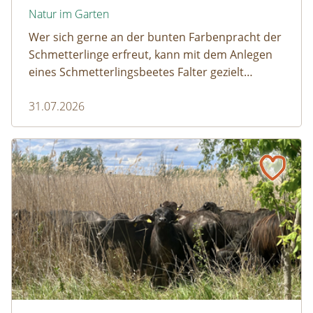
Natur im Garten
Wer sich gerne an der bunten Farbenpracht der
Schmetterlinge erfreut, kann mit dem Anlegen
eines Schmetterlingsbeetes Falter gezielt
anlocken. Doch auch Raupenfutterpflanzen
31.07.2026
dürfen ausreichend mitgedacht werden. Denn
ohne Raupen gibt es keine schönen
Schmetterlinge!
Naturmagazin: Die Rückkehr der Big Five im Weinviertel
Die Rückkehr der Big Five im Weinviertel