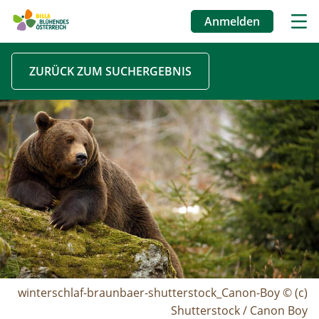
Anmelden
Benutzermenü
Direkt
ZURÜCK ZUM SUCHERGEBNIS
zum
Inhalt
Image
winterschlaf-braunbaer-shutterstock_Canon-Boy © (c)
Shutterstock / Canon Boy