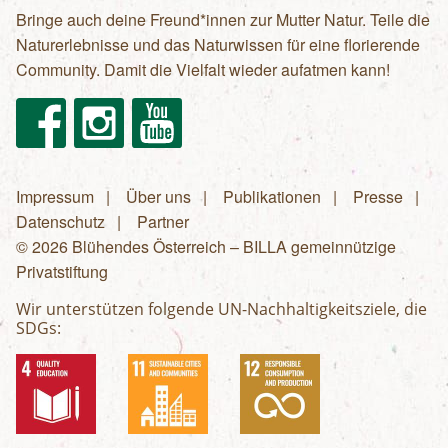
Bringe auch deine Freund*innen zur Mutter Natur. Teile die
Naturerlebnisse und das Naturwissen für eine florierende
Community. Damit die Vielfalt wieder aufatmen kann!
Facebook
Instagram
Youtube
Impressum
Über uns
Publikationen
Presse
Fußzeilenmenü
Datenschutz
Partner
© 2026 Blühendes Österreich – BILLA gemeinnützige
Privatstiftung
Wir unterstützen folgende UN-Nachhaltigkeitsziele, die
SDGs: