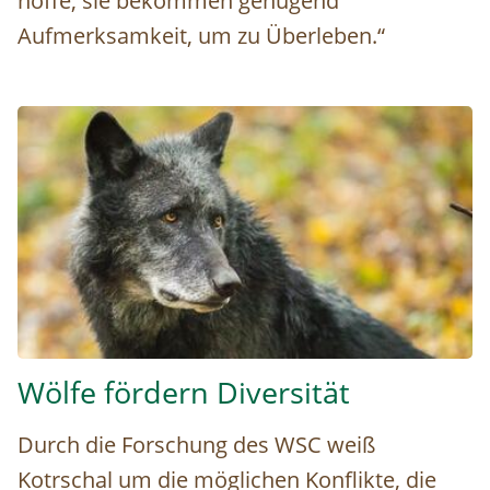
hoffe, sie bekommen genügend
Aufmerksamkeit, um zu Überleben.“
schwarzer Wolf_WSC © Rooobert Bayer
Wölfe fördern Diversität
Durch die Forschung des WSC weiß
Kotrschal um die möglichen Konflikte, die