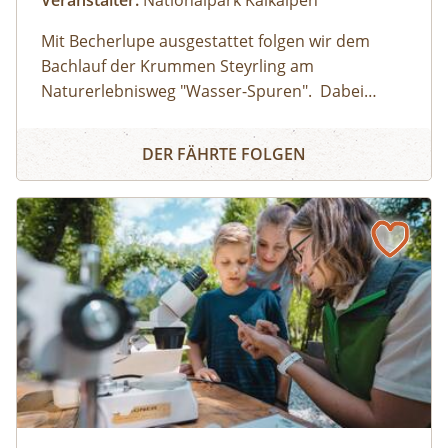
Mit Becherlupe ausgestattet folgen wir dem
Bachlauf der Krummen Steyrling am
Naturerlebnisweg "Wasser-Spuren". Dabei
entdecken wir die faszinierenden Lebewesen im
Erlebnistag Wasser-Lebens-Räume
Bergbach, die sich oft unter Steinen verbergen
DER FÄHRTE FOLGEN
und lüften die rätselhaften Eigenschaften des
Wassers.
Besucher:innenprogramm Erlebniszentrum Weidendom ©