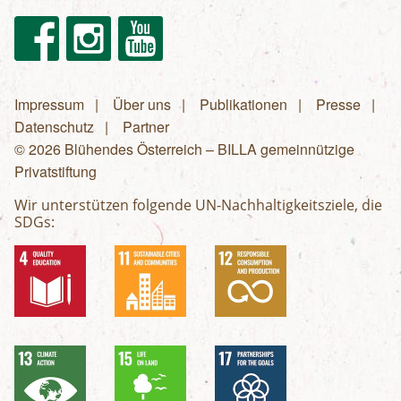
Facebook
Instagram
Youtube
Impressum
Über uns
Publikationen
Presse
Fußzeilenmenü
Datenschutz
Partner
© 2026 Blühendes Österreich – BILLA gemeinnützige
Privatstiftung
Wir unterstützen folgende UN-Nachhaltigkeitsziele, die
SDGs: