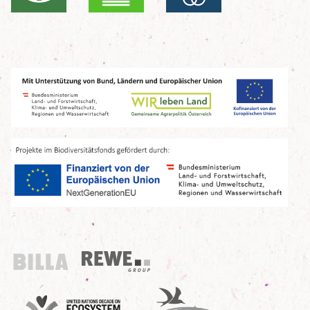
Billa
REWE Group
UN Decade
Birdlife