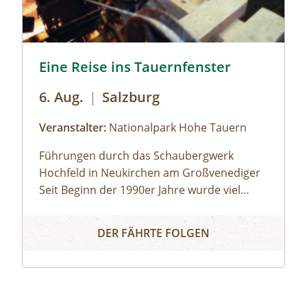
dom © Siehe Veranstalter
Eine Reise ins Tauernfenster © Siehe Veranstalter
Eine Reise ins Tauernfenster
6. Aug.
|
Salzburg
Veranstalter:
Nationalpark Hohe Tauern
Führungen durch das Schaubergwerk
Hochfeld in Neukirchen am Großvenediger
Seit Beginn der 1990er Jahre wurde viel
Arbeit investiert, um das alte Bergwerk in
Eine Reise ins Tauernfenster
eine Erlebnisausstellung umzubauen. Die
DER FÄHRTE FOLGEN
endom
Attraktion unter Tage bietet spannende
Einblicke in die alpine Geologie und in die
Geschichte des Nationalparks. Das
Schaubergwerk, eine Rarität in den Hohen