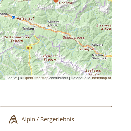
Leaflet | ©
OpenStreetMap
contributors
|
Datenquelle:
basemap.at
Alpin / Bergerlebnis