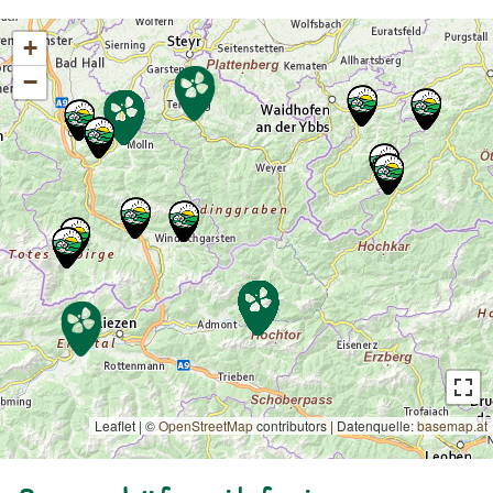
+
−
Leaflet | ©
OpenStreetMap
contributors
|
Datenquelle:
basemap.at