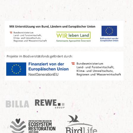
Billa
REWE Group
UN Decade
Birdlife