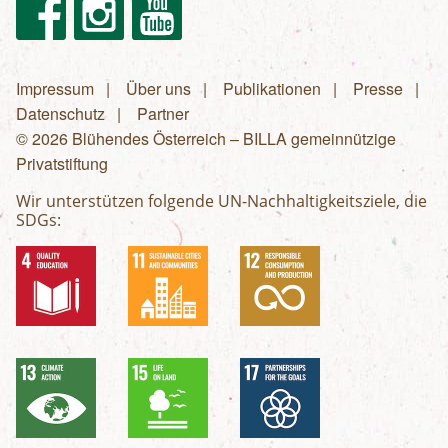
Facebook
Instagram
Youtube
Impressum
Über uns
Publikationen
Presse
Fußzeilenmenü
Datenschutz
Partner
© 2026 Blühendes Österreich – BILLA gemeinnützige
Privatstiftung
Wir unterstützen folgende UN-Nachhaltigkeitsziele, die
SDGs: