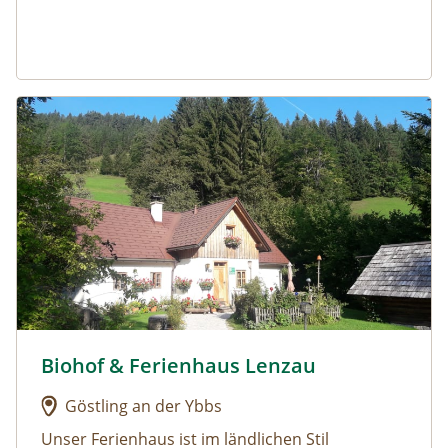
Urlaub am Bauernhof: Biohof & Ferienhaus Lenzau
Biohof & Ferienhaus Lenzau
Urlaub am Bauernhof: Biohof & Ferienhaus Lenzau
Göstling an der Ybbs
Unser Ferienhaus ist im ländlichen Stil