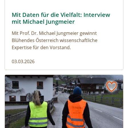
© Robert Harson
Mit Daten für die Vielfalt: Interview
Naturmagazin: Mit Daten für die Vielfalt: Interview mi
mit Michael Jungmeier
Mit Prof. Dr. Michael Jungmeier gewinnt
Blühendes Österreich wissenschaftliche
Expertise für den Vorstand.
03.03.2026
Der steile Weg in die Freiheit