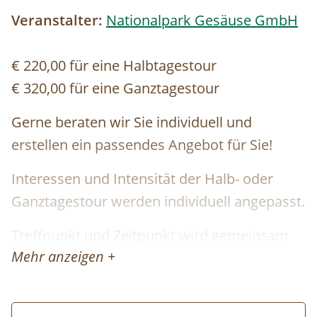
Veranstalter:
Nationalpark Gesäuse GmbH
€ 220,00 für eine Halbtagestour
€ 320,00 für eine Ganztagestour
Gerne beraten wir Sie individuell und
erstellen ein passendes Angebot für Sie!
Interessen und Intensität der Halb- oder
Ganztagestour werden individuell angepasst.
Treffpunkt und Zeitpunkt wird gemeinsam
Mehr anzeigen +
mit dem Guide bei Buchung vereinbart
Gibt es Beispiele für derartige Touren?