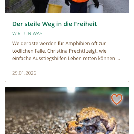
amphibien_team © christinaprechtl
Der steile Weg in die Freiheit
WIR TUN WAS
Weideroste werden für Amphibien oft zur
tödlichen Falle. Christina Prechtl zeigt, wie
einfache Ausstiegshilfen Leben retten können –
pragmatisch, wirksam und ohne großen
29.01.2026
Aufwand.
Wenn der Weiderost zur Falle wird