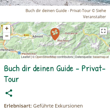
Buch dir deinen Guide - Privat-Tour © Siehe
Veranstalter
+
−
Leaflet | ©
OpenStreetMap
contributors
|
Datenquelle:
basemap.at
Buch dir deinen Guide - Privat-
Tour
Erlebnisart:
Geführte Exkursionen