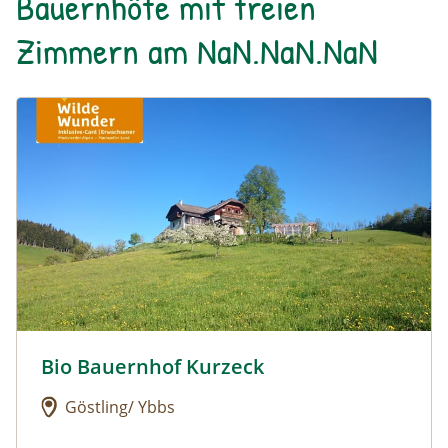
Bauernhöfe mit freien
Zimmern am NaN.NaN.NaN
Urlaub am Bauernhof: Bio Bauernhof Kurzeck
Bio Bauernhof Kurzeck
Urlaub am Bauernhof: Bio Bauernhof Kurzeck
Göstling/ Ybbs