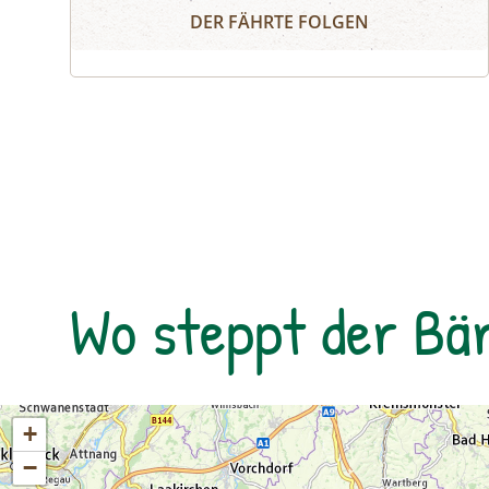
Naturerlebnis
essen, Alpakas versorgen, Wassermonster
DER FÄHRTE FOLGEN
fangen, Fährtenlesen lernen, Höhlen
erforschen, Honig ernten, Pilze bestimmen,
Probeklettern am Fels und noch vieles
mehr: Auf unserer Website findest du alle
Angebote, flexibel buchbar zum
Wunschtermin.So geht's:⁠Melde dich zu
einem Termin aus dem
Veranstaltungskalender an oder organisiere
dein privates NATURSCHAUSPIEL: Jede Tour
kann auf Anfrage zu individuell vereinbarten
Wo steppt der Bä
Terminen durchgeführt werden. ⁠
+
−