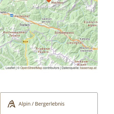
Leaflet | ©
OpenStreetMap
contributors
|
Datenquelle:
basemap.at
Alpin / Bergerlebnis