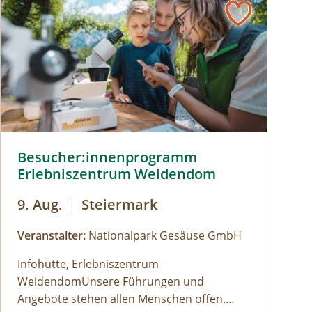
 © Siehe Veranstalter
Besucher:innenprogramm Erlebniszentrum Weidendom © S
Besucher:innenprogramm
Erlebniszentrum Weidendom
9. Aug.
|
Steiermark
Veranstalter:
Nationalpark Gesäuse GmbH
Infohütte, Erlebniszentrum
WeidendomUnsere Führungen und
Angebote stehen allen Menschen offen.