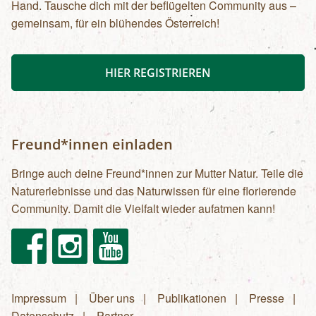
Hand. Tausche dich mit der beflügelten Community aus –
gemeinsam, für ein blühendes Österreich!
HIER REGISTRIEREN
Freund*innen einladen
Bringe auch deine Freund*innen zur Mutter Natur. Teile die
Naturerlebnisse und das Naturwissen für eine florierende
Community. Damit die Vielfalt wieder aufatmen kann!
Facebook
Instagram
Youtube
Impressum
Über uns
Publikationen
Presse
Fußzeilenmenü
Datenschutz
Partner