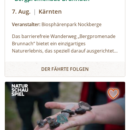
7. Aug.
|
Kärnten
Veranstalter:
Biosphärenpark Nockberge
Das barrierefreie Wanderweg „Bergpromenade
Brunnach“ bietet ein einzigartiges
Naturerlebnis, das speziell darauf ausgerichtet
ist auch Menschen mit
Barrierefreies Naturerlebnis "Bergpromenade Brunnach"
Mobilitätseinschränkungen oder Familien mit
DER FÄHRTE FOLGEN
Kinderwägen die Schönheit der Alm
näherzubringen. Ein besonderes Highlight ist
der Speicklehrpfad entlang der Promenade.
Gemeinsam mit einem/einer Biosphärenpark-
Ranger: in erkunden Sie diesen Weg und
erfahren die Bedeutung und Einzigartigkeit der
heimischen Speikpflanze.