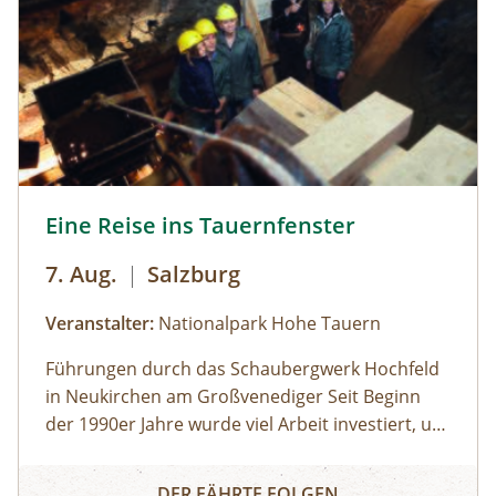
Plattform für Naturvermittlung So geht's:⁠Melde
dich zu einem Termin aus dem
Veranstaltungskalender an oder organisiere
dein privates NATURSCHAUSPIEL: Jede Tour
kann auf Anfrage zu individuell vereinbarten
Terminen durchgeführt werden. ⁠
Eine Reise ins Tauernfenster © Siehe Veranstalter
Eine Reise ins Tauernfenster
7. Aug.
|
Salzburg
Veranstalter:
Nationalpark Hohe Tauern
Führungen durch das Schaubergwerk Hochfeld
in Neukirchen am Großvenediger Seit Beginn
der 1990er Jahre wurde viel Arbeit investiert, um
das alte Bergwerk in eine Erlebnisausstellung
Eine Reise ins Tauernfenster
umzubauen. Die Attraktion unter Tage bietet
DER FÄHRTE FOLGEN