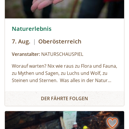
© Helena Wimmer
Naturerlebnis
7. Aug.
|
Oberösterreich
Veranstalter:
NATURSCHAUSPIEL
Worauf warten? Nix wie raus zu Flora und Fauna,
zu Mythen und Sagen, zu Luchs und Wolf, zu
Steinen und Sternen.⁠ ⁠ Was alles in der Natur
steckt und wie das Leben darin spielt: Das
Naturerlebnis
wissen die NATURSCHAUSPIEL Guides. Als
DER FÄHRTE FOLGEN
Naturvermittler:innen verstehen sie es, Groß
und Klein die Augen für die kleinen und⁠ großen
Wunder der Natur zu
öffnen.⁠ ⁠NATURSCHAUSPIEL ist Oberösterreichs