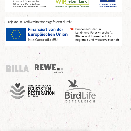
Billa
REWE Group
UN Decade
Birdlife