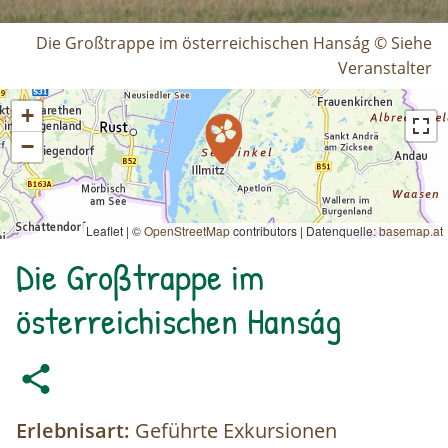
Die Großtrappe im österreichischen Hanság © Siehe
Veranstalter
+
−
Leaflet | ©
OpenStreetMap
contributors
|
Datenquelle:
basemap.at
Die Großtrappe im
österreichischen Hanság
Erlebnisart:
Geführte Exkursionen