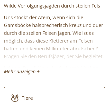
Wilde Verfolgungsjagden durch steilen Fels
Uns stockt der Atem, wenn sich die
Gamsböcke halsbrecherisch kreuz und quer
durch die steilen Felsen jagen. Wie ist es
möglich, dass diese Kletterer am Felsen
haften und keinen Millimeter abrutschen?
Fragen Sie den Berufsjäger, der Sie begleitet.
Leitung: Berufsjäger der Steiermärkischen
Mehr anzeigen +
Landesforste
Gasthof Donner
im
Bergsteigerdorf
Johnsbach
Tiere
Uhrzeit: 08:00 UhrWetterfeste Kleidung und