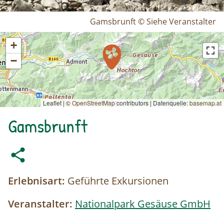
Gamsbrunft © Siehe Veranstalter
+
−
Leaflet | ©
OpenStreetMap
contributors
|
Datenquelle:
basemap.at
Gamsbrunft
Erlebnisart:
Geführte Exkursionen
Veranstalter:
Nationalpark Gesäuse GmbH