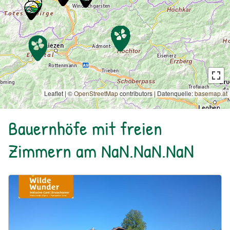
Leaflet | ©
OpenStreetMap
contributors
|
Datenquelle:
basemap.at
Bauernhöfe mit freien
Zimmern am NaN.NaN.NaN
Urlaub am Bauernhof: Bio Bauernhof Kurzeck