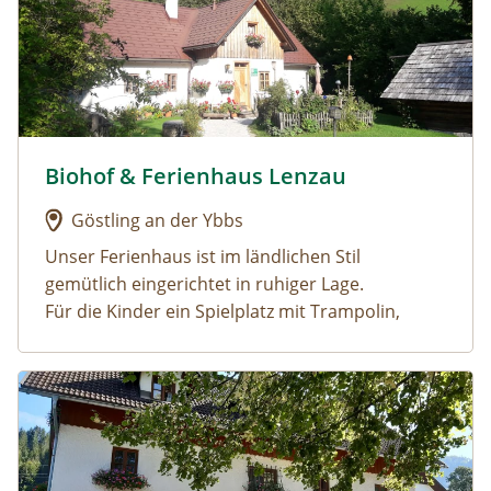
Biohof & Ferienhaus Lenzau
Urlaub am Bauernhof: Biohof & Ferienhaus Lenzau
Göstling an der Ybbs
Unser Ferienhaus ist im ländlichen Stil
gemütlich eingerichtet in ruhiger Lage.
Für die Kinder ein Spielplatz mit Trampolin,
Schaukel, Rutsche, Wasserrutsch für heiße Tage,
Schwebebalken, Reck, 2 Go-Kard......
Urlaub am Bauernhof: Oberrehau
In Göstling, im
Ybbstaler Solebad
ausspannen,
in der großzügigen Saunaanlage relaxen, oder
im Freien schwimmen
Wandern in den
Göstlinger Alpen
durch viele