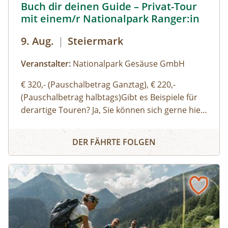
Buch dir deinen Guide – Privat-Tour
mit einem/r Nationalpark Ranger:in
9. Aug.
|
Steiermark
Veranstalter:
Nationalpark Gesäuse GmbH
€ 320,- (Pauschalbetrag Ganztag), € 220,-
(Pauschalbetrag halbtags)Gibt es Beispiele für
derartige Touren? Ja, Sie können sich gerne hier
(Link zu Buch dir deinen Guide auf der Website)
Buch dir deinen Guide – Privat-Tour mit einem/r Nationa
einen Überblick über unsere Standard-Touren
DER FÄHRTE FOLGEN
verschaffen. Sie können sich aber auch gerne
einfach thematische Schwerpunkte, Routen
oder Aktivitäten wünschen und wir organisieren
eine:n genau für Ihre Bedürfnisse passende:n
Ranger:in. Ich möchte auch gerne eine:n
Bergwanderführer:in oder eine:n Bergführer:in
buchen – wo ist das möglich? Bei schwierigen