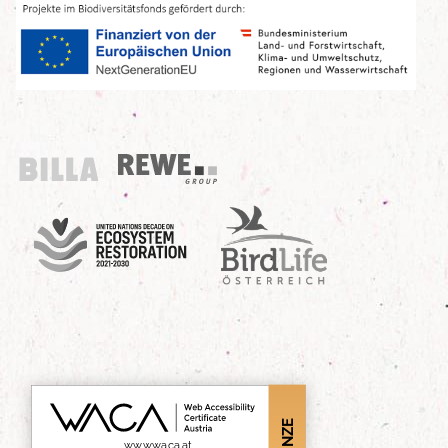
Billa
REWE Group
UN Decade
Birdlife