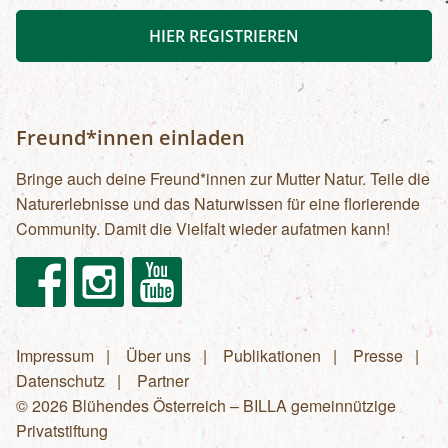
HIER REGISTRIEREN
Freund*innen einladen
Bringe auch deine Freund*innen zur Mutter Natur. Teile die
Naturerlebnisse und das Naturwissen für eine florierende
Community. Damit die Vielfalt wieder aufatmen kann!
Facebook
Instagram
Youtube
Impressum
Über uns
Publikationen
Presse
Fußzeilenmenü
Datenschutz
Partner
© 2026 Blühendes Österreich – BILLA gemeinnützige
Privatstiftung