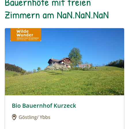
Bauernhöfe mit freien
Zimmern am NaN.NaN.NaN
Urlaub am Bauernhof: Bio Bauernhof Kurzeck
Bio Bauernhof Kurzeck
Urlaub am Bauernhof: Bio Bauernhof Kurzeck
Göstling/ Ybbs