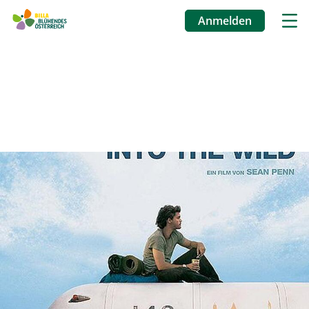
Anmelden
Benutzermenü
Direkt
zum
Inhalt