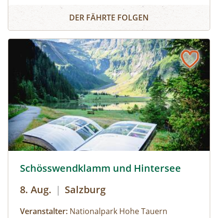
Panoramarundfahrt im Nationalpark Gesäuse
Gesäuse mit Nationalpark Ranger:in – wilde
DER FÄHRTE FOLGEN
Natur und besondere Orte.
Gruppen mit eigenem Reisebus
Bus muss gestellt werden. Auf Wunsch ist eine
Kaffeepause im Nationalpark Pavillon
Gstatterboden möglich (nicht im Preis
inkludiert, muss selbst organisiert
werden).Wetterfeste Bekleidung und festes
Schuhwerk für Zwischenstopps ist
empfehlenswert.
Schösswendklamm und Hintersee © Siehe Veranstalter
Schösswendklamm und Hintersee
8. Aug.
|
Salzburg
Veranstalter:
Nationalpark Hohe Tauern