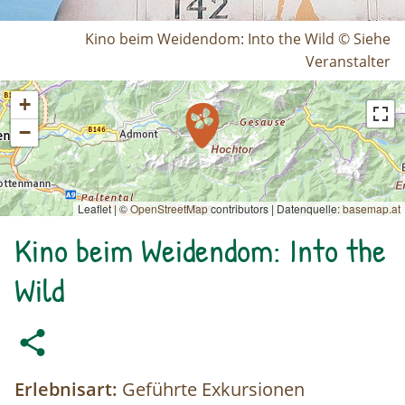
Kino beim Weidendom: Into the Wild © Siehe
Veranstalter
+
−
Leaflet | ©
OpenStreetMap
contributors
|
Datenquelle:
basemap.at
Kino beim Weidendom: Into the
Wild
Erlebnisart:
Geführte Exkursionen