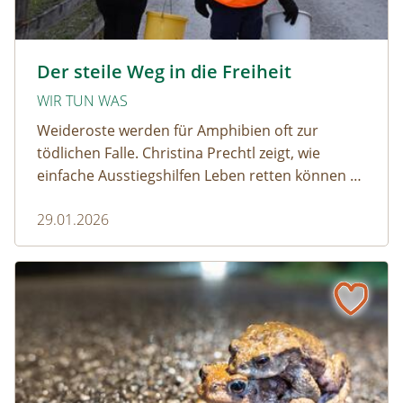
amphibien_team © christinaprechtl
Der steile Weg in die Freiheit
WIR TUN WAS
Weideroste werden für Amphibien oft zur
tödlichen Falle. Christina Prechtl zeigt, wie
einfache Ausstiegshilfen Leben retten können –
pragmatisch, wirksam und ohne großen
29.01.2026
Aufwand.
Wenn der Weiderost zur Falle wird