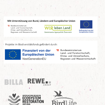
Billa
REWE Group
UN Decade
Birdlife