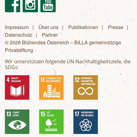
Facebook
Instagram
Youtube
Impressum
Über uns
Publikationen
Presse
Fußzeilenmenü
Datenschutz
Partner
© 2026 Blühendes Österreich – BILLA gemeinnützige
Privatstiftung
Wir unterstützen folgende UN-Nachhaltigkeitsziele, die
SDGs: