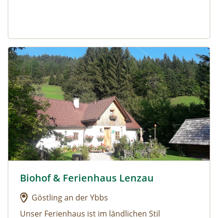
Urlaub am Bauernhof: Biohof & Ferienhaus Lenzau
Biohof & Ferienhaus Lenzau
Urlaub am Bauernhof: Biohof & Ferienhaus Lenzau
Göstling an der Ybbs
Unser Ferienhaus ist im ländlichen Stil