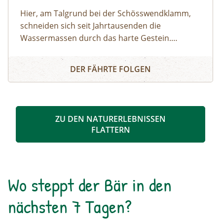
Hier, am Talgrund bei der Schösswendklamm,
schneiden sich seit Jahrtausenden die
Wassermassen durch das harte Gestein.
Dadurch sind sehenswerte Erosionsformen,
Schösswendklamm und Hintersee
Kolke und kleine Wasserfälle entstanden. Der
DER FÄHRTE FOLGEN
Klamm folgend geht es weiter bis zum Hintersee
und Sie erfahren Wissenswertes über Flora und
Fauna im hinteren Felbertal. An der Nordseite
des Sees führt der Rundweg auf eine Anhöhe
ZU DEN NATURERLEBNISSEN
mit Blick über den Talschluss mit seinen
FLATTERN
imposanten Felswänden, in denen sich Gämsen
tummeln. Der Rückweg erfolgt auf derselben
Strecke. zur Detailinformation
Wo steppt der Bär in den
nächsten 7 Tagen?