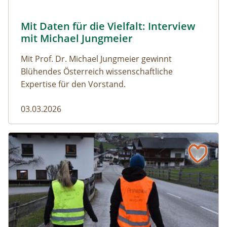
© Robert Harson
Mit Daten für die Vielfalt: Interview
Naturmagazin: Mit Daten für die Vielfalt: Interview mi
mit Michael Jungmeier
Mit Prof. Dr. Michael Jungmeier gewinnt
Blühendes Österreich wissenschaftliche
Expertise für den Vorstand.
03.03.2026
Der steile Weg in die Freiheit