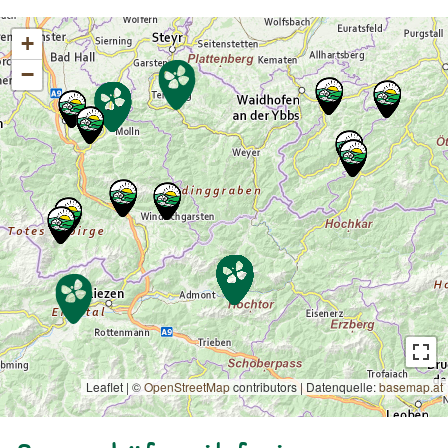
+
−
Leaflet | ©
OpenStreetMap
contributors
|
Datenquelle:
basemap.at