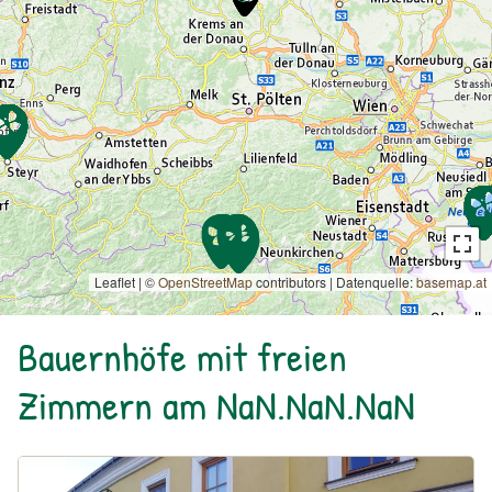
Leaflet | ©
OpenStreetMap
contributors
|
Datenquelle:
basemap.at
Bauernhöfe mit freien
Zimmern am NaN.NaN.NaN
Urlaub am Bauernhof: Bio-Weingut Gruber43