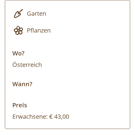
stellen die Grundsätze der Gartenplanung
vor und zeigen Ihnen unterschiedlichste
Garten
Gestaltungselemente auf dem Gelände. Wir
geben Tipps für die Planung Ihres eigenen
Pflanzen
Gartentraums. Sie können dafür gerne Fotos
und Ideen-Skizzen mitbringen.
Wo?
Anmeldung erforderlich!
Österreich
Wir empfehlen wetterfeste Kleidung, denn
Wann?
die Veranstaltung findet bei jedem Wetter
statt. Am Tag der Veranstaltung ist der
Preis
Besuch der GARTEN TULLN inkludiert und
Sie können gemütlich durch mehr als 70
Erwachsene:
€ 43,00
ökologisch gepflegte Musterschaugärten