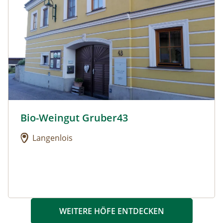
Bio-Weingut Gruber43
Urlaub am Bauernhof: Bio-Weingut Gruber43
Langenlois
WEITERE HÖFE ENTDECKEN