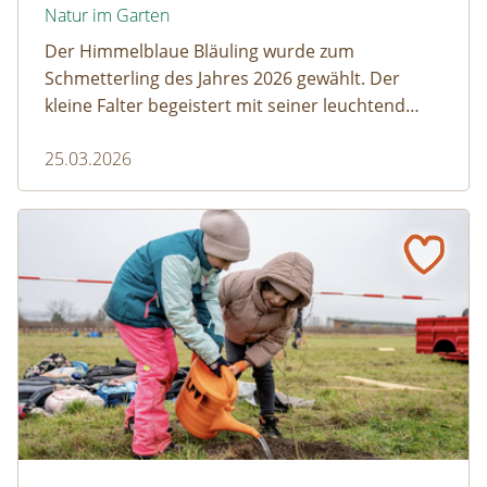
Natur im Garten
Der Himmelblaue Bläuling wurde zum
Schmetterling des Jahres 2026 gewählt. Der
kleine Falter begeistert mit seiner leuchtend
blauen Färbung und einem faszinierenden
25.03.2026
Zusammenspiel mit Ameisen.
Gumpoldskirchen: Ein Klassenzimmer unter Obstbäume
© Christian Dusek