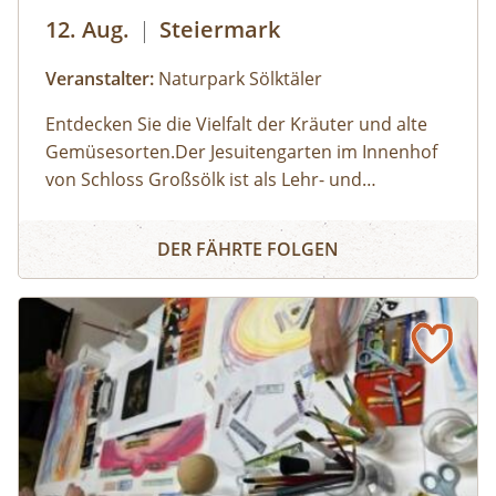
12. Aug.
|
Steiermark
Veranstalter:
Naturpark Sölktäler
Entdecken Sie die Vielfalt der Kräuter und alte
Gemüsesorten.Der Jesuitengarten im Innenhof
von Schloss Großsölk ist als Lehr- und
Schaugarten anerkannt. Neben Blumen
Entdecke die Wunderwelt der Kräuter
gedeihen hier viele Heil- und Gewürzkräuter
DER FÄHRTE FOLGEN
sowie neue und alte, in Vergessenheit geratene
Gemüsesorten. Während die Erwachsenen an
der Kräuterführung mit Martha teilnehmen,
können die Kinder bei einer Kinderführung
einen lustigen Streifzug durch den
Jesuitengarten machen.Dauer: 2
StundenKosten: Erwachsene € 14,- | Kinder (6-
14 Jahre) € 10,- | gratis mit der Sommercard