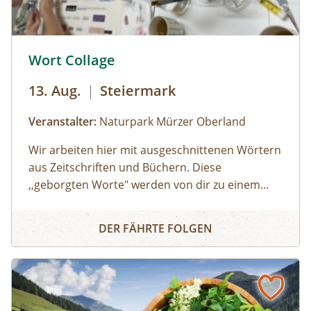
© © Naturpark Mürzer Oberland
Wort Collage
13. Aug.
|
Steiermark
Veranstalter:
Naturpark Mürzer Oberland
Wir arbeiten hier mit ausgeschnittenen Wörtern
aus Zeitschriften und Büchern. Diese
,,geborgten Worte" werden von dir zu einem
individuellen Text neu zusammengesetzt. Die
Wort Collage
Worte können herumgeschoben oder
DER FÄHRTE FOLGEN
zurechtgeschnitten werden, bis eine für dich
stimmige Essenz davon übrig bleibt. Durch diese
Collagetechnik entstehen Bilder im Kopf. Diese
Bilder und momentane Gefühle können im
Anschluss mit unterschiedlichen Materealien