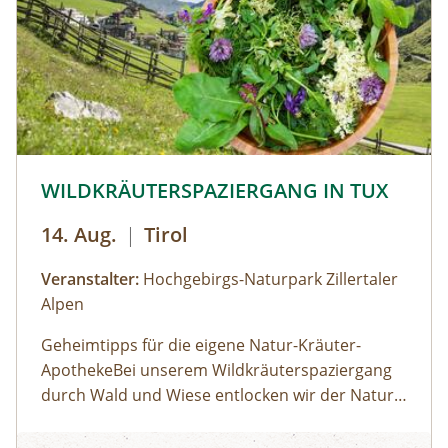
auf Papier gemalt werden. Der zuvor
entstandene Text wird als Abschluss auf das
gemalte Bild geklebt.
© © Hochgebirgs-Naturpark Zillertaler Alpen
WILDKRÄUTERSPAZIERGANG IN TUX
14. Aug.
|
Tirol
Veranstalter:
Hochgebirgs-Naturpark Zillertaler
Alpen
Geheimtipps für die eigene Natur-Kräuter-
ApothekeBei unserem Wildkräuterspaziergang
durch Wald und Wiese entlocken wir der Natur
im Tuxertal die Geheimnisse über die Heilkräfte
WILDKRÄUTERSPAZIERGANG IN TUX
der Alpenkräuter. Diese tolle Natur-Apotheke ist