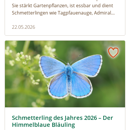
Sie stärkt Gartenpflanzen, ist essbar und dient
Schmetterlingen wie Tagpfauenauge, Admiral
und andere als wichtige Raupenfutterpflanze.
22.05.2026
Wer sie im Garten stehen lässt, fördert die
Artenvielfalt.
Schmetterling des Jahres 2026 – Der Himmelblaue Bläuli
Himmelblauer Bläuling © Anton Kroh | schmetterlingsap
Schmetterling des Jahres 2026 – Der
Himmelblaue Bläuling