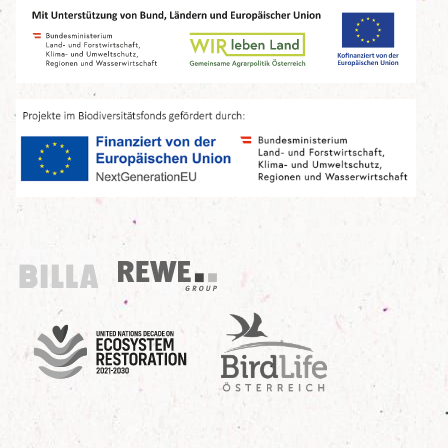
Billa
REWE Group
UN Decade
Birdlife