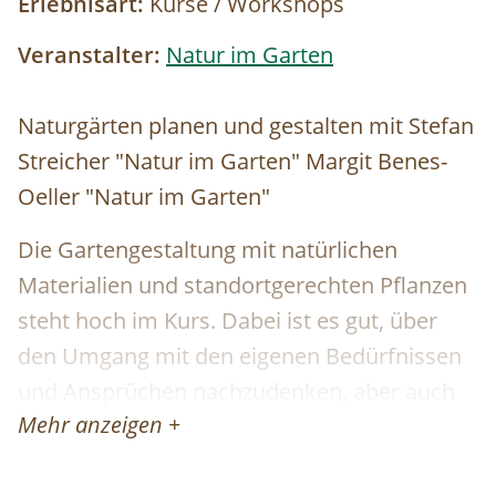
Erlebnisart:
Kurse / Workshops
Veranstalter:
Natur im Garten
Naturgärten planen und gestalten mit Stefan
Streicher "Natur im Garten" Margit Benes-
Oeller "Natur im Garten"
Die Gartengestaltung mit natürlichen
Materialien und standortgerechten Pflanzen
steht hoch im Kurs. Dabei ist es gut, über
den Umgang mit den eigenen Bedürfnissen
und Ansprüchen nachzudenken, aber auch
Mehr anzeigen +
jene der pflanzlichen und tierischen Garten-
Mitbewohner zu berücksichtigen. Wir