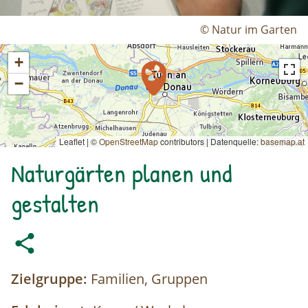
© Natur im Garten
+
−
Leaflet | ©
OpenStreetMap
contributors
|
Datenquelle:
basemap.at
Naturgärten planen und
gestalten
Zielgruppe:
Familien, Gruppen