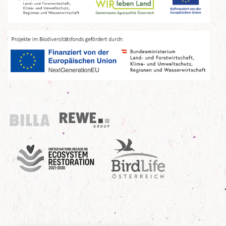
Billa
REWE Group
UN Decade
Birdlife