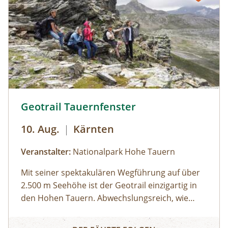
Geotrail Tauernfenster © Siehe Veranstalter
Geotrail Tauernfenster
10. Aug.
|
Kärnten
Veranstalter:
Nationalpark Hohe Tauern
Mit seiner spektakulären Wegführung auf über
2.500 m Seehöhe ist der Geotrail einzigartig in
den Hohen Tauern. Abwechslungsreich, wie
sonst nirgends, präsentiert sich hier die
Geotrail Tauernfenster
Gesteinswelt der Hohen Tauern. Nirgendwo