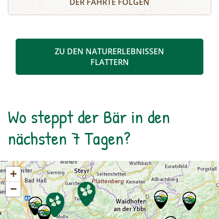
DER FÄHRTE FOLGEN
sonst zeigt sich die Gesteinswelt so
abwechslungsreich. Besonders beeindruckend:
die karstartige Landschaft mit Dolinen, Höhlen
und bizarren Verwitterungsformen – ein echtes
ZU DEN NATURERLEBNISSEN
Naturwunder!
FLATTERN
Wo steppt der Bär in den
nächsten 7 Tagen?
+
−