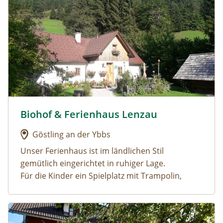
Biohof & Ferienhaus Lenzau
Urlaub am Bauernhof: Biohof & Ferienhaus Lenzau
Göstling an der Ybbs
Unser Ferienhaus ist im ländlichen Stil
gemütlich eingerichtet in ruhiger Lage.
Für die Kinder ein Spielplatz mit Trampolin,
Schaukel, Rutsche, Wasserrutsch für heiße Tage,
Schwebebalken, Reck, 2 Go-Kard......
Urlaub am Bauernhof: Oberrehau
In Göstling, im
Ybbstaler Solebad
ausspannen,