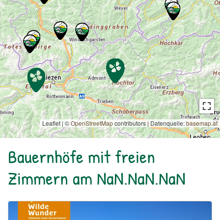
Leaflet | ©
OpenStreetMap
contributors
|
Datenquelle:
basemap.at
Bauernhöfe mit freien
Zimmern am NaN.NaN.NaN
Urlaub am Bauernhof: Bio Bauernhof Kurzeck