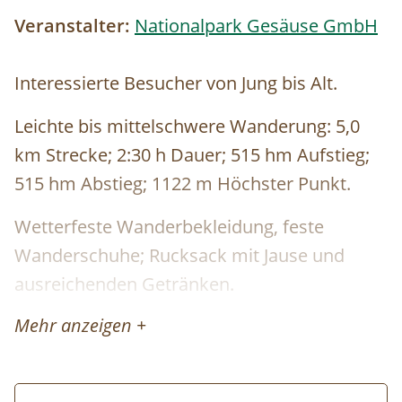
Veranstalter:
Nationalpark Gesäuse GmbH
Interessierte Besucher von Jung bis Alt.
Leichte bis mittelschwere Wanderung: 5,0
km Strecke; 2:30 h Dauer; 515 hm Aufstieg;
515 hm Abstieg; 1122 m Höchster Punkt.
Wetterfeste Wanderbekleidung, feste
Wanderschuhe; Rucksack mit Jause und
ausreichenden Getränken.
Mehr anzeigen +
Öffentliche Verkehrsmittel
Österreiche Bundesbahn:
www.oebb.at
Verbundlinie Auskunft:
www.verbundlinie.at