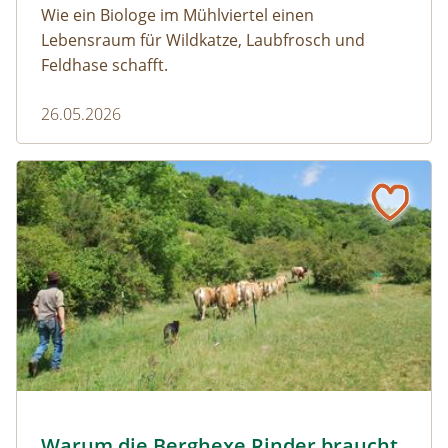
Wie ein Biologe im Mühlviertel einen
Lebensraum für Wildkatze, Laubfrosch und
Feldhase schafft.
26.05.2026
Naturmagazin: Warum die Berghexe Rinder braucht
Warum die Berghexe Rinder braucht
Almauftrieb © N. Razumovsky
Warum die Berghexe Rinder braucht
Naturmagazin: Warum die Berghexe Rinder braucht