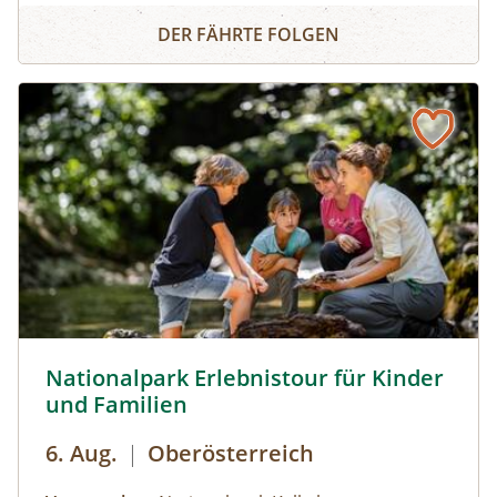
Nationalpark Erlebnistour für Kinder und Familien
Geheimnis der Natur. Seid bereit und
DER FÄHRTE FOLGEN
aufmerksam! Wer weiß, was uns während der
Wanderung über den Weg läuft.
Nationalpark Erlebnistour für Kinder und Familien © Sieh
Nationalpark Erlebnistour für Kinder
und Familien
6. Aug.
|
Oberösterreich