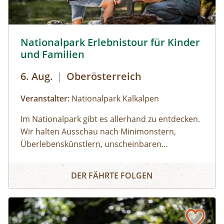
Nationalpark Erlebnistour für Kinder und Familien © Sieh
Nationalpark Erlebnistour für Kinder
und Familien
6. Aug.
|
Oberösterreich
Veranstalter:
Nationalpark Kalkalpen
Im Nationalpark gibt es allerhand zu entdecken.
Wir halten Ausschau nach Minimonstern,
Überlebenskünstlern, unscheinbaren
Naturschönheiten und lüften so manches
Nationalpark Erlebnistour für Kinder und Familien
Geheimnis der Natur. Seid bereit und
DER FÄHRTE FOLGEN
aufmerksam! Wer weiß, was uns während der
Wanderung über den Weg läuft.