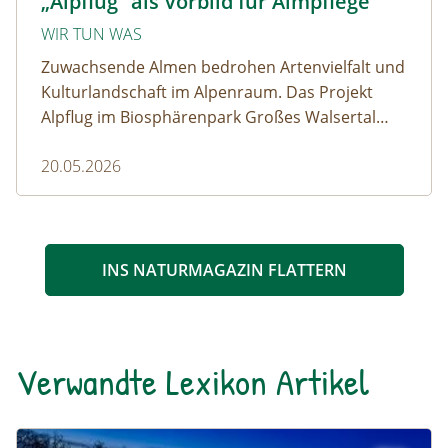
„Alpflug“ als Vorbild für Almpflege
WIR TUN WAS
Zuwachsende Almen bedrohen Artenvielfalt und
Kulturlandschaft im Alpenraum. Das Projekt
Alpflug im Biosphärenpark Großes Walsertal
zeigt, wie gemeinschaftliche Zusammenarbeit
20.05.2026
wertvolle Almflächen erhält und neue Energie
für den Naturschutz schafft.
INS NATURMAGAZIN FLATTERN
Verwandte Lexikon Artikel
Sutte / Ackersutte
Naturlexikon: Sutte / Ackersutte