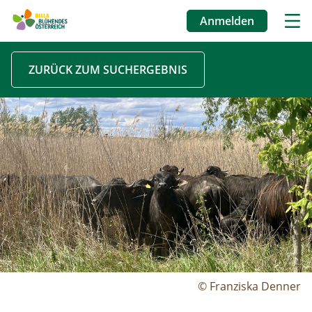
Anmelden
Benutzermenü
Direkt
ZURÜCK ZUM SUCHERGEBNIS
zum
Inhalt
Image
© Franziska Denner