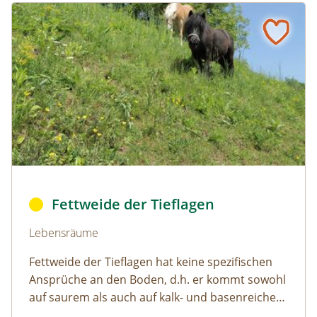
Fettweide der Tieflagen
Naturlexikon: Fettweide der Tieflagen
bo_fettweide1 © © 2015 REWE International Dienstleistu
Fettweide der Tieflagen
Naturlexikon: Fettweide der Tieflagen
Lebensräume
Fettweide der Tieflagen hat keine spezifischen
Ansprüche an den Boden, d.h. er kommt sowohl
auf saurem als auch auf kalk- und basenreichem
Untergrund vor.