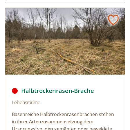
Halbtrockenrasen-Brache
Naturlexikon: Halbtrockenrasen-Brache
Durch die Aufgabe der Beweidung entsteht eine Rasenbr
Halbtrockenrasen-Brache
Naturlexikon: Halbtrockenrasen-Brache
Lebensräume
Basenreiche Halbtrockenrasenbrachen stehen
in ihrer Artenzusammensetzung dem
Ursprungstyp, den gemähten oder beweideten