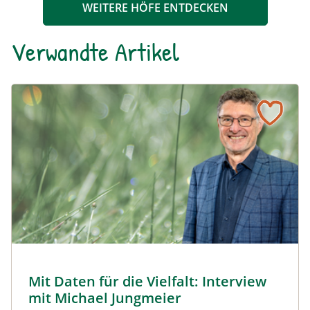
WEITERE HÖFE ENTDECKEN
Verwandte Artikel
Naturmagazin: Mit Daten für die Vielfalt: Interview mit M
Mit Daten für die Vielfalt: Interview mit Michael Jungmeier
© Robert Harson
Mit Daten für die Vielfalt: Interview
Naturmagazin: Mit Daten für die Vielfalt: Interview mi
mit Michael Jungmeier