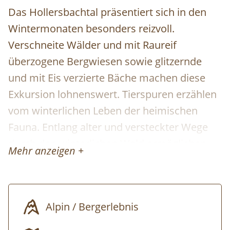
Das Hollersbachtal präsentiert sich in den
Wintermonaten besonders reizvoll.
Verschneite Wälder und mit Raureif
überzogene Bergwiesen sowie glitzernde
und mit Eis verzierte Bäche machen diese
Exkursion lohnenswert. Tierspuren erzählen
vom winterlichen Leben der heimischen
Fauna. Entlang alter und versteckter Wege
durch den winterlichen Wald ermöglichen
Mehr anzeigen +
uns Lichtungen immer wieder einen Blick ins
verschneite Hollersbach- und Salzachtal. Eine
ideale Schneeschuhwanderung, abseits
Alpin / Bergerlebnis
touristischer Pfade. Detailinfo