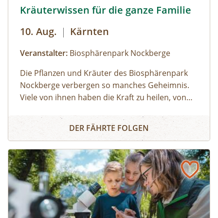
Kräuterwanderung für die ganze Familie © Sam Strauss
Kräuterwissen für die ganze Familie
10. Aug.
|
Kärnten
Veranstalter:
Biosphärenpark Nockberge
Die Pflanzen und Kräuter des Biosphärenpark
Nockberge verbergen so manches Geheimnis.
Viele von ihnen haben die Kraft zu heilen, von
manchen sollte man lieber die Finger lassen. Für
Kräuterwissen für die ganze Familie
Kinder gut verständlich erläutert ein
DER FÄHRTE FOLGEN
Biosphärenpark-Ranger zahlreiche
Besonderheiten in der Natur und beantwortet
Ihre Fragen.