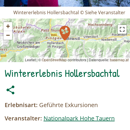
Wintererlebnis Hollersbachtal © Siehe Veranstalter
+
−
Leaflet | ©
OpenStreetMap
contributors
|
Datenquelle:
basemap.at
Wintererlebnis Hollersbachtal
Erlebnisart:
Geführte Exkursionen
Veranstalter:
Nationalpark Hohe Tauern