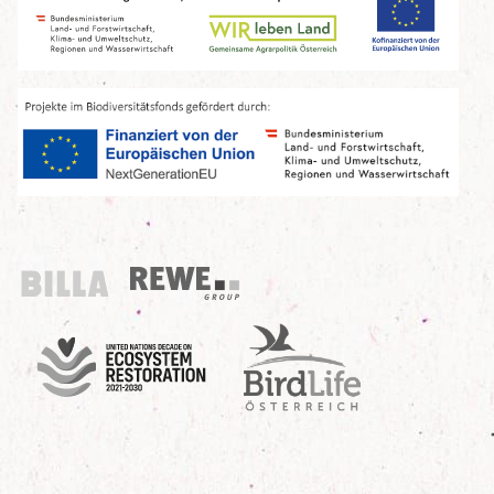
Billa
REWE Group
UN Decade
Birdlife