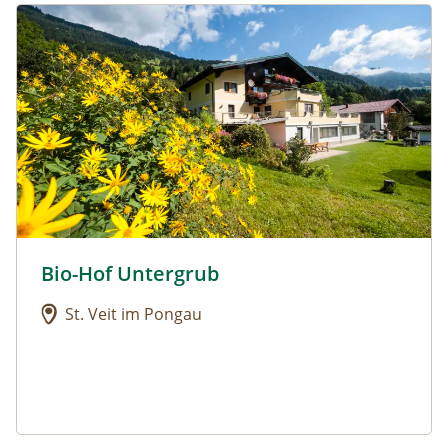
Urlaub am Bauernhof: Bio-Hof Untergrub
Bio-Hof Untergrub
Urlaub am Bauernhof: Bio-Hof Untergrub
St. Veit im Pongau