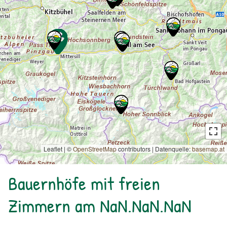
Leaflet | ©
OpenStreetMap
contributors
|
Datenquelle:
basemap.at
Bauernhöfe mit freien
Zimmern am NaN.NaN.NaN