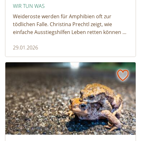
WIR TUN WAS
Weideroste werden für Amphibien oft zur
tödlichen Falle. Christina Prechtl zeigt, wie
einfache Ausstiegshilfen Leben retten können –
pragmatisch, wirksam und ohne großen
29.01.2026
Aufwand.
Wenn der Weiderost zur Falle wird