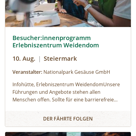
Besucher:innenprogramm Erlebniszentrum Weidendom ©
Besucher:innenprogramm
Erlebniszentrum Weidendom
10. Aug.
|
Steiermark
Veranstalter:
Nationalpark Gesäuse GmbH
Infohütte, Erlebniszentrum WeidendomUnsere
Führungen und Angebote stehen allen
Menschen offen. Sollte für eine barrierefreie
Teilnahme eine besondere Form der
Öffnungszeiten: (der Weidendom ist ganzjährig
Besucher:innenprogramm Erlebniszentrum Weidendom
Unterstützung erforderlich sein, wird um
frei betretbar, betreutes Besucherprogramm zu
DER FÄHRTE FOLGEN
frühzeitige Kontaktaufnahme gebeten. Für
folgenden Zeiten) 01.05.2026 - 30.06.2026:
Personen mit eingeschränkter Mobilität wird für
Samstag, Sonntag, Feiertage, jeweils 10:00 bis
Keine Anmeldung erforderlich