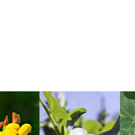
Image
Imag