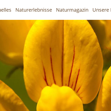
elles
Naturerlebnisse
Naturmagazin
Unsere 
uptnavigation
Direkt
zum
Inhalt