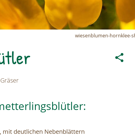
wiesenblumen-hornklee-sh
ütler
 Gräser
etterlingsblütler:
 mit deutlichen Nebenblättern