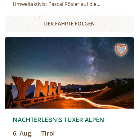
Umweltaktivist Pascal Rösler auf die
Wasserverschmutzung aufmerksam – von
Teilnahme kostenlos
Kino beim Weidendom: 2467km – Eine Reise bis ins Schw
München aus über Isar und Donau bis zum
DER FÄHRTE FOLGEN
Schwarzen Meer. Regie: Anton Zabriskie, 2017
© © Hochgebirgs-Naturpark Zillertaler Alpen
NACHTERLEBNIS TUXER ALPEN
6. Aug.
|
Tirol