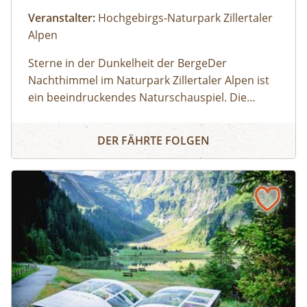
Veranstalter:
Hochgebirgs-Naturpark Zillertaler
Alpen
Sterne in der Dunkelheit der BergeDer
Nachthimmel im Naturpark Zillertaler Alpen ist
ein beeindruckendes Naturschauspiel. Die
Zillertaler und Tuxer Alpen zählen österreichweit
NACHTERLEBNIS TUXER ALPEN
zu den Regionen, wo man den dunklen
DER FÄHRTE FOLGEN
Nachthimmel mit seinen leuchtenden Sternen
noch intensiv erleben kann. Wir fahren mit dem
Taxi zum Melchboden auf 2.000 m Seehöhe.
Nach einer Einführung zum Kosmos und zur
Milchstraße beobachten wir mit einem Teleskop
die Sommer-Sternbilder. Unser Experte
beantwortet euch natürlich auch gerne Fragen
zum Nachthimmel, zur Nachtfotografi e oder zur
Tierwelt, die in der Nacht übrigens ziemlich aktiv
ist. Begleitet wird die Tour von einem