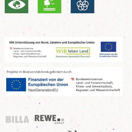
Billa
REWE Group