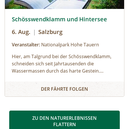
Naturparkführer, der auch ein passionierter
Natur- und Landschaftsfotograf ist.
Schösswendklamm und Hintersee © Siehe Veranstalter
Schösswendklamm und Hintersee
6. Aug.
|
Salzburg
Veranstalter:
Nationalpark Hohe Tauern
Hier, am Talgrund bei der Schösswendklamm,
schneiden sich seit Jahrtausenden die
Wassermassen durch das harte Gestein.
Dadurch sind sehenswerte Erosionsformen,
Schösswendklamm und Hintersee
Kolke und kleine Wasserfälle entstanden. Der
DER FÄHRTE FOLGEN
Klamm folgend geht es weiter bis zum Hintersee
und Sie erfahren Wissenswertes über Flora und
Fauna im hinteren Felbertal. An der Nordseite
des Sees führt der Rundweg auf eine Anhöhe
ZU DEN NATURERLEBNISSEN
mit Blick über den Talschluss mit seinen
FLATTERN
imposanten Felswänden, in denen sich Gämsen