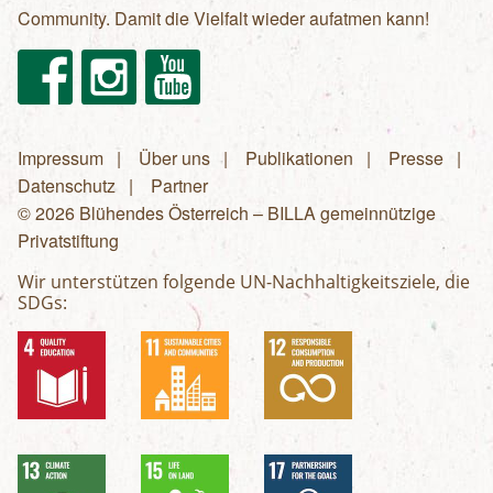
Community. Damit die Vielfalt wieder aufatmen kann!
Facebook
Instagram
Youtube
Impressum
Über uns
Publikationen
Presse
Fußzeilenmenü
Datenschutz
Partner
© 2026 Blühendes Österreich – BILLA gemeinnützige
Privatstiftung
Wir unterstützen folgende UN-Nachhaltigkeitsziele, die
SDGs: