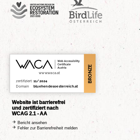
UN Decade
Birdlife