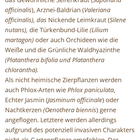
officinalis
), Arznei-Baldrian (
Valeriana
officinalis), das
Nickende Leimkraut
(
Silene
nutans),
die
Türkenbund-Lilie
(Lilium
martagon)
oder auch Orchideen wie die
Weiße und die Grünliche Waldhyazinthe
(
Platanthera bifolia und Platanthera
chlorantha)
.
Als nicht heimische Zierpflanzen werden
auch Phlox-Arten wie
Phlox paniculata
,
Echter Jasmin (
Jasminum officinale
) oder
Nachtkerzen
(Oenothera biennis
) gerne
angeflogen. Letztere werden allerdings
aufgrund des potenziell invasiven Charakters
nicht als Gartenpflanze empfohlen. Der