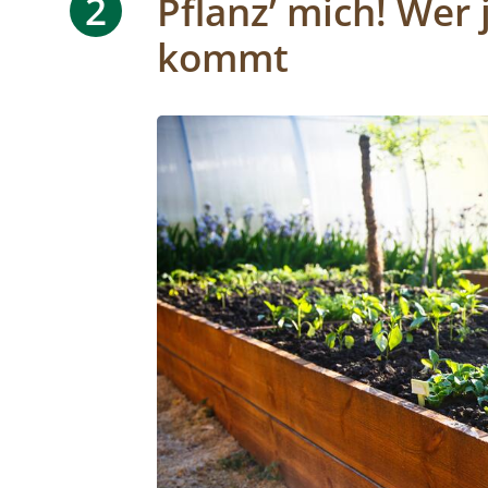
2
Pflanz’ mich! Wer 
kommt
Image