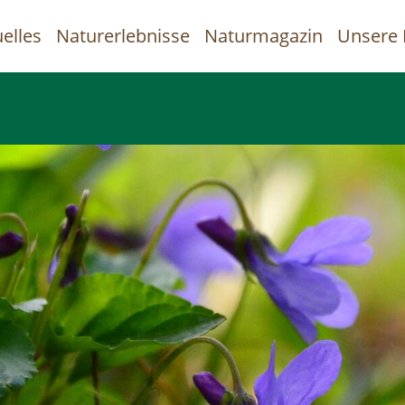
elles
Naturerlebnisse
Naturmagazin
Unsere 
uptnavigation
Direkt
zum
Inhalt