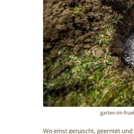
garten-im-frue
Wo einst genascht, geerntet und