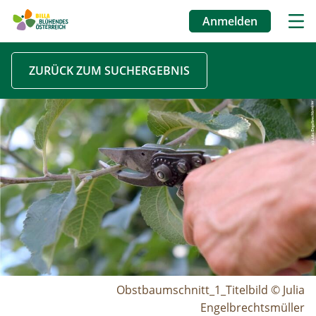
Anmelden
Benutzermenü
Direkt
ZURÜCK ZUM SUCHERGEBNIS
zum
Inhalt
Image
Obstbaumschnitt_1_Titelbild © Julia
Engelbrechtsmüller