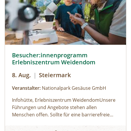
Besucher:innenprogramm Erlebniszentrum Weidendom ©
Besucher:innenprogramm
Erlebniszentrum Weidendom
8. Aug.
|
Steiermark
Veranstalter:
Nationalpark Gesäuse GmbH
Infohütte, Erlebniszentrum WeidendomUnsere
Führungen und Angebote stehen allen
Menschen offen. Sollte für eine barrierefreie
Teilnahme eine besondere Form der
Öffnungszeiten: (der Weidendom ist ganzjährig
Besucher:innenprogramm Erlebniszentrum Weidendom
Unterstützung erforderlich sein, wird um
frei betretbar, betreutes Besucherprogramm zu