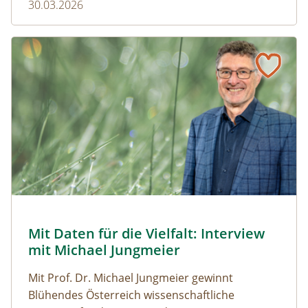
30.03.2026
Naturmagazin: Mit Daten für die Vielfalt: Interview mit M
Mit Daten für die Vielfalt: Interview mit Michael Jungmeier
© Robert Harson
Mit Daten für die Vielfalt: Interview
Naturmagazin: Mit Daten für die Vielfalt: Interview mi
mit Michael Jungmeier
Mit Prof. Dr. Michael Jungmeier gewinnt
Blühendes Österreich wissenschaftliche