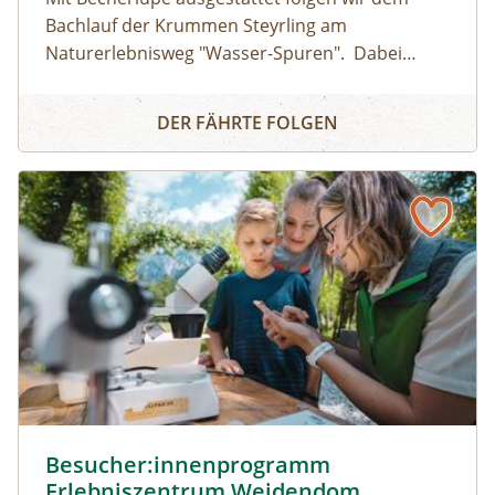
Bachlauf der Krummen Steyrling am
Naturerlebnisweg "Wasser-Spuren". Dabei
entdecken wir die faszinierenden Lebewesen im
Erlebnistag Wasser-Lebens-Räume
Bergbach, die sich oft unter Steinen verbergen
DER FÄHRTE FOLGEN
und lüften die rätselhaften Eigenschaften des
Wassers.
Besucher:innenprogramm Erlebniszentrum Weidendom ©
Besucher:innenprogramm
Erlebniszentrum Weidendom