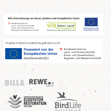
Billa
REWE Group
UN Decade
Birdlife