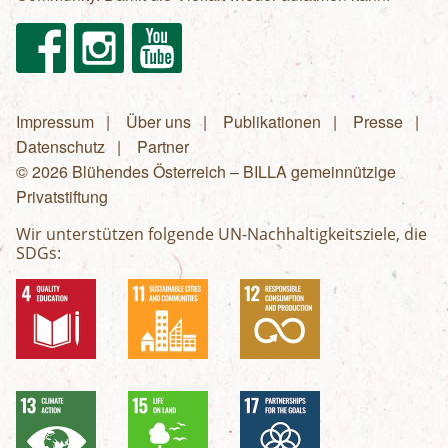
Facebook
Instagram
Youtube
Impressum
Über uns
Publikationen
Presse
Fußzeilenmenü
Datenschutz
Partner
© 2026 Blühendes Österreich – BILLA gemeinnützige
Privatstiftung
Wir unterstützen folgende UN-Nachhaltigkeitsziele, die
SDGs: