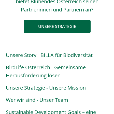
bietet Blühendes Österreich seinen
Partnerinnen und Partnern an?
UNSERE STRATEGIE
Unsere Story
BILLA für Biodiversität
Über
uns
BirdLife Österreich - Gemeinsame
Menu
Herausforderung lösen
Unsere Strategie - Unsere Mission
Wer wir sind - Unser Team
Sustainable Development Goals – eine