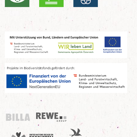
Billa
REWE Group
UN Decade
Birdlife