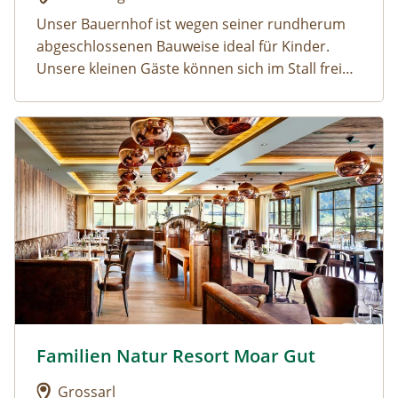
Unser Bauernhof ist wegen seiner rundherum
abgeschlossenen Bauweise ideal für Kinder.
Unsere kleinen Gäste können sich im Stall frei
bewegen und Esel, Zwergziegen, Hasen und
Zwerghühner anfassen und liebhaben. Ein
Urlaub am Bauernhof: Familien Natur Resort Moar Gut
Kinderspielplatz, die Liegewiese, der gemütliche
Sitzgarten und der Grillplatz laden Sie zu Spiel
und Spaß ein.
Familien Natur Resort Moar Gut
Urlaub am Bauernhof: Familien Natur Resort Moar Gu
Grossarl