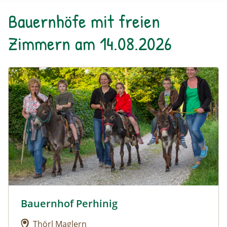
Bauernhöfe mit freien
Zimmern am 14.08.2026
Urlaub am Bauernhof: Bauernhof Perhinig
Bauernhof Perhinig
Urlaub am Bauernhof: Bauernhof Perhinig
Thörl Maglern