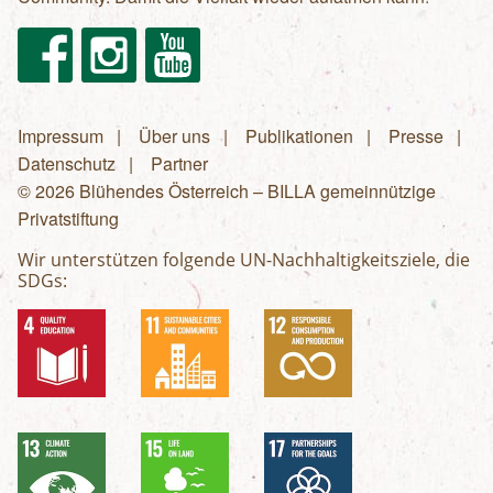
Facebook
Instagram
Youtube
Impressum
Über uns
Publikationen
Presse
Fußzeilenmenü
Datenschutz
Partner
© 2026 Blühendes Österreich – BILLA gemeinnützige
Privatstiftung
Wir unterstützen folgende UN-Nachhaltigkeitsziele, die
SDGs: