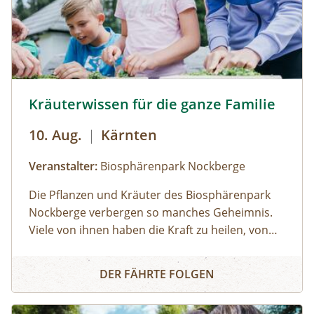
Kräuterwanderung für die ganze Familie © Sam Strauss
Kräuterwissen für die ganze Familie
10. Aug.
|
Kärnten
Veranstalter:
Biosphärenpark Nockberge
Die Pflanzen und Kräuter des Biosphärenpark
Nockberge verbergen so manches Geheimnis.
Viele von ihnen haben die Kraft zu heilen, von
manchen sollte man lieber die Finger lassen. Für
Kräuterwissen für die ganze Familie
Kinder gut verständlich erläutert ein
DER FÄHRTE FOLGEN
Biosphärenpark-Ranger zahlreiche
Besonderheiten in der Natur und beantwortet