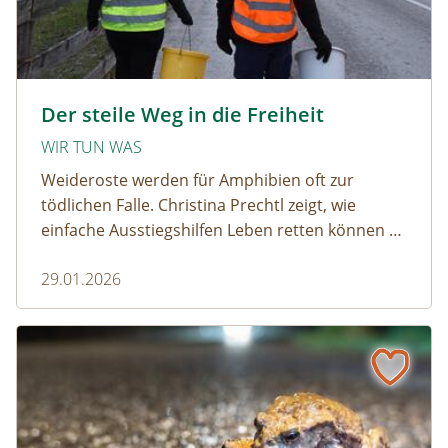
amphibien_team © christinaprechtl
Der steile Weg in die Freiheit
WIR TUN WAS
Weideroste werden für Amphibien oft zur
tödlichen Falle. Christina Prechtl zeigt, wie
einfache Ausstiegshilfen Leben retten können –
pragmatisch, wirksam und ohne großen
29.01.2026
Aufwand.
Wenn der Weiderost zur Falle wird