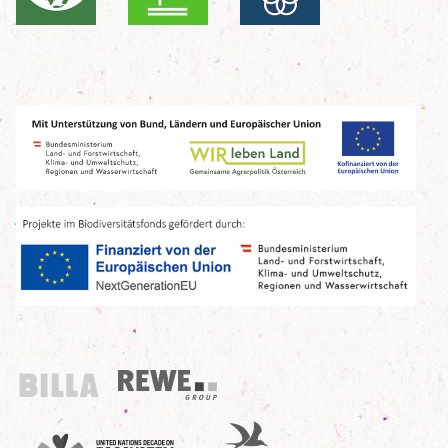
Billa
REWE Group
UN Decade
Birdlife