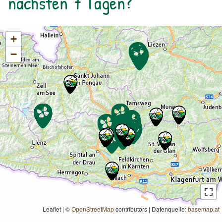
nächsten 7 Tagen?
des Bergwerks bestaunen. zur
Detailinformation September 2025
+
−
Leaflet | ©
OpenStreetMap
contributors
|
Datenquelle:
basemap.at