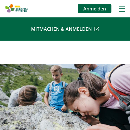
Anmelden
Benutzermenü
MITMACHEN & ANMELDEN
Direkt
zum
Inhalt