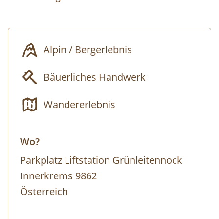
Unterwegs mit einem:einer Biosphärenpark-
Ranger:in führt diese professionell geführte
Wanderung zu Schauplätzen des ehemaligen
Alpin / Bergerlebnis
Bergbaus und fördert so manche spannende
Entdeckung zu Tage.
Bäuerliches Handwerk
mit Innerkrems-Bonuscard kostenlos
Wandererlebnis
mit Kärntner Familienkarte 25 % Ermäßigung
Wo?
Parkplatz Liftstation Grünleitennock
Innerkrems 9862
Österreich