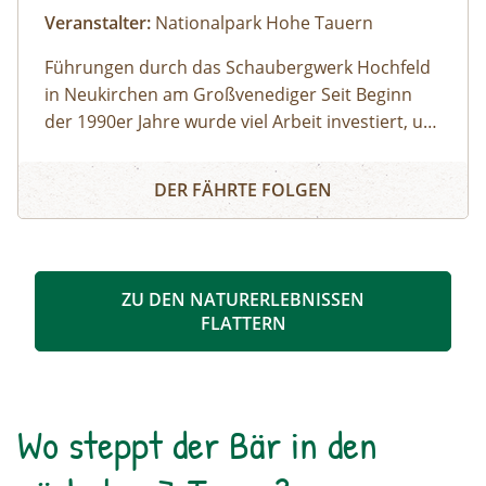
Veranstalter:
Nationalpark Hohe Tauern
Führungen durch das Schaubergwerk Hochfeld
in Neukirchen am Großvenediger Seit Beginn
der 1990er Jahre wurde viel Arbeit investiert, um
das alte Bergwerk in eine Erlebnisausstellung
Eine Reise ins Tauernfenster
umzubauen. Die Attraktion unter Tage bietet
DER FÄHRTE FOLGEN
spannende Einblicke in die alpine Geologie und
in die Geschichte des Nationalparks. Das
Schaubergwerk, eine Rarität in den Hohen
Tauern, wird durch Führungen den
ZU DEN NATURERLEBNISSEN
Besucherinnen und Besuchern zugänglich
FLATTERN
gemacht und erklärt. So können beispielsweise
Deckungsbau des Tauernfensters und
Gesteinsaufschlüsse nachvollziehbar
veranschaulicht werden. Derzeit kann man auch
Wo steppt der Bär in den
die Vernissage „Innenleben“ von Künstler Mag.
art. Michael Alexander Seywald in den Stollen