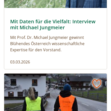
© Robert Harson
Mit Daten für die Vielfalt: Interview
Naturmagazin: Mit Daten für die Vielfalt: Interview mi
mit Michael Jungmeier
Mit Prof. Dr. Michael Jungmeier gewinnt
Blühendes Österreich wissenschaftliche
Expertise für den Vorstand.
03.03.2026
Der steile Weg in die Freiheit