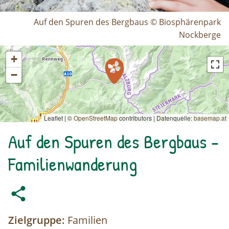
Auf den Spuren des Bergbaus © Biosphärenpark
Nockberge
+
−
Leaflet | ©
OpenStreetMap
contributors
|
Datenquelle:
basemap.at
Auf den Spuren des Bergbaus -
Familienwanderung
Zielgruppe:
Familien