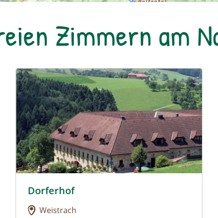
freien Zimmern am 
Urlaub am Bauernhof: Dorferhof
Dorferhof
Urlaub am Bauernhof: Dorferhof
Weistrach