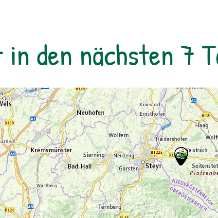
Teleskop die Sommer-Sternbilder. Unser
Experte beantwortet euch natürlich auch
gerne Fragen zum Nachthimmel, zur
r in den nächsten 7 
Nachtfotografi e oder zur Tierwelt, die in der
Nacht übrigens ziemlich aktiv ist. Begleitet
wird die Tour von einem Naturparkführer,
der auch ein passionierter Natur- und
Landschaftsfotograf ist.