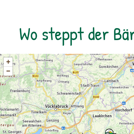
Wo steppt der Bä
+
−