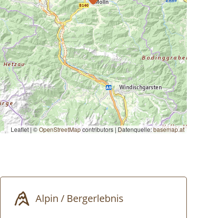
Leaflet | ©
OpenStreetMap
contributors
|
Datenquelle:
basemap.at
Alpin / Bergerlebnis