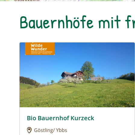
Bauernhöfe mit 
Urlaub am Bauernhof: Bio Bauernhof Kurzeck
Bio Bauernhof Kurzeck
Urlaub am Bauernhof: Bio Bauernhof Kurzeck
Göstling/ Ybbs