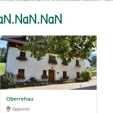
NaN.NaN.NaN
Urlaub am Bauernhof: Oberrehau
Oberrehau
Urlaub am Bauernhof: Oberrehau
Opponitz