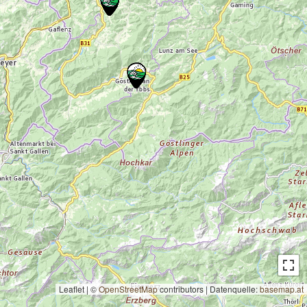
Leaflet | ©
OpenStreetMap
contributors
|
Datenquelle:
basemap.at