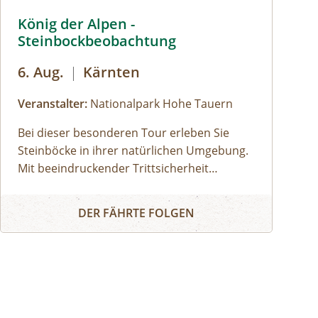
König der Alpen - Steinbockbeobachtung © Siehe Veranstal
König der Alpen -
Steinbockbeobachtung
6. Aug.
|
Kärnten
Veranstalter:
Nationalpark Hohe Tauern
Bei dieser besonderen Tour erleben Sie
Steinböcke in ihrer natürlichen Umgebung.
Mit beeindruckender Trittsicherheit
meistern sie steile Felswände, wagen
König der Alpen - Steinbockbeobachtung
atemberaubende Sprünge und liefern sich
DER FÄHRTE FOLGEN
spannende Kämpfe auf schmalen Graten.
Die Beobachtung dieser majestätischen
Tiere ist ein unvergessliches Erlebnis im
Nationalpark Hohe Tauern.