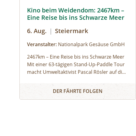
Kino beim Weidendom: 2467km – Eine Reise bis ins
Kino beim Weidendom: 2467km –
Eine Reise bis ins Schwarze Meer
6. Aug.
|
Steiermark
Veranstalter:
Nationalpark Gesäuse GmbH
2467km – Eine Reise bis ins Schwarze Meer
Mit einer 63-tägigen Stand-Up-Paddle Tour
macht Umweltaktivist Pascal Rösler auf die
Wasserverschmutzung aufmerksam – von
Teilnahme kostenlos
Kino beim Weidendom: 2467km – Eine Reise bis in
München aus über Isar und Donau bis zum
DER FÄHRTE FOLGEN
Schwarzen Meer. Regie: Anton Zabriskie,
2017