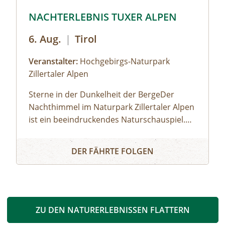
 Schwarze Meer © Siehe Veranstalter
© © Hochgebirgs-Naturpark Zillertaler Alpen
NACHTERLEBNIS TUXER ALPEN
6. Aug.
|
Tirol
Veranstalter:
Hochgebirgs-Naturpark
Zillertaler Alpen
Sterne in der Dunkelheit der BergeDer
Nachthimmel im Naturpark Zillertaler Alpen
ist ein beeindruckendes Naturschauspiel.
Die Zillertaler und Tuxer Alpen zählen
s Schwarze Meer
NACHTERLEBNIS TUXER ALPEN
österreichweit zu den Regionen, wo man
DER FÄHRTE FOLGEN
den dunklen Nachthimmel mit seinen
leuchtenden Sternen noch intensiv erleben
kann. Wir fahren mit dem Taxi zum
Melchboden auf 2.000 m Seehöhe. Nach
einer Einführung zum Kosmos und zur
ZU DEN NATURERLEBNISSEN FLATTERN
Milchstraße beobachten wir mit einem