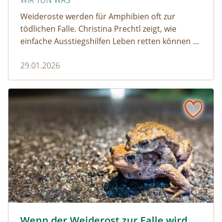
WIR TUN WAS
Weideroste werden für Amphibien oft zur
tödlichen Falle. Christina Prechtl zeigt, wie
einfache Ausstiegshilfen Leben retten können –
pragmatisch, wirksam und ohne großen
29.01.2026
Aufwand.
Wenn der Weiderost zur Falle wird
Krötenwanderung © Evelyn-kobben_adobestock
Wenn der Weiderost zur Falle wird