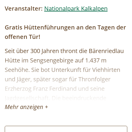
Veranstalter:
Nationalpark Kalkalpen
Gratis Hüttenführungen an den Tagen der
offenen Tür!
Seit über 300 Jahren thront die Bärenriedlau
Hütte im Sengsengebirge auf 1.437 m
Seehöhe. Sie bot Unterkunft für Viehhirten
und Jäger, später sogar für Thronfolger
Erzherzog Franz Ferdinand und seine
Jagdgesellschaft. Die beeindruckende
Mehr anzeigen +
historische Einrichtung und Bleistift Graffiti
an den Wänden und Türen erinnern noch an
diese Zeit. 2014 wurde die Hütter aufwendig