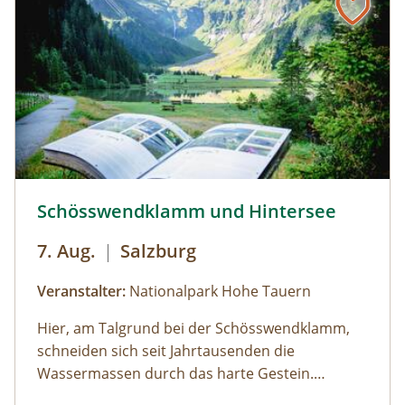
Kaffeepause im Nationalpark Pavillon
Gstatterboden möglich (nicht im Preis
inkludiert, muss selbst organisiert
werden).Wetterfeste Bekleidung und festes
Schuhwerk für Zwischenstopps ist
empfehlenswert.
Schösswendklamm und Hintersee © Siehe Veranstalter
Schösswendklamm und Hintersee
7. Aug.
|
Salzburg
Veranstalter:
Nationalpark Hohe Tauern
Hier, am Talgrund bei der Schösswendklamm,
schneiden sich seit Jahrtausenden die
Wassermassen durch das harte Gestein.
Dadurch sind sehenswerte Erosionsformen,