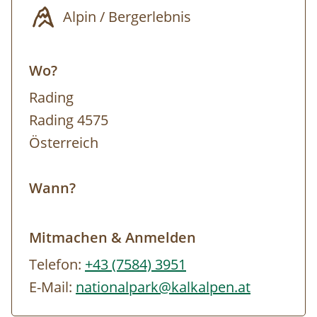
renoviert.
Alpin / Bergerlebnis
An den Tagen der offenen Tür kann die Hütte
besichtigt werden. Interessant ist vor allem,
Wo?
wie sich das einst adelige Jagdgebiet rund
Rading
um die Bärenriedlau zur Wildruhezone im
Rading 4575
Nationalpark entwickelt hat.
Österreich
Wann?
Mitmachen & Anmelden
Telefon:
+43 (7584) 3951
E-Mail:
nationalpark@kalkalpen.at