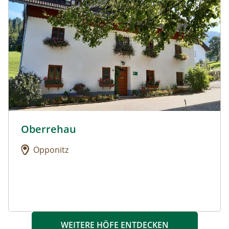
Oberrehau
Urlaub am Bauernhof: Oberrehau
Opponitz
WEITERE HÖFE ENTDECKEN