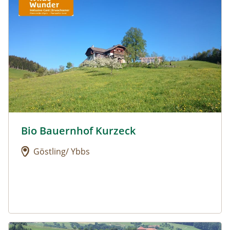
Bio Bauernhof Kurzeck
Urlaub am Bauernhof: Bio Bauernhof Kurzeck
Göstling/ Ybbs
Urlaub am Bauernhof: Dorferhof