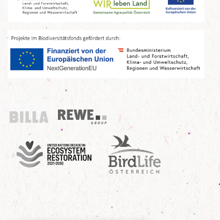
Billa
REWE Group
UN Decade
Birdlife