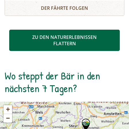
Schösswendklamm und Hintersee
Kolke und kleine Wasserfälle entstanden. Der
DER FÄHRTE FOLGEN
Klamm folgend geht es weiter bis zum Hintersee
und Sie erfahren Wissenswertes über Flora und
Fauna im hinteren Felbertal. An der Nordseite
des Sees führt der Rundweg auf eine Anhöhe
ZU DEN NATURERLEBNISSEN
mit Blick über den Talschluss mit seinen
FLATTERN
imposanten Felswänden, in denen sich Gämsen
tummeln. Der Rückweg erfolgt auf derselben
Strecke. zur Detailinformation
Wo steppt der Bär in den
nächsten 7 Tagen?
+
−