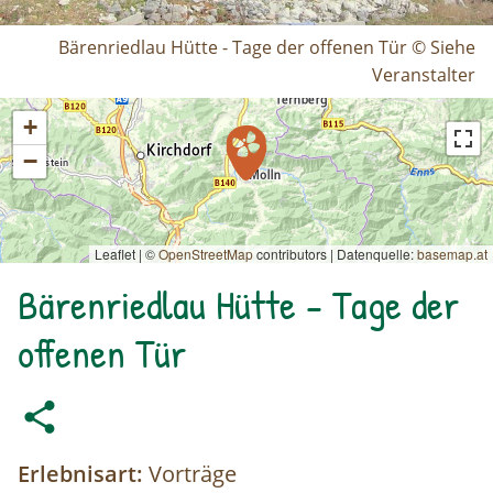
Bärenriedlau Hütte - Tage der offenen Tür © Siehe
Veranstalter
+
−
Leaflet | ©
OpenStreetMap
contributors
|
Datenquelle:
basemap.at
Bärenriedlau Hütte - Tage der
offenen Tür
Erlebnisart:
Vorträge