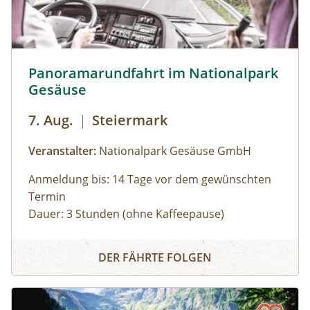
Uhr): Erwachsene: € 7,00Kinder und Jugendliche
bis 15 Jahre: € 5,00Familienkarte (max. 4
Personen): € 12,00
Panoramarundfahrt im Nationalpark Gesäuse © Siehe Ve
Panoramarundfahrt im Nationalpark
Gesäuse
7. Aug.
|
Steiermark
Veranstalter:
Nationalpark Gesäuse GmbH
Anmeldung bis: 14 Tage vor dem gewünschten
Termin
Dauer: 3 Stunden (ohne Kaffeepause)
Zu den schönsten Plätzen im Nationalpark
Panoramarundfahrt im Nationalpark Gesäuse
Gesäuse mit Nationalpark Ranger:in – wilde
DER FÄHRTE FOLGEN
Natur und besondere Orte.
Gruppen mit eigenem Reisebus
Bus muss gestellt werden. Auf Wunsch ist eine