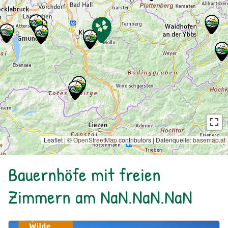
Leaflet | ©
OpenStreetMap
contributors
|
Datenquelle:
basemap.at
Bauernhöfe mit freien
Zimmern am NaN.NaN.NaN
Urlaub am Bauernhof: Bio Bauernhof Kurzeck