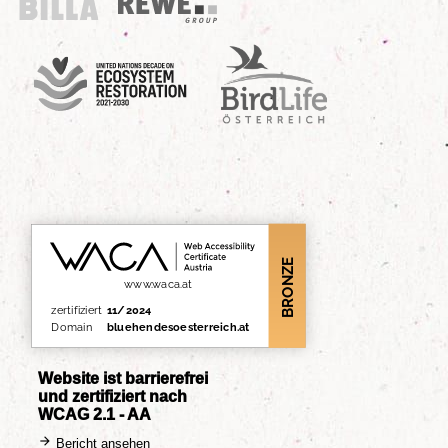
Billa
REWE Group
UN Decade
Birdlife