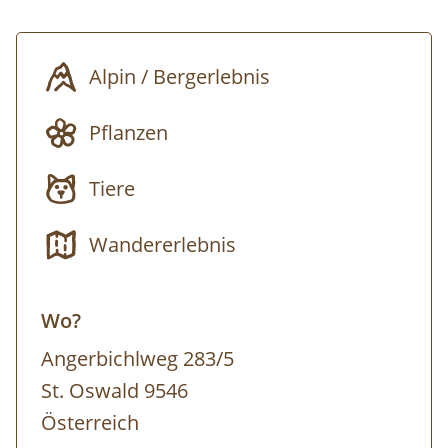
diesen Weg und erfahren die Bedeutung und
Einzigartigkeit der heimischen Speikpflanze.
Alpin / Bergerlebnis
Mit Sonnenschein-Card und MIC kostenlos
Pflanzen
Mit Kärntner Familienkarte 25 % Ermäßigung
Tiere
zzgl. Liftkosten ( mit Kärnten-Card kostenlos)
Wandererlebnis
Wo?
Angerbichlweg 283/5
St. Oswald 9546
Österreich