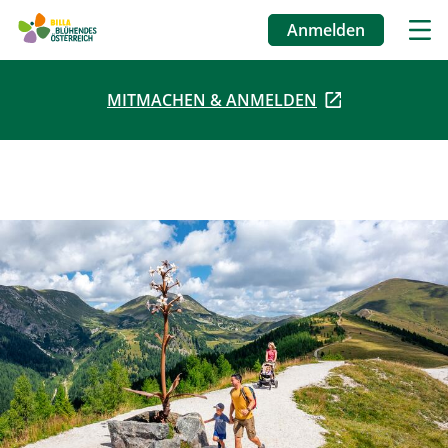
Anmelden
Benutzermenü
MITMACHEN & ANMELDEN
Direkt
zum
Inhalt