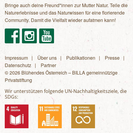
Bringe auch deine Freund*innen zur Mutter Natur. Teile die
Naturerlebnisse und das Naturwissen für eine florierende
Community. Damit die Vielfalt wieder aufatmen kann!
Facebook
Instagram
Youtube
Impressum
Über uns
Publikationen
Presse
Fußzeilenmenü
Datenschutz
Partner
© 2026 Blühendes Österreich – BILLA gemeinnützige
Privatstiftung
Wir unterstützen folgende UN-Nachhaltigkeitsziele, die
SDGs: