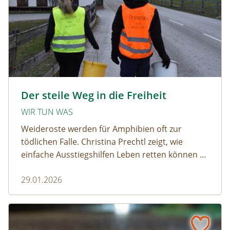
amphibien_team © christinaprechtl
Der steile Weg in die Freiheit
WIR TUN WAS
Weideroste werden für Amphibien oft zur
tödlichen Falle. Christina Prechtl zeigt, wie
einfache Ausstiegshilfen Leben retten können –
pragmatisch, wirksam und ohne großen
29.01.2026
Aufwand.
Wenn der Weiderost zur Falle wird