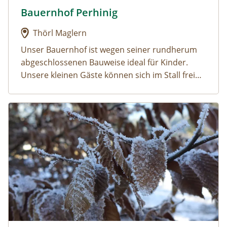
Bauernhof Perhinig
Urlaub am Bauernhof: Bauernhof Perhinig
Thörl Maglern
Unser Bauernhof ist wegen seiner rundherum
abgeschlossenen Bauweise ideal für Kinder.
Unsere kleinen Gäste können sich im Stall frei
bewegen und Esel, Zwergziegen, Hasen und
Zwerghühner anfassen und liebhaben. Ein
Urlaub am Bauernhof: Holzblockhäuser Fam. Schabus
Kinderspielplatz, die Liegewiese, der gemütliche
Sitzgarten und der Grillplatz laden Sie zu Spiel
und Spaß ein.