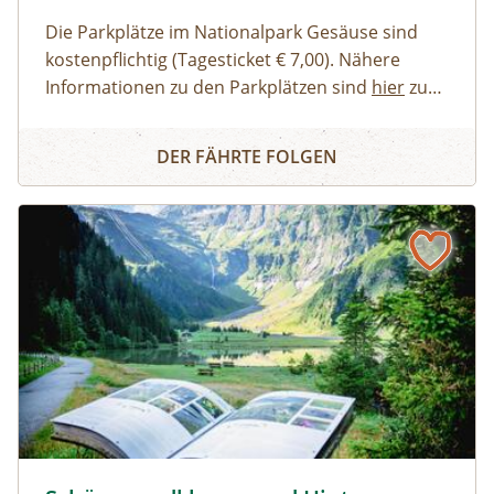
Die Parkplätze im Nationalpark Gesäuse sind
kostenpflichtig (Tagesticket € 7,00). Nähere
Informationen zu den Parkplätzen sind
hier
zu
finden. Allgemeine Informationen zur Anreise in
Erwachsene, Jugendliche
Buch dir deinen Guide - Privat-Tour im Nationalpark Ges
den Nationalpark Gesäuse stehen
Familien, Erwachsene mit Kindern
hier
zur
DER FÄHRTE FOLGEN
Verfügung.
Kinder und Jugendliche
Gruppen
Schösswendklamm und Hintersee © Siehe Veranstalter