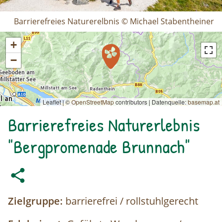
Barrierefreies Naturerelbnis © Michael Stabentheiner
+
−
Leaflet | ©
OpenStreetMap
contributors
|
Datenquelle:
basemap.at
Barrierefreies Naturerlebnis
"Bergpromenade Brunnach"
Zielgruppe:
barrierefrei / rollstuhlgerecht