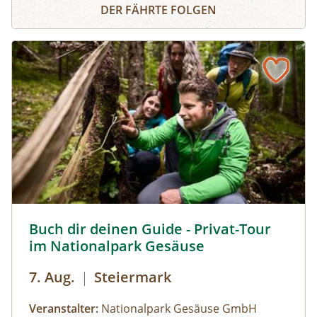
Panoramarundfahrt im Nationalpark Gesäuse
Gesäuse mit Nationalpark Ranger:in – wilde
DER FÄHRTE FOLGEN
Natur und besondere Orte.
Gruppen mit eigenem Reisebus
Bus muss gestellt werden. Auf Wunsch ist eine
Kaffeepause im Nationalpark Pavillon
Gstatterboden möglich (nicht im Preis
inkludiert, muss selbst organisiert
werden).Wetterfeste Bekleidung und festes
Schuhwerk für Zwischenstopps ist
empfehlenswert.
Buch dir deinen Guide - Privat-Tour im Nationalpark Ges
Buch dir deinen Guide - Privat-Tour
im Nationalpark Gesäuse
7. Aug.
|
Steiermark
Veranstalter:
Nationalpark Gesäuse GmbH