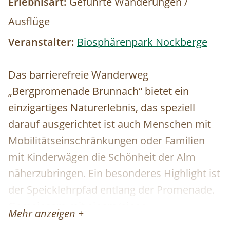
Erlebnisart:
Geführte Wanderungen /
Ausflüge
Veranstalter:
Biosphärenpark Nockberge
Das barrierefreie Wanderweg
„Bergpromenade Brunnach“ bietet ein
einzigartiges Naturerlebnis, das speziell
darauf ausgerichtet ist auch Menschen mit
Mobilitätseinschränkungen oder Familien
mit Kinderwägen die Schönheit der Alm
näherzubringen. Ein besonderes Highlight ist
der Speicklehrpfad entlang der Promenade.
Gemeinsam mit einem/einer
Mehr anzeigen +
Biosphärenpark-Ranger: in erkunden Sie