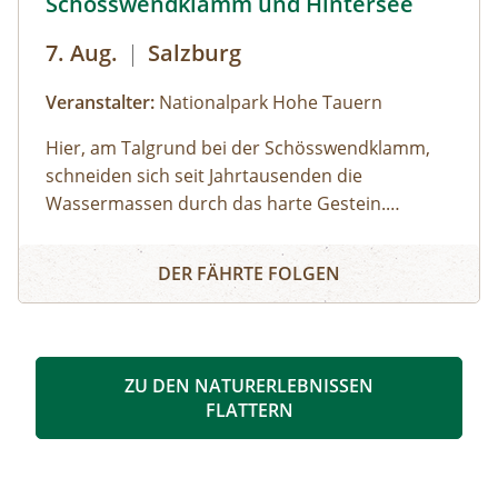
Schösswendklamm und Hintersee
7. Aug.
|
Salzburg
Veranstalter:
Nationalpark Hohe Tauern
Hier, am Talgrund bei der Schösswendklamm,
schneiden sich seit Jahrtausenden die
Wassermassen durch das harte Gestein.
Dadurch sind sehenswerte Erosionsformen,
Schösswendklamm und Hintersee
Kolke und kleine Wasserfälle entstanden. Der
DER FÄHRTE FOLGEN
Klamm folgend geht es weiter bis zum Hintersee
und Sie erfahren Wissenswertes über Flora und
Fauna im hinteren Felbertal. An der Nordseite
des Sees führt der Rundweg auf eine Anhöhe
ZU DEN NATURERLEBNISSEN
mit Blick über den Talschluss mit seinen
FLATTERN
imposanten Felswänden, in denen sich Gämsen
tummeln. Der Rückweg erfolgt auf derselben
Strecke. zur Detailinformation