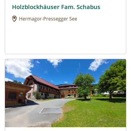
Holzblockhäuser Fam. Schabus
Urlaub am Bauernhof: Holzblockhäuser Fam. Schabus
Hermagor-Pressegger See
Urlaub am Bauernhof: Malerhof