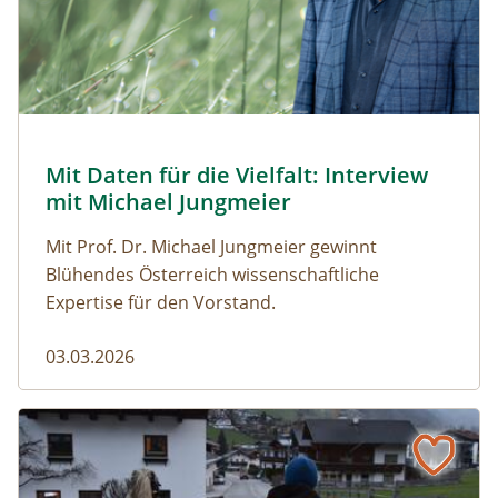
© Robert Harson
Mit Daten für die Vielfalt: Interview
Naturmagazin: Mit Daten für die Vielfalt: Interview mi
mit Michael Jungmeier
Mit Prof. Dr. Michael Jungmeier gewinnt
Blühendes Österreich wissenschaftliche
Expertise für den Vorstand.
03.03.2026
Der steile Weg in die Freiheit