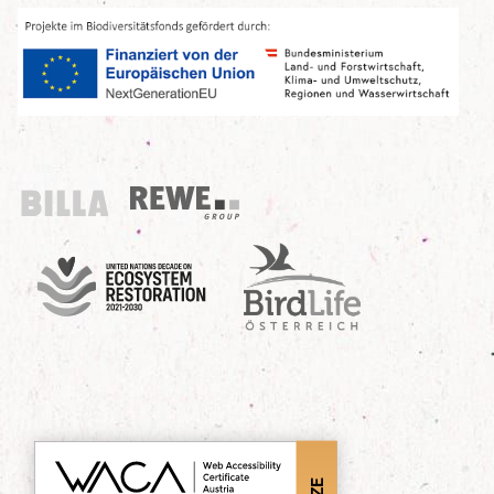
Billa
REWE Group
UN Decade
Birdlife