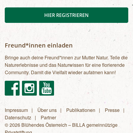
HIER REGISTRIEREN
Freund*innen einladen
Bringe auch deine Freund*innen zur Mutter Natur. Teile die
Naturerlebnisse und das Naturwissen für eine florierende
Community. Damit die Vielfalt wieder aufatmen kann!
Facebook
Instagram
Youtube
Impressum
Über uns
Publikationen
Presse
Fußzeilenmenü
Datenschutz
Partner
© 2026 Blühendes Österreich – BILLA gemeinnützige
Privatstiftung