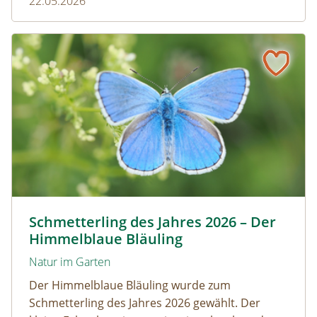
22.05.2026
Wer sie im Garten stehen lässt, fördert die
Artenvielfalt.
Schmetterling des Jahres 2026 – Der Himmelblaue Bläuli
Himmelblauer Bläuling © Anton Kroh | schmetterlingsap
Schmetterling des Jahres 2026 – Der
Himmelblaue Bläuling
Natur im Garten
Der Himmelblaue Bläuling wurde zum
Schmetterling des Jahres 2026 gewählt. Der