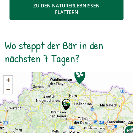
Bilder und momentane Gefühle können im
ZU DEN NATURERLEBNISSEN
Anschluss mit unterschiedlichen Materealien
FLATTERN
auf Papier gemalt werden. Der zuvor
entstandene Text wird als Abschluss auf das
gemalte Bild geklebt.
Wo steppt der Bär in den
nächsten 7 Tagen?
+
−