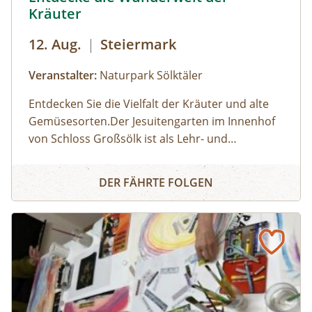
Kräuter
12. Aug.
|
Steiermark
Veranstalter:
Naturpark Sölktäler
Entdecken Sie die Vielfalt der Kräuter und alte
Gemüsesorten.Der Jesuitengarten im Innenhof
von Schloss Großsölk ist als Lehr- und
Schaugarten anerkannt. Neben Blumen
Entdecke die Wunderwelt der Kräuter
gedeihen hier viele Heil- und Gewürzkräuter
DER FÄHRTE FOLGEN
sowie neue und alte, in Vergessenheit geratene
Gemüsesorten. Während die Erwachsenen an
der Kräuterführung mit Martha teilnehmen,
können die Kinder bei einer Kinderführung
einen lustigen Streifzug durch den
Jesuitengarten machen.Dauer: 2
StundenKosten: Erwachsene € 14,- | Kinder (6-