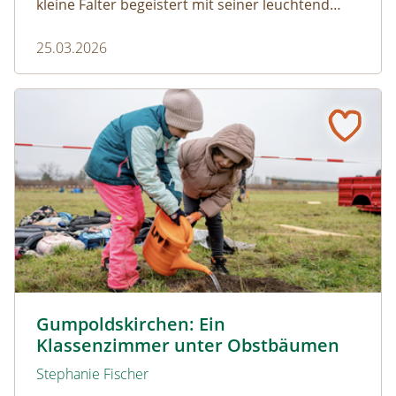
kleine Falter begeistert mit seiner leuchtend
blauen Färbung und einem faszinierenden
25.03.2026
Zusammenspiel mit Ameisen.
Gumpoldskirchen: Ein Klassenzimmer unter Obstbäume
© Christian Dusek
Gumpoldskirchen: Ein
Klassenzimmer unter Obstbäumen
Stephanie Fischer