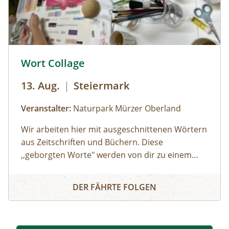
14 Jahre) € 10,- | gratis mit der Sommercard
© © Naturpark Mürzer Oberland
Wort Collage
13. Aug.
|
Steiermark
Veranstalter:
Naturpark Mürzer Oberland
Wir arbeiten hier mit ausgeschnittenen Wörtern
aus Zeitschriften und Büchern. Diese
,,geborgten Worte" werden von dir zu einem
individuellen Text neu zusammengesetzt. Die
Wort Collage
Worte können herumgeschoben oder
DER FÄHRTE FOLGEN
zurechtgeschnitten werden, bis eine für dich
stimmige Essenz davon übrig bleibt. Durch diese
Collagetechnik entstehen Bilder im Kopf. Diese