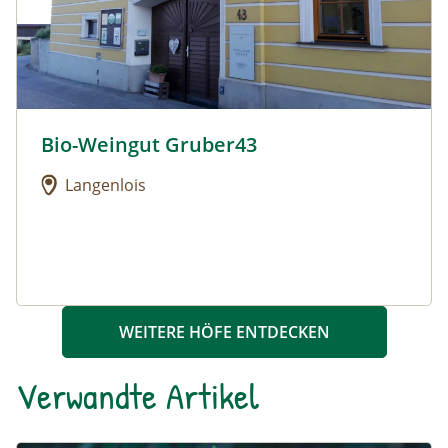
Bio-Weingut Gruber43
Urlaub am Bauernhof: Bio-Weingut Gruber43
Langenlois
WEITERE HÖFE ENTDECKEN
Verwandte Artikel