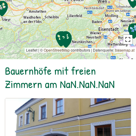
Leaflet | ©
OpenStreetMap
contributors
|
Datenquelle:
basemap.at
Bauernhöfe mit freien
Zimmern am NaN.NaN.NaN
Urlaub am Bauernhof: Bio-Weingut Gruber43