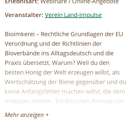
Erlebnisart:
Webinare / Online-Angebote
Veranstalter:
Verein Land-Impulse
Bioimkerei – Rechtliche Grundlagen der EU
Verordnung und der Richtlinien der
Bioverbände ins Alltagsdeutsch und die
Praxis übersetzt. Warum? Weil du den
besten Honig der Welt erzeugen willst, als
Wertschätzung der Biene gegenüber und du
keine Anfangsfehler machen willst, die dem
entgegen stehen. Ein bisschen Ahnung von
Bienen und Imkerei ist hilfreich.
Mehr anzeigen +
1.Teil-Termin: Di.
21.04.2026
von 18.00-22.00