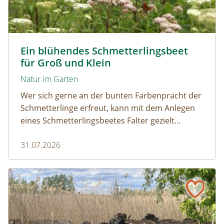
Tagpfauenaugen auf Wasserdost © Marion Jaros
Ein blühendes Schmetterlingsbeet
für Groß und Klein
Natur im Garten
Wer sich gerne an der bunten Farbenpracht der
Schmetterlinge erfreut, kann mit dem Anlegen
eines Schmetterlingsbeetes Falter gezielt
anlocken. Doch auch Raupenfutterpflanzen
31.07.2026
dürfen ausreichend mitgedacht werden. Denn
ohne Raupen gibt es keine schönen
Schmetterlinge!
Naturmagazin: Die Rückkehr der Big Five im Weinviertel
Die Rückkehr der Big Five im Weinviertel