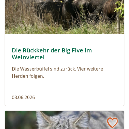
© Franziska Denner
Die Rückkehr der Big Five im
Naturmagazin: Die Rückkehr der Big Five im Weinviert
Weinviertel
Die Wasserbüffel sind zurück. Vier weitere
Herden folgen.
08.06.2026
Vom Acker zum Wildkatzen-Korridor