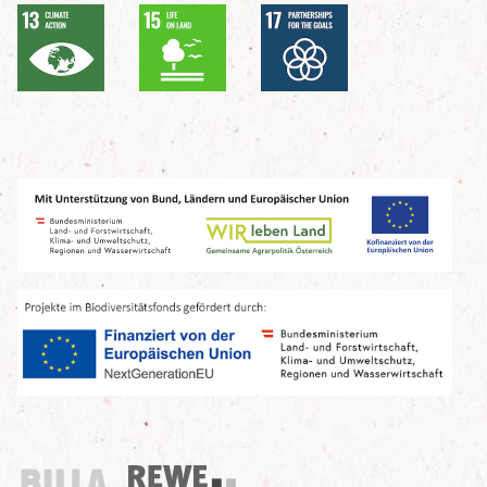
Billa
REWE Group