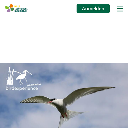
Anmelden
Benutzermenü
Direkt
zum
Inhalt