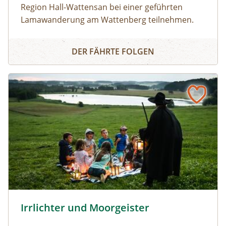
Region Hall-Wattensan bei einer geführten
Lamawanderung am Wattenberg teilnehmen.
„Lamapapa“ Hans stellt uns seine „Familie“ vor:
Geführte Lamatrekkingtour
Wir gehen auf Tuchfühlung mit den pfiffigen
DER FÄHRTE FOLGEN
Wanderkameraden und erkunden gemeinsam
den Wattenberger Wald. Dabei erfahren wir viel
Neues über die freundlichen Paarhufer. Auf geht
´s!
© Brothers Studio
Irrlichter und Moorgeister