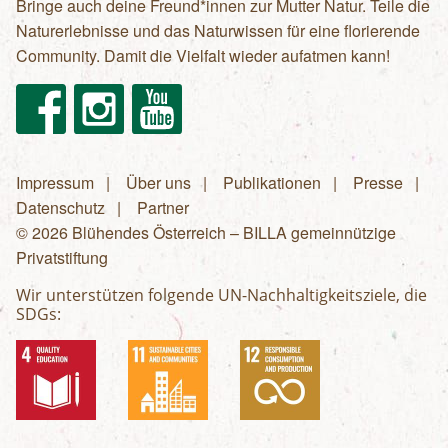
Bringe auch deine Freund*innen zur Mutter Natur. Teile die
Naturerlebnisse und das Naturwissen für eine florierende
Community. Damit die Vielfalt wieder aufatmen kann!
Facebook
Instagram
Youtube
Impressum
Über uns
Publikationen
Presse
Fußzeilenmenü
Datenschutz
Partner
© 2026 Blühendes Österreich – BILLA gemeinnützige
Privatstiftung
Wir unterstützen folgende UN-Nachhaltigkeitsziele, die
SDGs: