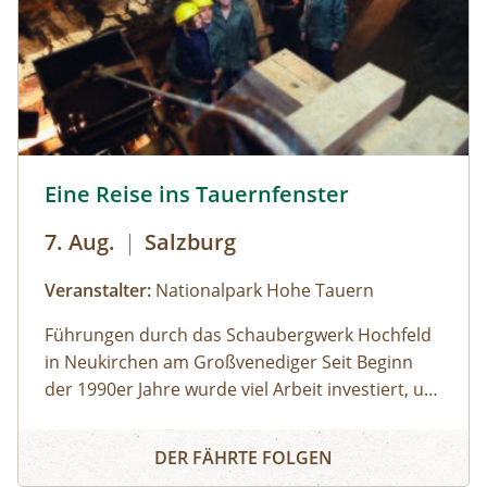
Eine Reise ins Tauernfenster © Siehe Veranstalter
Eine Reise ins Tauernfenster
7. Aug.
|
Salzburg
Veranstalter:
Nationalpark Hohe Tauern
Führungen durch das Schaubergwerk Hochfeld
in Neukirchen am Großvenediger Seit Beginn
der 1990er Jahre wurde viel Arbeit investiert, um
das alte Bergwerk in eine Erlebnisausstellung
Eine Reise ins Tauernfenster
umzubauen. Die Attraktion unter Tage bietet
DER FÄHRTE FOLGEN
spannende Einblicke in die alpine Geologie und