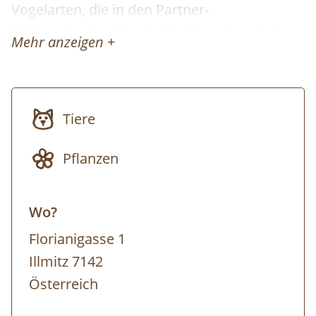
Vogelarten, die in den Partner-
Nationalparken Neusiedler See - Seewinkel
Mehr anzeigen +
und Niedersächsisches Wattenmeer
gleichermaßen vorkommen – zudem brütet
auch die Küstenseeschwalbe am
Tiere
Wattenmeer. Als Koloniebrüter brauchen sie
ruhige, vor Prädatoren geschützte Stellen,
Pflanzen
heute sind dies oft künstliche Inseln oder
Brutflöße. Als Zugvögel mit beeindruckend
Wo?
weiten Wegen sind sie Weltenbürger im
besten Sinne, können so aber auch
Florianigasse 1
Krankheiten um die Welt tragen, wie jüngst
Illmitz 7142
die Vogelgrippe. Insofern brauchen sie
Österreich
Schutzgebiete wie unsere Nationalparke. Der