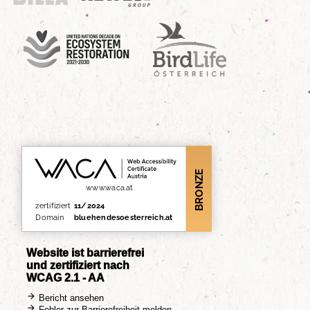
UN Decade
Birdlife