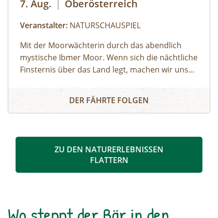
7. Aug.
|
Oberösterreich
Veranstalter:
NATURSCHAUSPIEL
Mit der Moorwächterin durch das abendlich
mystische Ibmer Moor. Wenn sich die nächtliche
Finsternis über das Land legt, machen wir uns
auf ins Ibmer Moor. In diesem größten
Irrlichter und Moorgeister
Moorkomplex Österreichs finden seltene Tiere
DER FÄHRTE FOLGEN
und Pflanzen ideale Lebensbedingungen. Wir
spüren im Laternenschein die beeindruckende
Stimmung und Mystik dieser sagenumwobenen
Urlandschaft und ergründen so manches
ZU DEN NATURERLEBNISSEN
Moorgeheimnis.Infos und Buchung:
FLATTERN
Wo steppt der Bär in den