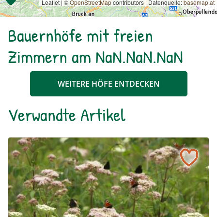
Leaflet | ©
OpenStreetMap
contributors
|
Datenquelle:
basemap.at
Bauernhöfe mit freien
Zimmern am NaN.NaN.NaN
WEITERE HÖFE ENTDECKEN
Verwandte Artikel
Ein blühendes Schmetterlingsbeet für Groß und Klein