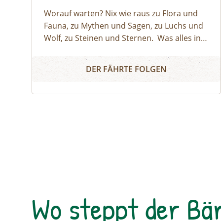
Worauf warten? Nix wie raus zu Flora und
Fauna, zu Mythen und Sagen, zu Luchs und
Wolf, zu Steinen und Sternen.⁠ ⁠ Was alles in
der Natur steckt und wie das Leben darin
Naturerlebnis
spielt: Das wissen die NATURSCHAUSPIEL
DER FÄHRTE FOLGEN
Guides. Als Naturvermittler:innen verstehen
sie es, Groß und Klein die Augen für die
kleinen und⁠ großen Wunder der Natur zu
öffnen.⁠ ⁠NATURSCHAUSPIEL ist
Oberösterreichs Plattform für
Naturvermittlung So geht's:⁠Melde dich zu
einem Termin aus dem
Veranstaltungskalender an oder organisiere
dein privates NATURSCHAUSPIEL: Jede Tour
kann auf Anfrage zu individuell vereinbarten
Wo steppt der Bä
Terminen durchgeführt werden. ⁠