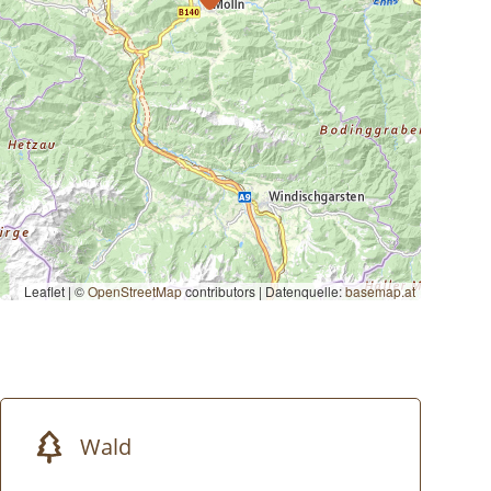
Leaflet | ©
OpenStreetMap
contributors
|
Datenquelle:
basemap.at
Wald