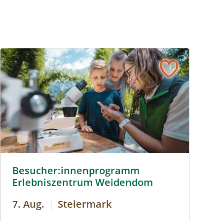
anstalter
Besucher:innenprogramm Erlebniszentrum Weidendom © S
Besucher:innenprogramm
Erlebniszentrum Weidendom
7. Aug.
|
Steiermark