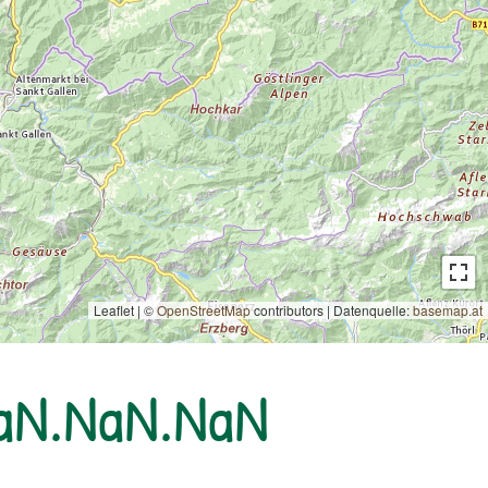
Leaflet | ©
OpenStreetMap
contributors
|
Datenquelle:
basemap.at
NaN.NaN.NaN