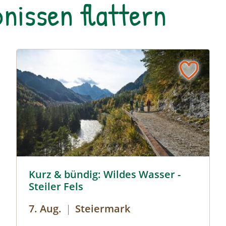
nissen flattern
Kurz & bündig: Wildes Wasser - Steiler Fels © Siehe Ver
Kurz & bündig: Wildes Wasser -
Steiler Fels
7. Aug.
|
Steiermark