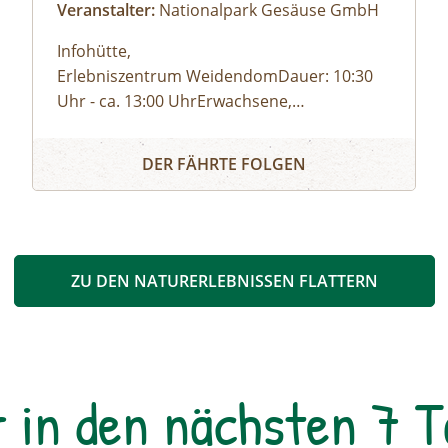
Veranstalter:
Nationalpark Gesäuse GmbH
Infohütte,
Erlebniszentrum WeidendomDauer: 10:30
Uhr - ca. 13:00 UhrErwachsene,
JugendlicheFamilien, Erwachsene mit
Gesäuse Bachbrücke/Weidendom
Kurz & bündig: Wildes Wasser - Steiler Fels
KindernKinder und JugendlicheLeichte
(RegioBus 912 Johnsbach im Nationalpark
DER FÄHRTE FOLGEN
WanderungGehdistanz: 7 kmHöhenmeter:
Bahnhof (ÖBB)
80 hm Teilnahme kostenlosWetterfeste
Kleidung, feste Schuhe, Getränk und Jause
nach eigenem Bedarf
ZU DEN NATURERLEBNISSEN FLATTERN
r in den nächsten 7 