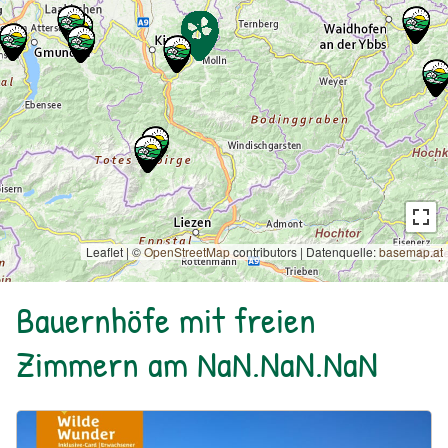
Leaflet | ©
OpenStreetMap
contributors
|
Datenquelle:
basemap.at
Bauernhöfe mit freien
Zimmern am NaN.NaN.NaN
Urlaub am Bauernhof: Bio Bauernhof Kurzeck