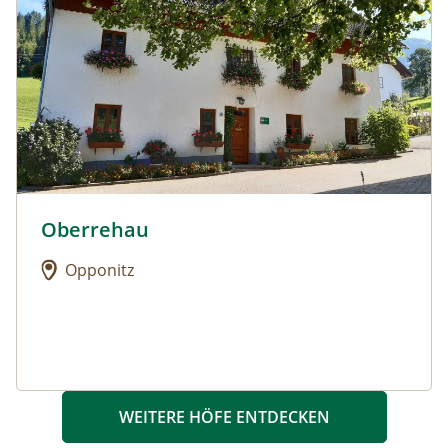
Oberrehau
Urlaub am Bauernhof: Oberrehau
Opponitz
WEITERE HÖFE ENTDECKEN