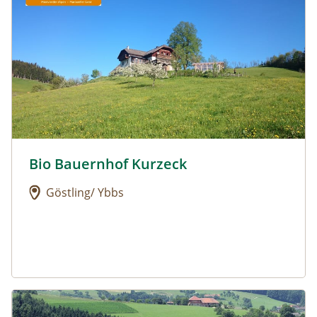
Bio Bauernhof Kurzeck
Urlaub am Bauernhof: Bio Bauernhof Kurzeck
Göstling/ Ybbs
Urlaub am Bauernhof: Dorferhof