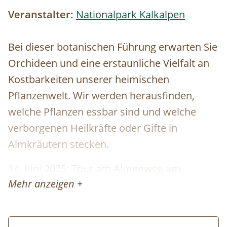
Veranstalter:
Nationalpark Kalkalpen
Bei dieser botanischen Führung erwarten Sie
Orchideen und eine erstaunliche Vielfalt an
Kostbarkeiten unserer heimischen
Pflanzenwelt. Wir werden herausfinden,
welche Pflanzen essbar sind und welche
verborgenen Heilkräfte oder Gifte in
Almkräutern stecken.
14. Juni 2025: Tour am Almenweg am
Mehr anzeigen +
Hengstpass ab Parkplatz Puglalm. (ca. 200
Hm/2 Stunden reine Gehzeit, leichte
Wanderung). Anschließend Einkehr in den