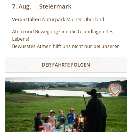
7. Aug.
|
Steiermark
Veranstalter:
Naturpark Mürzer Oberland
Atem und Bewegung sind die Grundlagen des
Lebens!
Bewusstes Atmen hilft uns nicht nur bei unserer
Körperwahrnehmung, sondern auch in
Atemlos - Losatmen
herausfordernden Situationen oder bei
DER FÄHRTE FOLGEN
körperlicher Anstrengung. Wir lernen durch
einfache Bewegungsübungen unseren Atem
bewusst zu beeinflussen.