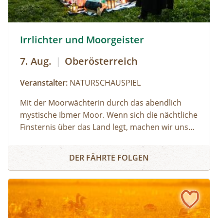
© Brothers Studio
Irrlichter und Moorgeister
7. Aug.
|
Oberösterreich
Veranstalter:
NATURSCHAUSPIEL
Mit der Moorwächterin durch das abendlich
mystische Ibmer Moor. Wenn sich die nächtliche
Finsternis über das Land legt, machen wir uns
auf ins Ibmer Moor. In diesem größten
Irrlichter und Moorgeister
Moorkomplex Österreichs finden seltene Tiere
DER FÄHRTE FOLGEN
und Pflanzen ideale Lebensbedingungen. Wir
spüren im Laternenschein die beeindruckende
Stimmung und Mystik dieser sagenumwobenen
Urlandschaft und ergründen so manches
Moorgeheimnis.Infos und Buchung: