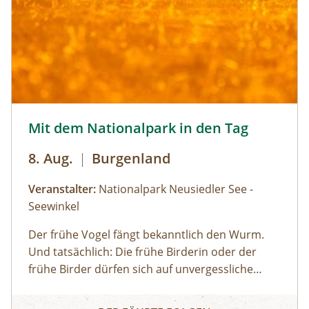
Mit dem Nationalpark in den Tag © Siehe Veranstalter
Mit dem Nationalpark in den Tag
8. Aug.
|
Burgenland
Veranstalter:
Nationalpark Neusiedler See -
Seewinkel
Der frühe Vogel fängt bekanntlich den Wurm.
Und tatsächlich: Die frühe Birderin oder der
frühe Birder dürfen sich auf unvergessliche
Naturbeobachtungen freuen, da viele Vögel früh
Mit dem Nationalpark in den Tag
am Tag am aktivsten sind und sich später, wenn