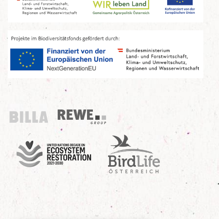
Billa
REWE Group
UN Decade
Birdlife