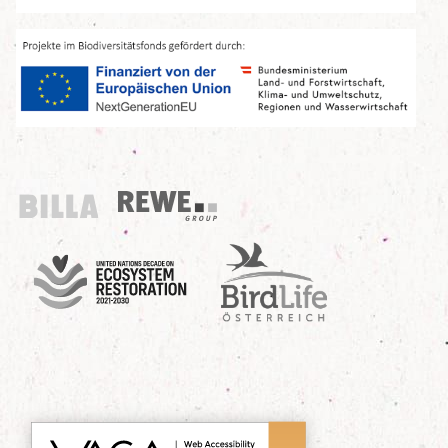
Billa
REWE Group
UN Decade
Birdlife