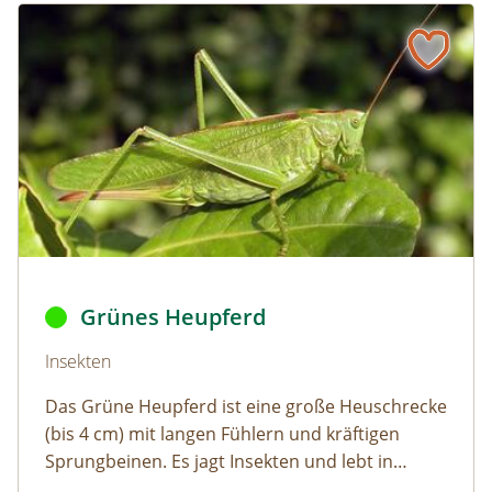
Grünes Heupferd
Naturlexikon: Grünes Heupferd
Grünes Heupferd ©
Fritz Geller-Grimm
,
Heupferd fg01
,
C
Grünes Heupferd
Naturlexikon: Grünes Heupferd
Insekten
Das Grüne Heupferd ist eine große Heuschrecke
(bis 4 cm) mit langen Fühlern und kräftigen
Sprungbeinen. Es jagt Insekten und lebt in
Wiesen und Weingärten.