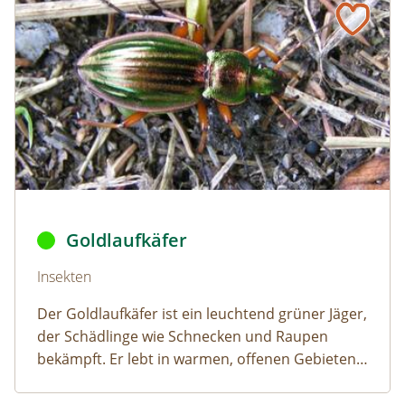
Goldlaufkäfer © Eric Steinert,
Carabus auratus
,
CC BY-SA 
Goldlaufkäfer
Naturlexikon: Goldlaufkäfer
Insekten
Der Goldlaufkäfer ist ein leuchtend grüner Jäger,
der Schädlinge wie Schnecken und Raupen
bekämpft. Er lebt in warmen, offenen Gebieten
und ist in ganz Österreich verbreitet.