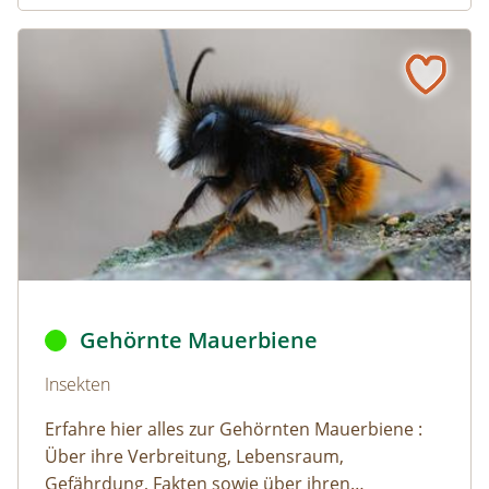
Gehörnte Mauerbiene
Naturlexikon: Gehörnte Mauerbiene
Gehörnte Mauerbiene © Henk / AdobeStock
Gehörnte Mauerbiene
Naturlexikon: Gehörnte Mauerbiene
Insekten
Erfahre hier alles zur Gehörnten Mauerbiene :
Über ihre Verbreitung, Lebensraum,
Gefährdung, Fakten sowie über ihren