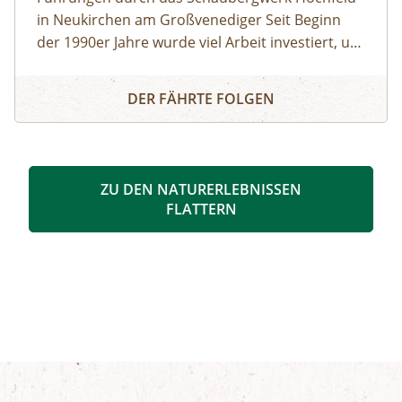
in Neukirchen am Großvenediger Seit Beginn
der 1990er Jahre wurde viel Arbeit investiert, um
das alte Bergwerk in eine Erlebnisausstellung
Eine Reise ins Tauernfenster
umzubauen. Die Attraktion unter Tage bietet
DER FÄHRTE FOLGEN
spannende Einblicke in die alpine Geologie und
in die Geschichte des Nationalparks. Das
Schaubergwerk, eine Rarität in den Hohen
Tauern, wird durch Führungen den
ZU DEN NATURERLEBNISSEN
Besucherinnen und Besuchern zugänglich
FLATTERN
gemacht und erklärt. So können beispielsweise
Deckungsbau des Tauernfensters und
Gesteinsaufschlüsse nachvollziehbar
veranschaulicht werden. Derzeit kann man auch
die Vernissage „Innenleben“ von Künstler Mag.
art. Michael Alexander Seywald in den Stollen
des Bergwerks bestaunen. zur
Detailinformation September 2025