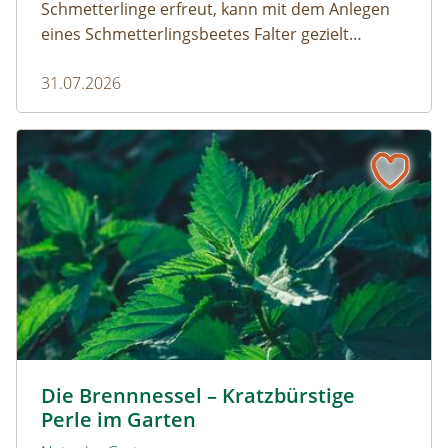
Schmetterlinge erfreut, kann mit dem Anlegen
eines Schmetterlingsbeetes Falter gezielt
anlocken. Doch auch Raupenfutterpflanzen
31.07.2026
dürfen ausreichend mitgedacht werden. Denn
ohne Raupen gibt es keine schönen
Schmetterlinge!
Die Brennnessel – Kratzbürstige Perle im Garten
Kleine Brennnessel © VISKA / www.shutterstock.com
Die Brennnessel – Kratzbürstige
Perle im Garten