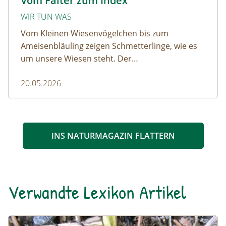
Vom Falter zum Index
WIR TUN WAS
Vom Kleinen Wiesenvögelchen bis zum
Ameisenbläuling zeigen Schmetterlinge, wie es
um unsere Wiesen steht. Der
Schmetterlingsindex macht sichtbar, wie Mahd,
20.05.2026
Düngung und Strukturvielfalt die Artenvielfalt im
Grünland beeinflussen.
INS NATURMAGAZIN FLATTERN
Verwandte Lexikon Artikel
Goldlaufkäfer
Naturlexikon: Goldlaufkäfer