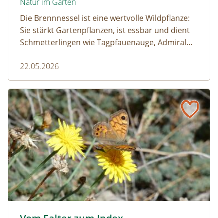
Natur im Garten
Die Brennnessel ist eine wertvolle Wildpflanze:
Sie stärkt Gartenpflanzen, ist essbar und dient
Schmetterlingen wie Tagpfauenauge, Admiral
und andere als wichtige Raupenfutterpflanze.
22.05.2026
Wer sie im Garten stehen lässt, fördert die
Artenvielfalt.
Vom Falter zum Index
Mauerfuchs © Erika Depisch