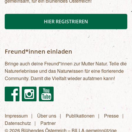
gemeinsam, für ein blühendes Österreich!
HIER REGISTRIEREN
Freund*innen einladen
Bringe auch deine Freund*innen zur Mutter Natur. Teile die
Naturerlebnisse und das Naturwissen für eine florierende
Community. Damit die Vielfalt wieder aufatmen kann!
Facebook
Instagram
Youtube
Impressum
Über uns
Publikationen
Presse
Fußzeilenmenü
Datenschutz
Partner
© 2026 Blühendes Österreich – BILLA gemeinnützige