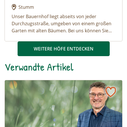
Stumm
Unser
Bauernhof liegt abseits von jeder
Durchzugsstraße
, umgeben von einem großen
Garten mit alten Bäumen. Bei uns können Sie
sich vom Alltagsstress und von der täglichen
Wir sind ein BIO-Grünlandbetrieb
Hektik erholen, und die
mit Milchkühen und Kälberaufzucht. Das heißt,
idyllische Ruhe bei
WEITERE HÖFE ENTDECKEN
Naturlust und Heuduft
Sie verbringen bei uns echten Urlaub auf dem
genießen. Unsere Gäste
werden in den normalen Tagesablauf auf einem
Bauernhof in Tirol. Besonders beliebt bei
Verwandte Artikel
Bauernhof miteinbezogen, sofern sie dies gerne
unseren Gästen sind die
frische Bio-Milch,
möchten! Auf der großen Liegewiese vor dem
selbstgemachtes Naturjoghurt
und
frische Eier
Haus können Sie sich entspannen und mit der
von glücklichen Hühnern!
Naturmagazin: Mit Daten für die Vielfalt: Interview mit M
Mit Daten für die Vielfalt: Interview mit Michael Jungmeier
Seele in der Sonne baumeln, während Ihre
Kinder rund um den
Hof auf Entdeckungsreise
gehen. Bei uns finden Sie Kühe, Kälber, ein Pony
und Katzen, die Lieblinge aller Kinder.