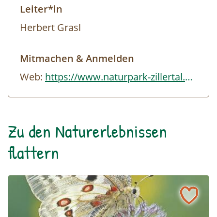
oder 12:00 Uhr
| Tuxer Fernerhaus Vorplatz
Leiter*in
(Schild: Treffpunkt Gletscherführung)
Herbert Grasl
Unkostenbeitrag: Erwachsene € 15,00 |
Kinder (7-14 Jahre) € 7,50 |
Gäste der
Mitmachen & Anmelden
Naturpark-Partnerbetriebe, sowie
Web:
https://www.naturpark-zillertal.at/fileadmin/Bilder/26-03-17_naturpark_sommerbr…
Naturpark-Mitglieder kostenlos!
Bergbahn Panoramaticket "Faszination Eis"
(Erw. € 56,00 | Kinder bis 9 Jahre frei | Kinder
Zu den Naturerlebnissen
10-15 Jahre € 34,00) -
muss separat gekauft
flattern
werden
Allgemeines:
Einkehrmöglichkeiten: Tuxer Fernerhaus