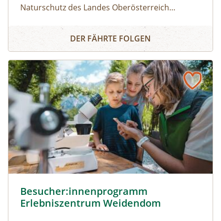
Naturschutz des Landes Oberösterreich
Angebote für Erlebnisse in der Natur, die
Naturerlebnis
gleichzeitig Wissen über den Wert und den
DER FÄHRTE FOLGEN
Schutz der Natur vermitteln. ⁠⁠Finde dein
Highlight!⁠Aktuell kannst du aus 200 geführten
Touren in ganz Oberösterreich wählen: Egal ob
Lamatour, Flussexpedition, Pflanzenworkshops
oder Bergerlebnis – es ist für jede Altersgruppe
etwas dabei.⁠⁠So geht's:⁠Melde dich zu einem
Termin aus dem Veranstaltungskalender an
oder organisiere dein privates
NATURSCHAUSPIEL: Jede Tour kann auf Anfrage
zu individuell vereinbarten Terminen
durchgeführt werden. ⁠
Besucher:innenprogramm Erlebniszentrum Weidendom ©
Besucher:innenprogramm
Erlebniszentrum Weidendom