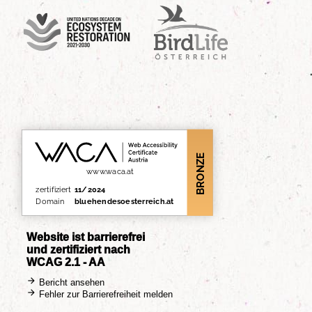
UN Decade
Birdlife