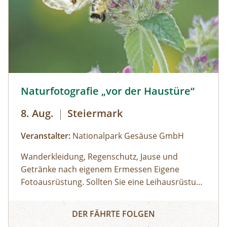
Teilnehmerzahl: Maximal 12 | Anmeldung
unbedingt erforderlich
Anfahrt (Buslinie 4104): Abfahrt 08.10 Uhr
Mayrhofen Bahnhof -> Ankunft 08.50 Uhr
Hintertux
Naturfotografie „vor der Haustüre“ © Siehe Veranstalter
Naturfotografie „vor der Haustüre“
Rückfahrt (Buslinie 4104): Abfahrt 15.30 Uhr
8. Aug.
|
Steiermark
Hintertux -> Ankunft 16.08 Uhr Mayrhofen
Veranstalter:
Nationalpark Gesäuse GmbH
Bahnhof
Wanderkleidung, Regenschutz, Jause und
Getränke nach eigenem Ermessen Eigene
Fotoausrüstung. Sollten Sie eine Leihausrüstung
benötigen, dann wenden Sie sich rechtzeitig an
Gasthof Kölblwirt in Johnsbach
Naturfotografie „vor der Haustüre“
den Veranstalter.€ 95,00 pro Teilnehmer:inMan
DER FÄHRTE FOLGEN
benötigt keine teuren Fernreisen, um