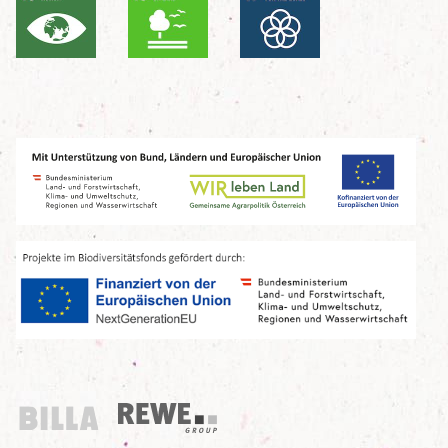
Billa
REWE Group