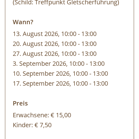
Kinder ab 7 Jahren.
(Schild: Treffpunkt Gletscherführung)
Anmeldung:
Wann?
https://www.myzillertal.at/de/products/gletsc
13. August 2026, 10:00
-
bis
13:00
im-tuxertal
|
Führung 2x pro Datum: 10 Uhr
20. August 2026, 10:00
-
bis
13:00
oder 12 UHR!
27. August 2026, 10:00
-
bis
13:00
Gut zu wissen:
3. September 2026, 10:00
-
bis
13:00
10. September 2026, 10:00
-
bis
13:00
Charakter: Führung, sehr leicht
17. September 2026, 10:00
-
bis
13:00
Dauer: ca. 1 Stunde
Preis
Termine: jeden Donnerstag von 04.06. -
24.09.2026
Erwachsene:
€ 15,00
Kinder:
€ 7,50
Treffpunkt:
je nach Anmeldung 10:00 Uhr