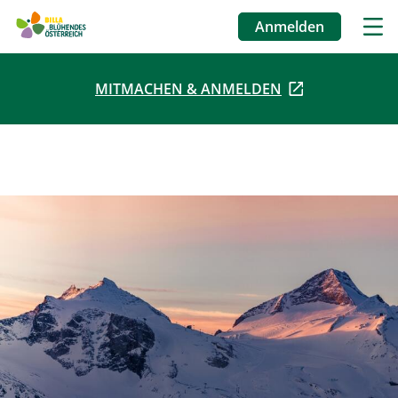
Anmelden
Benutzermenü
MITMACHEN & ANMELDEN
Direkt
zum
Inhalt