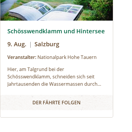
 © Siehe Veranstalter
Schösswendklamm und Hintersee © Siehe Veranstalter
Schösswendklamm und Hintersee
9. Aug.
|
Salzburg
Veranstalter:
Nationalpark Hohe Tauern
Hier, am Talgrund bei der
Schösswendklamm, schneiden sich seit
Jahrtausenden die Wassermassen durch
das harte Gestein. Dadurch sind
Schösswendklamm und Hintersee
sehenswerte Erosionsformen, Kolke und
DER FÄHRTE FOLGEN
om
kleine Wasserfälle entstanden. Der Klamm
folgend geht es weiter bis zum Hintersee
und Sie erfahren Wissenswertes über Flora
und Fauna im hinteren Felbertal. An der