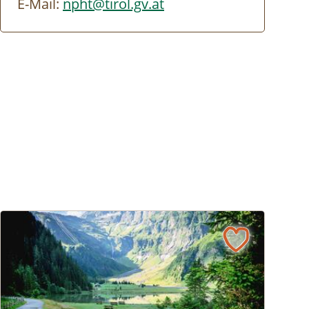
E-Mail:
npht@tirol.gv.at