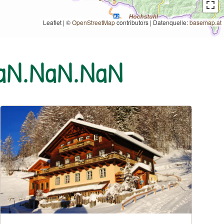
Leaflet | ©
OpenStreetMap
contributors
|
Datenquelle:
basemap.at
NaN.NaN.NaN
esundheit fördern
Urlaub am Bauernhof: Sturm-Archehof