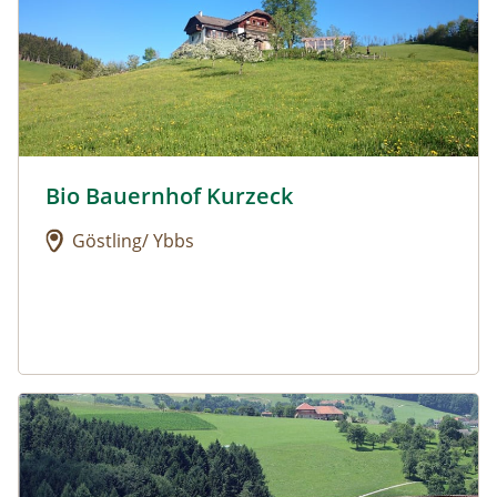
Bio Bauernhof Kurzeck
Urlaub am Bauernhof: Bio Bauernhof Kurzeck
Göstling/ Ybbs
Urlaub am Bauernhof: Dorferhof