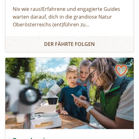
Nix wie raus!Erfahrene und engagierte Guides
warten darauf, dich in die grandiose Natur
Oberösterreichs (ent)führen zu
dürfen:Haifischzähne finden, Brennnessel essen,
Naturerlebnis
Alpakas versorgen, Wassermonster fangen,
DER FÄHRTE FOLGEN
Fährtenlesen lernen, Höhlen erforschen, Honig
ernten, Pilze bestimmen, Probeklettern am Fels
und noch vieles mehr: Auf unserer Website
findest du alle Angebote, flexibel buchbar zum
Wunschtermin.So geht's:⁠Melde dich zu einem
Termin aus dem Veranstaltungskalender an
oder organisiere dein privates
NATURSCHAUSPIEL: Jede Tour kann auf Anfrage
zu individuell vereinbarten Terminen
durchgeführt werden. ⁠
Besucher:innenprogramm Erlebniszentrum Weidendom ©