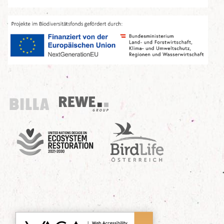
Billa
REWE Group
UN Decade
Birdlife