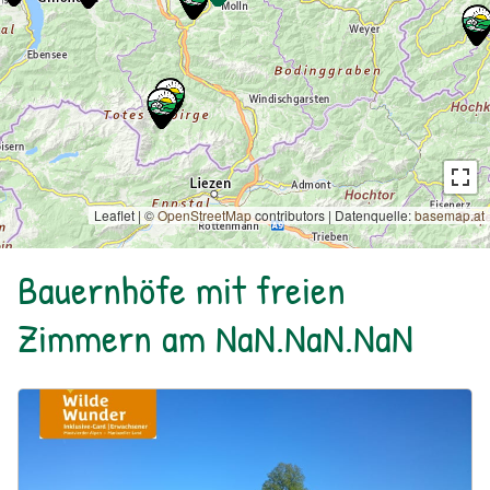
Leaflet | ©
OpenStreetMap
contributors
|
Datenquelle:
basemap.at
Bauernhöfe mit freien
Zimmern am NaN.NaN.NaN
Urlaub am Bauernhof: Bio Bauernhof Kurzeck