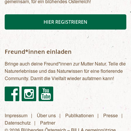
gemeinsam, für ein blühendes Österreich!
HIER REGISTRIEREN
Freund*innen einladen
Bringe auch deine Freund*innen zur Mutter Natur. Teile die
Naturerlebnisse und das Naturwissen für eine florierende
Community. Damit die Vielfalt wieder aufatmen kann!
Facebook
Instagram
Youtube
Impressum
Über uns
Publikationen
Presse
Fußzeilenmenü
Datenschutz
Partner
© 2026 Blühendes Österreich – BILLA gemeinnützige