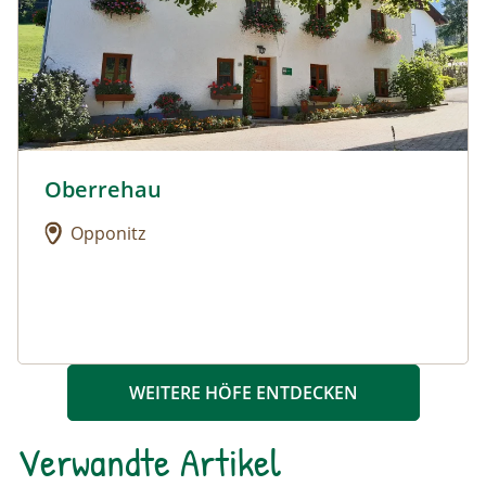
Oberrehau
Urlaub am Bauernhof: Oberrehau
Opponitz
WEITERE HÖFE ENTDECKEN
Verwandte Artikel